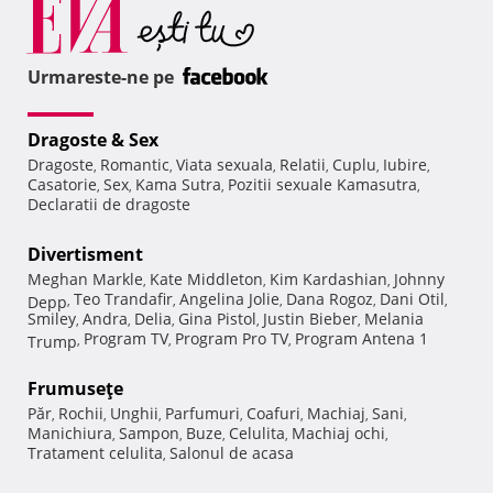
Urmareste-ne pe
Dragoste & Sex
Dragoste
Romantic
Viata sexuala
Relatii
Cuplu
Iubire
,
,
,
,
,
,
Casatorie
Sex
Kama Sutra
Pozitii sexuale Kamasutra
,
,
,
,
Declaratii de dragoste
Divertisment
Meghan Markle
Kate Middleton
Kim Kardashian
Johnny
,
,
,
Teo Trandafir
Angelina Jolie
Dana Rogoz
Dani Otil
Depp
,
,
,
,
,
Smiley
Andra
Delia
Gina Pistol
Justin Bieber
Melania
,
,
,
,
,
Program TV
Program Pro TV
Program Antena 1
Trump
,
,
,
Frumuseţe
Păr
Rochii
Unghii
Parfumuri
Coafuri
Machiaj
Sani
,
,
,
,
,
,
,
Manichiura
Sampon
Buze
Celulita
Machiaj ochi
,
,
,
,
,
Tratament celulita
Salonul de acasa
,