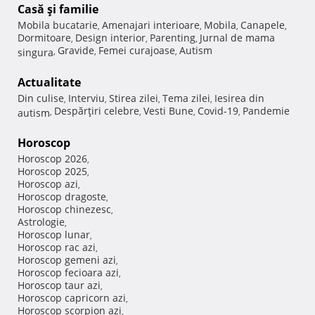
Casă şi familie
Mobila bucatarie
Amenajari interioare
Mobila
Canapele
,
,
,
,
Dormitoare
Design interior
Parenting
Jurnal de mama
,
,
,
Gravide
Femei curajoase
Autism
singura
,
,
,
Actualitate
Din culise
Interviu
Stirea zilei
Tema zilei
Iesirea din
,
,
,
,
Despărţiri celebre
Vesti Bune
Covid-19
Pandemie
autism
,
,
,
,
Horoscop
Horoscop 2026
,
Horoscop 2025
,
Horoscop azi
,
Horoscop dragoste
,
Horoscop chinezesc
,
Astrologie
,
Horoscop lunar
,
Horoscop rac azi
,
Horoscop gemeni azi
,
Horoscop fecioara azi
,
Horoscop taur azi
,
Horoscop capricorn azi
,
Horoscop scorpion azi
,