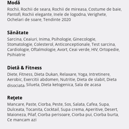
Modă
Rochii
Rochii de seara
Rochii de mireasa
Costume de baie
,
,
,
,
Pantofi
Rochii elegante
Inele de logodna
Verighete
,
,
,
,
Ochelari de soare
Tendinte 2020
,
Sănătate
Sarcina
Ceaiuri
Inima
Psihologie
Ginecologie
,
,
,
,
,
Stomatologie
Colesterol
Anticonceptionale
Test sarcina
,
,
,
,
Cardiologie
Oftalmologie
Avort
Ceai verde
HIV
Ortopedie
,
,
,
,
,
,
Psihiatrie
Dietă & Fitness
Diete
Fitness
Dieta Dukan
Relaxare
Yoga
Intretinere
,
,
,
,
,
,
Aerobic
Exercitii abdomen
Nutritie
Dieta de slabit
Dieta
,
,
,
,
Silueta
Dieta ketogenica
Sala de acasa
disociata
,
,
,
Reţete
Mancare
Paste
Ciorba
Peste
Sos
Salata
Cafea
Supa
,
,
,
,
,
,
,
,
Dulceata
Tocanita
Cocktail
Supa crema
Aperitive
Desert
,
,
,
,
,
,
Maioneza
Pilaf
Ciorba perisoare
Ciorba pui
Ciorba burta
,
,
,
,
,
Ce mancam azi