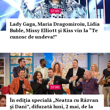
STIRI
Lady Gaga, Maria Dragomiroiu, Lidia
Buble, Missy Elliott și Kiss vin la “Te
cunosc de undeva!”
STIRI
În ediţia specialã „Neatza cu Rãzvan
şi Dani”, difuzatã luni, 2 mai, de la