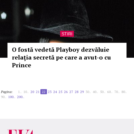
STIRI
O fostă vedetă Playboy dezvăluie
relaţia secretă pe care a avut-o cu
Prince
Pagina:
1..
10..
20
21
22
23
24
25
26
27
28
29
30..
40..
50..
60..
70..
80..
90..
100..
200..