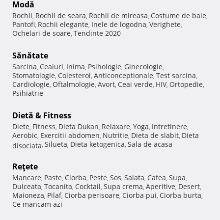
Modă
Rochii
Rochii de seara
Rochii de mireasa
Costume de baie
,
,
,
,
Pantofi
Rochii elegante
Inele de logodna
Verighete
,
,
,
,
Ochelari de soare
Tendinte 2020
,
Sănătate
Sarcina
Ceaiuri
Inima
Psihologie
Ginecologie
,
,
,
,
,
Stomatologie
Colesterol
Anticonceptionale
Test sarcina
,
,
,
,
Cardiologie
Oftalmologie
Avort
Ceai verde
HIV
Ortopedie
,
,
,
,
,
,
Psihiatrie
Dietă & Fitness
Diete
Fitness
Dieta Dukan
Relaxare
Yoga
Intretinere
,
,
,
,
,
,
Aerobic
Exercitii abdomen
Nutritie
Dieta de slabit
Dieta
,
,
,
,
Silueta
Dieta ketogenica
Sala de acasa
disociata
,
,
,
Reţete
Mancare
Paste
Ciorba
Peste
Sos
Salata
Cafea
Supa
,
,
,
,
,
,
,
,
Dulceata
Tocanita
Cocktail
Supa crema
Aperitive
Desert
,
,
,
,
,
,
Maioneza
Pilaf
Ciorba perisoare
Ciorba pui
Ciorba burta
,
,
,
,
,
Ce mancam azi