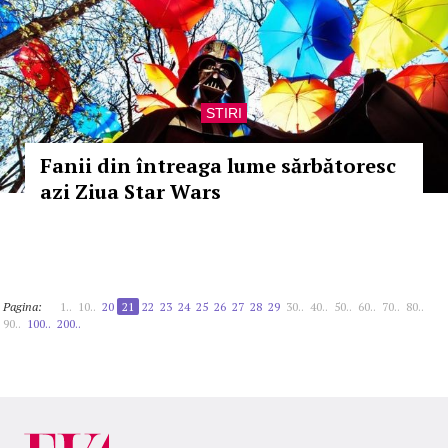
STIRI
Fanii din întreaga lume sărbătoresc
azi Ziua Star Wars
Pagina:
1..
10..
20
21
22
23
24
25
26
27
28
29
30..
40..
50..
60..
70..
80..
90..
100..
200..