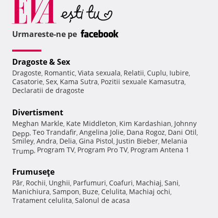
Urmareste-ne pe
Dragoste & Sex
Dragoste
Romantic
Viata sexuala
Relatii
Cuplu
Iubire
,
,
,
,
,
,
Casatorie
Sex
Kama Sutra
Pozitii sexuale Kamasutra
,
,
,
,
Declaratii de dragoste
Divertisment
Meghan Markle
Kate Middleton
Kim Kardashian
Johnny
,
,
,
Teo Trandafir
Angelina Jolie
Dana Rogoz
Dani Otil
Depp
,
,
,
,
,
Smiley
Andra
Delia
Gina Pistol
Justin Bieber
Melania
,
,
,
,
,
Program TV
Program Pro TV
Program Antena 1
Trump
,
,
,
Frumuseţe
Păr
Rochii
Unghii
Parfumuri
Coafuri
Machiaj
Sani
,
,
,
,
,
,
,
Manichiura
Sampon
Buze
Celulita
Machiaj ochi
,
,
,
,
,
Tratament celulita
Salonul de acasa
,