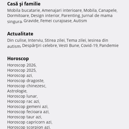
Casă şi familie
Mobila bucatarie
Amenajari interioare
Mobila
Canapele
,
,
,
,
Dormitoare
Design interior
Parenting
Jurnal de mama
,
,
,
Gravide
Femei curajoase
Autism
singura
,
,
,
Actualitate
Din culise
Interviu
Stirea zilei
Tema zilei
Iesirea din
,
,
,
,
Despărţiri celebre
Vesti Bune
Covid-19
Pandemie
autism
,
,
,
,
Horoscop
Horoscop 2026
,
Horoscop 2025
,
Horoscop azi
,
Horoscop dragoste
,
Horoscop chinezesc
,
Astrologie
,
Horoscop lunar
,
Horoscop rac azi
,
Horoscop gemeni azi
,
Horoscop fecioara azi
,
Horoscop taur azi
,
Horoscop capricorn azi
,
Horoscop scorpion azi
,