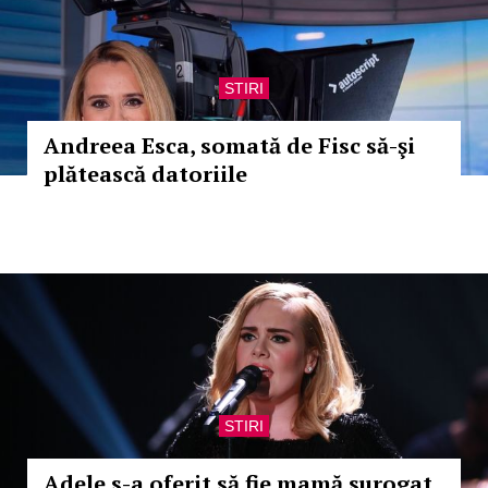
STIRI
Andreea Esca, somată de Fisc să-şi
plătească datoriile
STIRI
Adele s-a oferit să fie mamă surogat