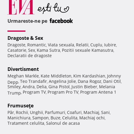
Urmareste-ne pe
Dragoste & Sex
Dragoste
Romantic
Viata sexuala
Relatii
Cuplu
Iubire
,
,
,
,
,
,
Casatorie
Sex
Kama Sutra
Pozitii sexuale Kamasutra
,
,
,
,
Declaratii de dragoste
Divertisment
Meghan Markle
Kate Middleton
Kim Kardashian
Johnny
,
,
,
Teo Trandafir
Angelina Jolie
Dana Rogoz
Dani Otil
Depp
,
,
,
,
,
Smiley
Andra
Delia
Gina Pistol
Justin Bieber
Melania
,
,
,
,
,
Program TV
Program Pro TV
Program Antena 1
Trump
,
,
,
Frumuseţe
Păr
Rochii
Unghii
Parfumuri
Coafuri
Machiaj
Sani
,
,
,
,
,
,
,
Manichiura
Sampon
Buze
Celulita
Machiaj ochi
,
,
,
,
,
Tratament celulita
Salonul de acasa
,