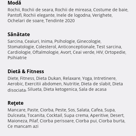
Modă
Rochii
Rochii de seara
Rochii de mireasa
Costume de baie
,
,
,
,
Pantofi
Rochii elegante
Inele de logodna
Verighete
,
,
,
,
Ochelari de soare
Tendinte 2020
,
Sănătate
Sarcina
Ceaiuri
Inima
Psihologie
Ginecologie
,
,
,
,
,
Stomatologie
Colesterol
Anticonceptionale
Test sarcina
,
,
,
,
Cardiologie
Oftalmologie
Avort
Ceai verde
HIV
Ortopedie
,
,
,
,
,
,
Psihiatrie
Dietă & Fitness
Diete
Fitness
Dieta Dukan
Relaxare
Yoga
Intretinere
,
,
,
,
,
,
Aerobic
Exercitii abdomen
Nutritie
Dieta de slabit
Dieta
,
,
,
,
Silueta
Dieta ketogenica
Sala de acasa
disociata
,
,
,
Reţete
Mancare
Paste
Ciorba
Peste
Sos
Salata
Cafea
Supa
,
,
,
,
,
,
,
,
Dulceata
Tocanita
Cocktail
Supa crema
Aperitive
Desert
,
,
,
,
,
,
Maioneza
Pilaf
Ciorba perisoare
Ciorba pui
Ciorba burta
,
,
,
,
,
Ce mancam azi