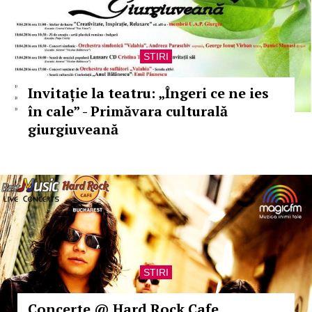
STIRI
Invitație la teatru: „Îngeri ce ne ies
în cale” - Primăvara culturală
giurgiuveană
STIRI
Concerte @ Hard Rock Cafe