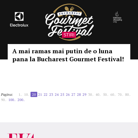
STIRI
A mai ramas mai putin de o luna
pana la Bucharest Gourmet Festival!
Pagina:
1..
10..
20
21
22
23
24
25
26
27
28
29
30..
40..
50..
60..
70..
80..
90..
100..
200..