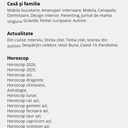
Casă şi familie
Mobila bucatarie
Amenajari interioare
Mobila
Canapele
,
,
,
,
Dormitoare
Design interior
Parenting
Jurnal de mama
,
,
,
Gravide
Femei curajoase
Autism
singura
,
,
,
Actualitate
Din culise
Interviu
Stirea zilei
Tema zilei
Iesirea din
,
,
,
,
Despărţiri celebre
Vesti Bune
Covid-19
Pandemie
autism
,
,
,
,
Horoscop
Horoscop 2026
,
Horoscop 2025
,
Horoscop azi
,
Horoscop dragoste
,
Horoscop chinezesc
,
Astrologie
,
Horoscop lunar
,
Horoscop rac azi
,
Horoscop gemeni azi
,
Horoscop fecioara azi
,
Horoscop taur azi
,
Horoscop capricorn azi
,
Horoscop scorpion azi
,