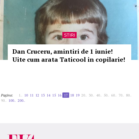
STIRI
Dan Cruceru, amintiri de 1 iunie!
Uite cum arata Taticool in copilarie!
Pagina:
1..
10
11
12
13
14
15
16
17
18
19
20..
30..
40..
50..
60..
70..
80..
90..
100..
200..