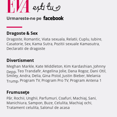
Urmareste-ne pe
Dragoste & Sex
Dragoste
Romantic
Viata sexuala
Relatii
Cuplu
Iubire
,
,
,
,
,
,
Casatorie
Sex
Kama Sutra
Pozitii sexuale Kamasutra
,
,
,
,
Declaratii de dragoste
Divertisment
Meghan Markle
Kate Middleton
Kim Kardashian
Johnny
,
,
,
Teo Trandafir
Angelina Jolie
Dana Rogoz
Dani Otil
Depp
,
,
,
,
,
Smiley
Andra
Delia
Gina Pistol
Justin Bieber
Melania
,
,
,
,
,
Program TV
Program Pro TV
Program Antena 1
Trump
,
,
,
Frumuseţe
Păr
Rochii
Unghii
Parfumuri
Coafuri
Machiaj
Sani
,
,
,
,
,
,
,
Manichiura
Sampon
Buze
Celulita
Machiaj ochi
,
,
,
,
,
Tratament celulita
Salonul de acasa
,