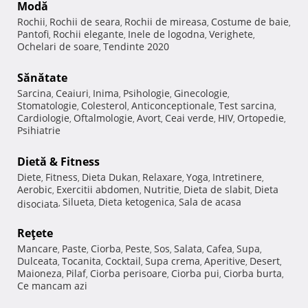
Modă
Rochii
Rochii de seara
Rochii de mireasa
Costume de baie
,
,
,
,
Pantofi
Rochii elegante
Inele de logodna
Verighete
,
,
,
,
Ochelari de soare
Tendinte 2020
,
Sănătate
Sarcina
Ceaiuri
Inima
Psihologie
Ginecologie
,
,
,
,
,
Stomatologie
Colesterol
Anticonceptionale
Test sarcina
,
,
,
,
Cardiologie
Oftalmologie
Avort
Ceai verde
HIV
Ortopedie
,
,
,
,
,
,
Psihiatrie
Dietă & Fitness
Diete
Fitness
Dieta Dukan
Relaxare
Yoga
Intretinere
,
,
,
,
,
,
Aerobic
Exercitii abdomen
Nutritie
Dieta de slabit
Dieta
,
,
,
,
Silueta
Dieta ketogenica
Sala de acasa
disociata
,
,
,
Reţete
Mancare
Paste
Ciorba
Peste
Sos
Salata
Cafea
Supa
,
,
,
,
,
,
,
,
Dulceata
Tocanita
Cocktail
Supa crema
Aperitive
Desert
,
,
,
,
,
,
Maioneza
Pilaf
Ciorba perisoare
Ciorba pui
Ciorba burta
,
,
,
,
,
Ce mancam azi