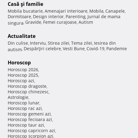
Casă şi familie
Mobila bucatarie
Amenajari interioare
Mobila
Canapele
,
,
,
,
Dormitoare
Design interior
Parenting
Jurnal de mama
,
,
,
Gravide
Femei curajoase
Autism
singura
,
,
,
Actualitate
Din culise
Interviu
Stirea zilei
Tema zilei
Iesirea din
,
,
,
,
Despărţiri celebre
Vesti Bune
Covid-19
Pandemie
autism
,
,
,
,
Horoscop
Horoscop 2026
,
Horoscop 2025
,
Horoscop azi
,
Horoscop dragoste
,
Horoscop chinezesc
,
Astrologie
,
Horoscop lunar
,
Horoscop rac azi
,
Horoscop gemeni azi
,
Horoscop fecioara azi
,
Horoscop taur azi
,
Horoscop capricorn azi
,
Horoscop scorpion azi
,