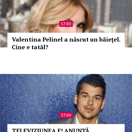
STIRI
Valentina Pelinel a născut un băieţel.
Cine e tatăl?
STIRI
TELEVIZIUNEA E! ANUNȚĂ