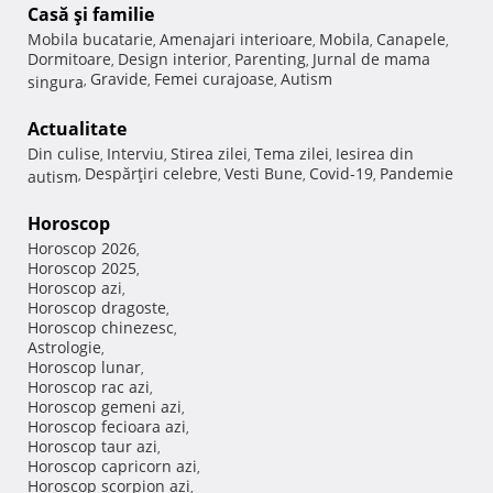
Casă şi familie
Mobila bucatarie
Amenajari interioare
Mobila
Canapele
,
,
,
,
Dormitoare
Design interior
Parenting
Jurnal de mama
,
,
,
Gravide
Femei curajoase
Autism
singura
,
,
,
Actualitate
Din culise
Interviu
Stirea zilei
Tema zilei
Iesirea din
,
,
,
,
Despărţiri celebre
Vesti Bune
Covid-19
Pandemie
autism
,
,
,
,
Horoscop
Horoscop 2026
,
Horoscop 2025
,
Horoscop azi
,
Horoscop dragoste
,
Horoscop chinezesc
,
Astrologie
,
Horoscop lunar
,
Horoscop rac azi
,
Horoscop gemeni azi
,
Horoscop fecioara azi
,
Horoscop taur azi
,
Horoscop capricorn azi
,
Horoscop scorpion azi
,