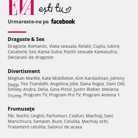
Urmareste-ne pe
Dragoste & Sex
Dragoste
Romantic
Viata sexuala
Relatii
Cuplu
Iubire
,
,
,
,
,
,
Casatorie
Sex
Kama Sutra
Pozitii sexuale Kamasutra
,
,
,
,
Declaratii de dragoste
Divertisment
Meghan Markle
Kate Middleton
Kim Kardashian
Johnny
,
,
,
Teo Trandafir
Angelina Jolie
Dana Rogoz
Dani Otil
Depp
,
,
,
,
,
Smiley
Andra
Delia
Gina Pistol
Justin Bieber
Melania
,
,
,
,
,
Program TV
Program Pro TV
Program Antena 1
Trump
,
,
,
Frumuseţe
Păr
Rochii
Unghii
Parfumuri
Coafuri
Machiaj
Sani
,
,
,
,
,
,
,
Manichiura
Sampon
Buze
Celulita
Machiaj ochi
,
,
,
,
,
Tratament celulita
Salonul de acasa
,