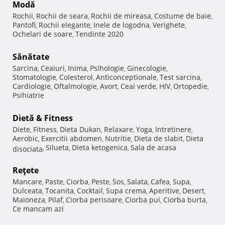
Modă
Rochii
Rochii de seara
Rochii de mireasa
Costume de baie
,
,
,
,
Pantofi
Rochii elegante
Inele de logodna
Verighete
,
,
,
,
Ochelari de soare
Tendinte 2020
,
Sănătate
Sarcina
Ceaiuri
Inima
Psihologie
Ginecologie
,
,
,
,
,
Stomatologie
Colesterol
Anticonceptionale
Test sarcina
,
,
,
,
Cardiologie
Oftalmologie
Avort
Ceai verde
HIV
Ortopedie
,
,
,
,
,
,
Psihiatrie
Dietă & Fitness
Diete
Fitness
Dieta Dukan
Relaxare
Yoga
Intretinere
,
,
,
,
,
,
Aerobic
Exercitii abdomen
Nutritie
Dieta de slabit
Dieta
,
,
,
,
Silueta
Dieta ketogenica
Sala de acasa
disociata
,
,
,
Reţete
Mancare
Paste
Ciorba
Peste
Sos
Salata
Cafea
Supa
,
,
,
,
,
,
,
,
Dulceata
Tocanita
Cocktail
Supa crema
Aperitive
Desert
,
,
,
,
,
,
Maioneza
Pilaf
Ciorba perisoare
Ciorba pui
Ciorba burta
,
,
,
,
,
Ce mancam azi