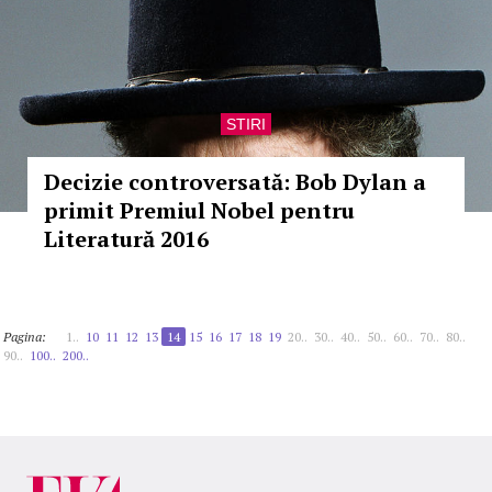
STIRI
Decizie controversată: Bob Dylan a
primit Premiul Nobel pentru
Literatură 2016
Pagina:
1..
10
11
12
13
14
15
16
17
18
19
20..
30..
40..
50..
60..
70..
80..
90..
100..
200..