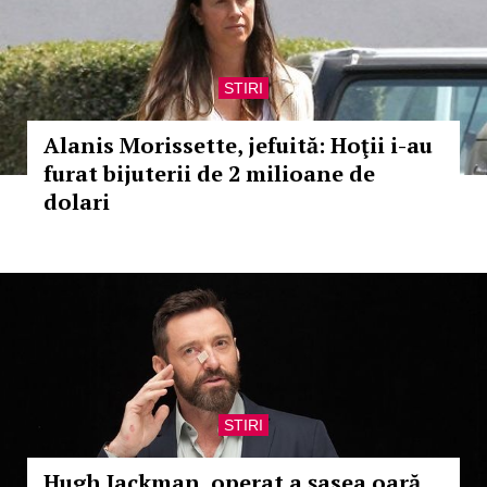
STIRI
Alanis Morissette, jefuită: Hoţii i-au
furat bijuterii de 2 milioane de
dolari
STIRI
Hugh Jackman, operat a şasea oară