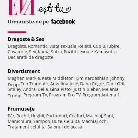
Urmareste-ne pe
Dragoste & Sex
Dragoste
Romantic
Viata sexuala
Relatii
Cuplu
Iubire
,
,
,
,
,
,
Casatorie
Sex
Kama Sutra
Pozitii sexuale Kamasutra
,
,
,
,
Declaratii de dragoste
Divertisment
Meghan Markle
Kate Middleton
Kim Kardashian
Johnny
,
,
,
Teo Trandafir
Angelina Jolie
Dana Rogoz
Dani Otil
Depp
,
,
,
,
,
Smiley
Andra
Delia
Gina Pistol
Justin Bieber
Melania
,
,
,
,
,
Program TV
Program Pro TV
Program Antena 1
Trump
,
,
,
Frumuseţe
Păr
Rochii
Unghii
Parfumuri
Coafuri
Machiaj
Sani
,
,
,
,
,
,
,
Manichiura
Sampon
Buze
Celulita
Machiaj ochi
,
,
,
,
,
Tratament celulita
Salonul de acasa
,