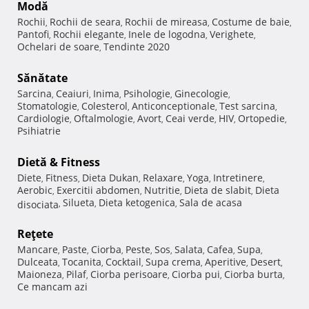
Modă
Rochii
Rochii de seara
Rochii de mireasa
Costume de baie
,
,
,
,
Pantofi
Rochii elegante
Inele de logodna
Verighete
,
,
,
,
Ochelari de soare
Tendinte 2020
,
Sănătate
Sarcina
Ceaiuri
Inima
Psihologie
Ginecologie
,
,
,
,
,
Stomatologie
Colesterol
Anticonceptionale
Test sarcina
,
,
,
,
Cardiologie
Oftalmologie
Avort
Ceai verde
HIV
Ortopedie
,
,
,
,
,
,
Psihiatrie
Dietă & Fitness
Diete
Fitness
Dieta Dukan
Relaxare
Yoga
Intretinere
,
,
,
,
,
,
Aerobic
Exercitii abdomen
Nutritie
Dieta de slabit
Dieta
,
,
,
,
Silueta
Dieta ketogenica
Sala de acasa
disociata
,
,
,
Reţete
Mancare
Paste
Ciorba
Peste
Sos
Salata
Cafea
Supa
,
,
,
,
,
,
,
,
Dulceata
Tocanita
Cocktail
Supa crema
Aperitive
Desert
,
,
,
,
,
,
Maioneza
Pilaf
Ciorba perisoare
Ciorba pui
Ciorba burta
,
,
,
,
,
Ce mancam azi