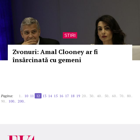
STIRI
Zvonuri: Amal Clooney ar fi
însărcinată cu gemeni
Pagina:
1..
10
11
12
13
14
15
16
17
18
19
20..
30..
40..
50..
60..
70..
80..
90..
100..
200..