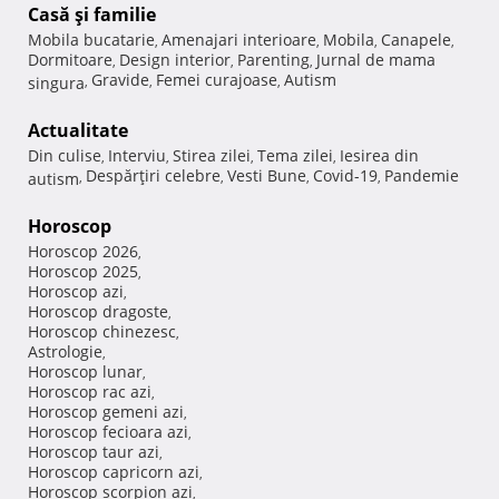
Casă şi familie
Mobila bucatarie
Amenajari interioare
Mobila
Canapele
,
,
,
,
Dormitoare
Design interior
Parenting
Jurnal de mama
,
,
,
Gravide
Femei curajoase
Autism
singura
,
,
,
Actualitate
Din culise
Interviu
Stirea zilei
Tema zilei
Iesirea din
,
,
,
,
Despărţiri celebre
Vesti Bune
Covid-19
Pandemie
autism
,
,
,
,
Horoscop
Horoscop 2026
,
Horoscop 2025
,
Horoscop azi
,
Horoscop dragoste
,
Horoscop chinezesc
,
Astrologie
,
Horoscop lunar
,
Horoscop rac azi
,
Horoscop gemeni azi
,
Horoscop fecioara azi
,
Horoscop taur azi
,
Horoscop capricorn azi
,
Horoscop scorpion azi
,