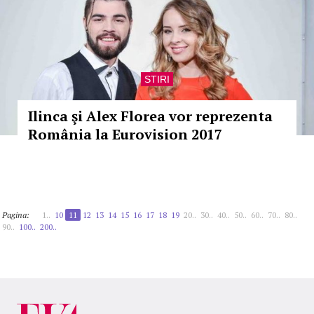
STIRI
Ilinca şi Alex Florea vor reprezenta
România la Eurovision 2017
Pagina:
1..
10
11
12
13
14
15
16
17
18
19
20..
30..
40..
50..
60..
70..
80..
90..
100..
200..