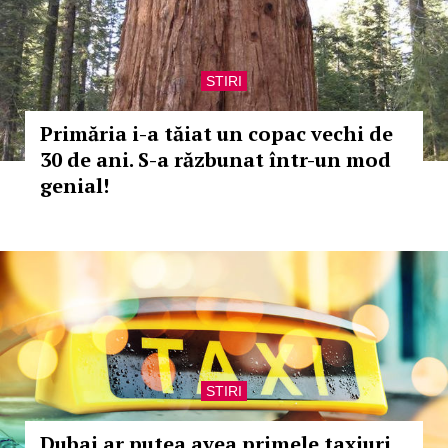
STIRI
Primăria i-a tăiat un copac vechi de
30 de ani. S-a răzbunat într-un mod
genial!
STIRI
Dubai ar putea avea primele taxiuri