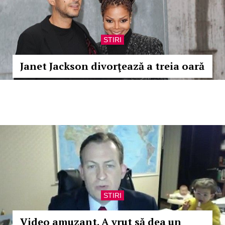
STIRI
Janet Jackson divorţează a treia oară
STIRI
Video amuzant. A vrut să dea un