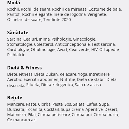
Modă
Rochii
Rochii de seara
Rochii de mireasa
Costume de baie
,
,
,
,
Pantofi
Rochii elegante
Inele de logodna
Verighete
,
,
,
,
Ochelari de soare
Tendinte 2020
,
Sănătate
Sarcina
Ceaiuri
Inima
Psihologie
Ginecologie
,
,
,
,
,
Stomatologie
Colesterol
Anticonceptionale
Test sarcina
,
,
,
,
Cardiologie
Oftalmologie
Avort
Ceai verde
HIV
Ortopedie
,
,
,
,
,
,
Psihiatrie
Dietă & Fitness
Diete
Fitness
Dieta Dukan
Relaxare
Yoga
Intretinere
,
,
,
,
,
,
Aerobic
Exercitii abdomen
Nutritie
Dieta de slabit
Dieta
,
,
,
,
Silueta
Dieta ketogenica
Sala de acasa
disociata
,
,
,
Reţete
Mancare
Paste
Ciorba
Peste
Sos
Salata
Cafea
Supa
,
,
,
,
,
,
,
,
Dulceata
Tocanita
Cocktail
Supa crema
Aperitive
Desert
,
,
,
,
,
,
Maioneza
Pilaf
Ciorba perisoare
Ciorba pui
Ciorba burta
,
,
,
,
,
Ce mancam azi