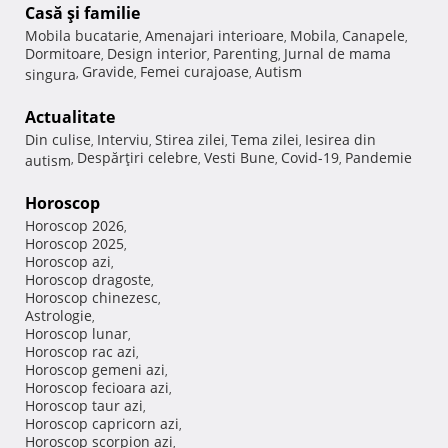
Casă şi familie
Mobila bucatarie
Amenajari interioare
Mobila
Canapele
,
,
,
,
Dormitoare
Design interior
Parenting
Jurnal de mama
,
,
,
Gravide
Femei curajoase
Autism
singura
,
,
,
Actualitate
Din culise
Interviu
Stirea zilei
Tema zilei
Iesirea din
,
,
,
,
Despărţiri celebre
Vesti Bune
Covid-19
Pandemie
autism
,
,
,
,
Horoscop
Horoscop 2026
,
Horoscop 2025
,
Horoscop azi
,
Horoscop dragoste
,
Horoscop chinezesc
,
Astrologie
,
Horoscop lunar
,
Horoscop rac azi
,
Horoscop gemeni azi
,
Horoscop fecioara azi
,
Horoscop taur azi
,
Horoscop capricorn azi
,
Horoscop scorpion azi
,