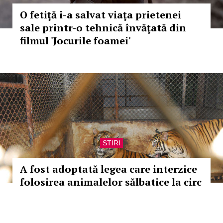
O fetiţă i-a salvat viaţa prietenei
sale printr-o tehnică învăţată din
filmul 'Jocurile foamei'
STIRI
A fost adoptată legea care interzice
folosirea animalelor sălbatice la circ