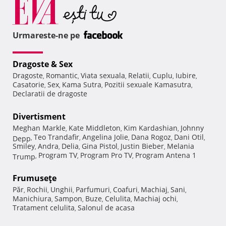
Urmareste-ne pe
Dragoste & Sex
Dragoste
Romantic
Viata sexuala
Relatii
Cuplu
Iubire
,
,
,
,
,
,
Casatorie
Sex
Kama Sutra
Pozitii sexuale Kamasutra
,
,
,
,
Declaratii de dragoste
Divertisment
Meghan Markle
Kate Middleton
Kim Kardashian
Johnny
,
,
,
Teo Trandafir
Angelina Jolie
Dana Rogoz
Dani Otil
Depp
,
,
,
,
,
Smiley
Andra
Delia
Gina Pistol
Justin Bieber
Melania
,
,
,
,
,
Program TV
Program Pro TV
Program Antena 1
Trump
,
,
,
Frumuseţe
Păr
Rochii
Unghii
Parfumuri
Coafuri
Machiaj
Sani
,
,
,
,
,
,
,
Manichiura
Sampon
Buze
Celulita
Machiaj ochi
,
,
,
,
,
Tratament celulita
Salonul de acasa
,