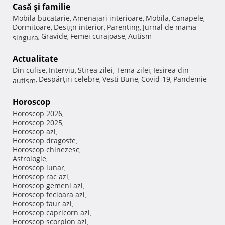
Casă şi familie
Mobila bucatarie
Amenajari interioare
Mobila
Canapele
,
,
,
,
Dormitoare
Design interior
Parenting
Jurnal de mama
,
,
,
Gravide
Femei curajoase
Autism
singura
,
,
,
Actualitate
Din culise
Interviu
Stirea zilei
Tema zilei
Iesirea din
,
,
,
,
Despărţiri celebre
Vesti Bune
Covid-19
Pandemie
autism
,
,
,
,
Horoscop
Horoscop 2026
,
Horoscop 2025
,
Horoscop azi
,
Horoscop dragoste
,
Horoscop chinezesc
,
Astrologie
,
Horoscop lunar
,
Horoscop rac azi
,
Horoscop gemeni azi
,
Horoscop fecioara azi
,
Horoscop taur azi
,
Horoscop capricorn azi
,
Horoscop scorpion azi
,