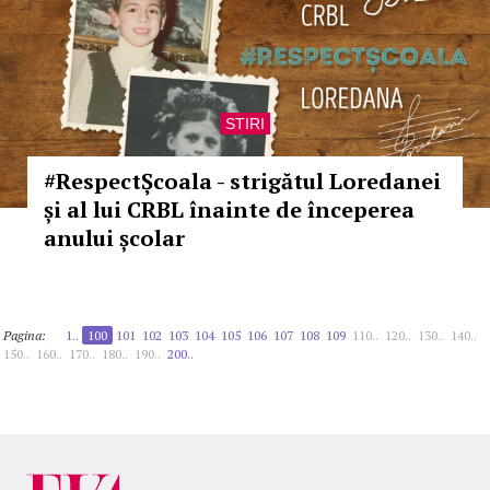
STIRI
#RespectȘcoala - strigătul Loredanei
și al lui CRBL înainte de începerea
anului școlar
Pagina:
1..
100
101
102
103
104
105
106
107
108
109
110..
120..
130..
140..
150..
160..
170..
180..
190..
200..