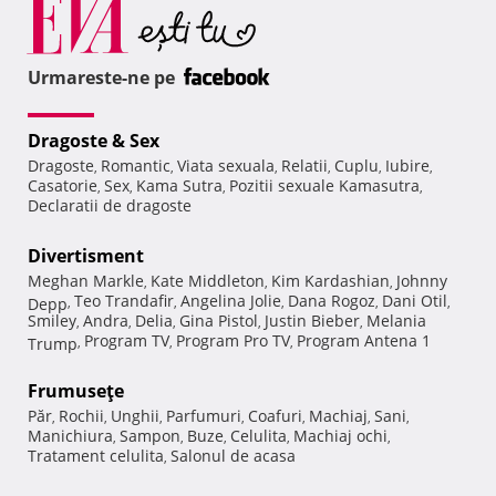
Urmareste-ne pe
Dragoste & Sex
Dragoste
Romantic
Viata sexuala
Relatii
Cuplu
Iubire
,
,
,
,
,
,
Casatorie
Sex
Kama Sutra
Pozitii sexuale Kamasutra
,
,
,
,
Declaratii de dragoste
Divertisment
Meghan Markle
Kate Middleton
Kim Kardashian
Johnny
,
,
,
Teo Trandafir
Angelina Jolie
Dana Rogoz
Dani Otil
Depp
,
,
,
,
,
Smiley
Andra
Delia
Gina Pistol
Justin Bieber
Melania
,
,
,
,
,
Program TV
Program Pro TV
Program Antena 1
Trump
,
,
,
Frumuseţe
Păr
Rochii
Unghii
Parfumuri
Coafuri
Machiaj
Sani
,
,
,
,
,
,
,
Manichiura
Sampon
Buze
Celulita
Machiaj ochi
,
,
,
,
,
Tratament celulita
Salonul de acasa
,