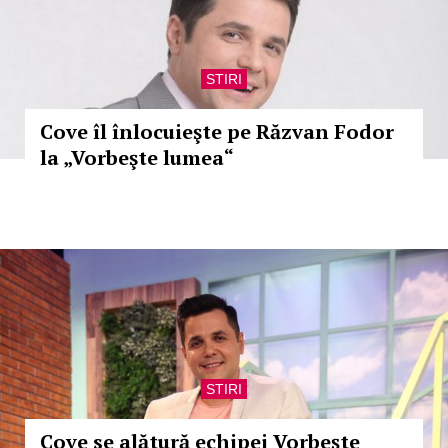
STIRI
Cove îl înlocuieşte pe Răzvan Fodor
la „Vorbeşte lumea“
STIRI
Cove se alătură echipei Vorbește