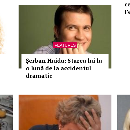
c
F
FEATURES
Şerban Huidu: Starea lui la
o lună de la accidentul
dramatic