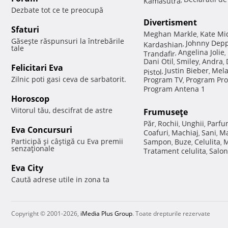
Dezbate tot ce te preocupă
Divertisment
Sfaturi
Meghan Markle
Kate Mi
,
Găseşte răspunsuri la întrebările
Johnny Dep
Kardashian
,
tale
Angelina Jolie
Trandafir
,
,
Dani Otil
Smiley
Andra
,
,
,
Felicitari Eva
Justin Bieber
Mela
Pistol
,
,
Zilnic poti gasi ceva de sarbatorit.
Program TV
Program Pro
,
Program Antena 1
Horoscop
Viitorul tău, descifrat de astre
Frumuseţe
Păr
Rochii
Unghii
Parfu
,
,
,
Eva Concursuri
Coafuri
Machiaj
Sani
Ma
,
,
,
Participă şi câştigă cu Eva premii
Sampon
Buze
Celulita
M
,
,
,
senzaţionale
Tratament celulita
Salon
,
Eva City
Caută adrese utile in zona ta
Copyright © 2001-2026,
iMedia Plus Group
. Toate drepturile rezervate