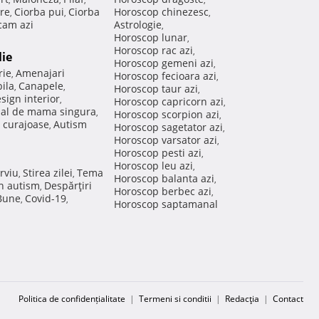
re
Ciorba pui
Ciorba
Horoscop chinezesc
,
,
,
am azi
Astrologie
,
Horoscop lunar
,
Horoscop rac azi
,
lie
Horoscop gemeni azi
,
rie
Amenajari
,
Horoscop fecioara azi
,
ila
Canapele
,
,
Horoscop taur azi
,
sign interior
,
Horoscop capricorn azi
,
nal de mama singura
,
Horoscop scorpion azi
,
 curajoase
Autism
,
Horoscop sagetator azi
,
Horoscop varsator azi
,
Horoscop pesti azi
,
Horoscop leu azi
,
rviu
Stirea zilei
Tema
,
,
Horoscop balanta azi
,
in autism
Despărţiri
,
Horoscop berbec azi
,
 Bune
Covid-19
,
,
Horoscop saptamanal
Politica de confidențialitate
|
Termeni si conditii
|
Redacţia
|
Contact