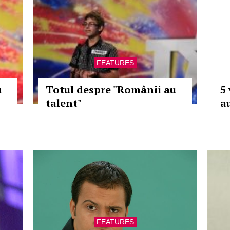
FEATURES
u
Totul despre "Românii au
5
talent"
au
FEATURES