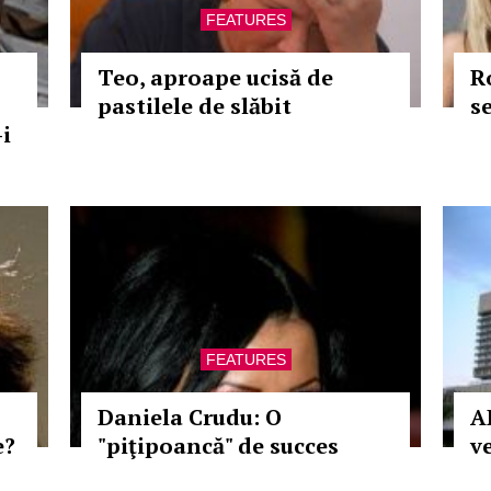
FEATURES
Teo, aproape ucisă de
R
pastilele de slăbit
se
-i
FEATURES
Daniela Crudu: O
A
e?
"piţipoancă" de succes
v