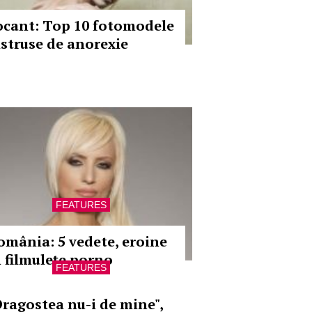
ocant: Top 10 fotomodele
istruse de anorexie
FEATURES
omânia: 5 vedete, eroine
n filmuleţe porno
FEATURES
Dragostea nu-i de mine",