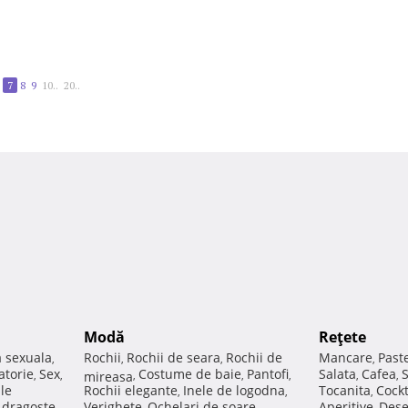
7
8
9
10..
20..
Modă
Reţete
a sexuala
Rochii
Rochii de seara
Rochii de
Mancare
Past
,
,
,
,
atorie
Sex
Costume de baie
Pantofi
Salata
Cafea
,
,
mireasa
,
,
,
,
,
ale
Rochii elegante
Inele de logodna
Tocanita
Cockt
,
,
,
e dragoste
Verighete
Ochelari de soare
Aperitive
Dese
,
,
,