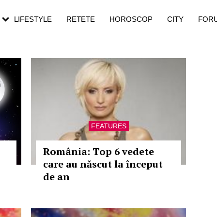
rebui să mergi
și 60 de ani. De ce te trezești mai des
pe măsură ce înaintezi în vârstă
LIFESTYLE
RETETE
HOROSCOP
CITY
FOR
FEATURES
România: Top 6 vedete
care au născut la început
de an