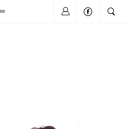
Nu ai cont?
Inregistreaza-
UM