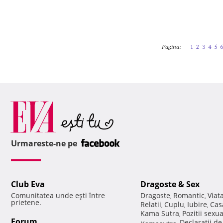
Pagina:
1
2
3
4
5
6
Urmareste-ne pe
Club Eva
Dragoste & Sex
Comunitatea unde eşti între
Dragoste
Romantic
Viat
,
,
prietene.
Relatii
Cuplu
Iubire
Cas
,
,
,
Kama Sutra
Pozitii sexu
,
Forum
Declaratii d
Kamasutra
,