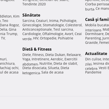
Tendinte 2020
Ciorba perisoa
Ce manc
burta
,
Sănătate
ddleton
Kim
,
Casă şi fami
p
Teo
Sarcina
Ceaiuri
Inima
Psihologie
,
,
,
,
,
Dana Rogoz
Ginecologie
Stomatologie
Colesterol
Mobila bucata
,
,
,
,
Delia
Gina
Anticonceptionale
Test sarcina
Mob
,
,
,
interioare
,
nia Trump
Cardiologie
Oftalmologie
Avort
Ceai
Dormitoare
De
,
,
,
,
,
 TV
HIV
Ortopedie
Psihiatrie
Parenting
Jur
,
verde
,
,
,
,
Gravide
Femei
,
Dietă & Fitness
Actualitate
Diete
Fitness
Dieta Dukan
Relaxare
,
,
,
,
muri
Yoga
Intretinere
Aerobic
Exercitii
Din culise
Inte
,
,
,
,
,
nichiura
Nutritie
Dieta de slabit
Iesirea d
,
abdomen
,
,
,
zilei
,
achiaj ochi
Dieta disociata
Silueta
Dieta
Vesti
,
,
,
celebre
,
ul de acasa
Sala de acasa
Pandemie
ketogenica
,