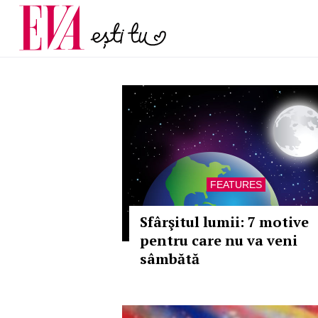
menopauză și când ar t
Carieră
la medic
Actualitate
FEATURES
Sfârşitul lumii: 7 motive
pentru care nu va veni
sâmbătă