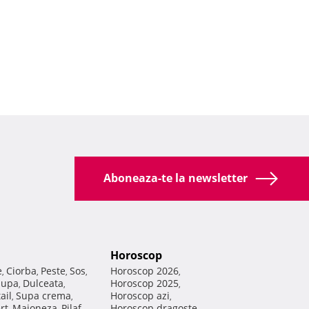
Aboneaza-te la newsletter
Horoscop
e
Ciorba
Peste
Sos
Horoscop 2026
,
,
,
,
,
Supa
Dulceata
Horoscop 2025
,
,
,
ail
Supa crema
Horoscop azi
,
,
,
rt
Maioneza
Pilaf
Horoscop dragoste
,
,
,
,