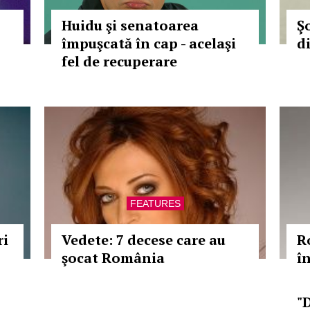
Huidu şi senatoarea
Ş
împuşcată în cap - acelaşi
d
fel de recuperare
FEATURES
ri
Vedete: 7 decese care au
R
şocat România
î
"