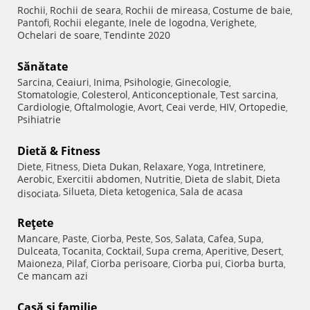
Rochii
Rochii de seara
Rochii de mireasa
Costume de baie
,
,
,
,
Pantofi
Rochii elegante
Inele de logodna
Verighete
,
,
,
,
Ochelari de soare
Tendinte 2020
,
Sănătate
Sarcina
Ceaiuri
Inima
Psihologie
Ginecologie
,
,
,
,
,
Stomatologie
Colesterol
Anticonceptionale
Test sarcina
,
,
,
,
Cardiologie
Oftalmologie
Avort
Ceai verde
HIV
Ortopedie
,
,
,
,
,
,
Psihiatrie
Dietă & Fitness
Diete
Fitness
Dieta Dukan
Relaxare
Yoga
Intretinere
,
,
,
,
,
,
Aerobic
Exercitii abdomen
Nutritie
Dieta de slabit
Dieta
,
,
,
,
Silueta
Dieta ketogenica
Sala de acasa
disociata
,
,
,
Reţete
Mancare
Paste
Ciorba
Peste
Sos
Salata
Cafea
Supa
,
,
,
,
,
,
,
,
Dulceata
Tocanita
Cocktail
Supa crema
Aperitive
Desert
,
,
,
,
,
,
Maioneza
Pilaf
Ciorba perisoare
Ciorba pui
Ciorba burta
,
,
,
,
,
Ce mancam azi
Casă şi familie