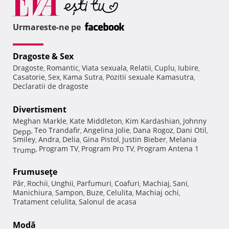
Urmareste-ne pe
Dragoste & Sex
Dragoste
Romantic
Viata sexuala
Relatii
Cuplu
Iubire
,
,
,
,
,
,
Casatorie
Sex
Kama Sutra
Pozitii sexuale Kamasutra
,
,
,
,
Declaratii de dragoste
Divertisment
Meghan Markle
Kate Middleton
Kim Kardashian
Johnny
,
,
,
Teo Trandafir
Angelina Jolie
Dana Rogoz
Dani Otil
Depp
,
,
,
,
,
Smiley
Andra
Delia
Gina Pistol
Justin Bieber
Melania
,
,
,
,
,
Program TV
Program Pro TV
Program Antena 1
Trump
,
,
,
Frumuseţe
Păr
Rochii
Unghii
Parfumuri
Coafuri
Machiaj
Sani
,
,
,
,
,
,
,
Manichiura
Sampon
Buze
Celulita
Machiaj ochi
,
,
,
,
,
Tratament celulita
Salonul de acasa
,
Modă