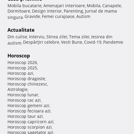
Mobila bucatarie
Amenajari interioare
Mobila
Canapele
,
,
,
,
Dormitoare
Design interior
Parenting
Jurnal de mama
,
,
,
Gravide
Femei curajoase
Autism
singura
,
,
,
Actualitate
Din culise
Interviu
Stirea zilei
Tema zilei
Iesirea din
,
,
,
,
Despărţiri celebre
Vesti Bune
Covid-19
Pandemie
autism
,
,
,
,
Horoscop
Horoscop 2026
,
Horoscop 2025
,
Horoscop azi
,
Horoscop dragoste
,
Horoscop chinezesc
,
Astrologie
,
Horoscop lunar
,
Horoscop rac azi
,
Horoscop gemeni azi
,
Horoscop fecioara azi
,
Horoscop taur azi
,
Horoscop capricorn azi
,
Horoscop scorpion azi
,
Horoscop sagetator azi
,