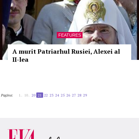
FEATURES
A murit Patriarhul Rusiei, Alexei al
II-lea
Pagina:
1..
10..
20
21
22
23
24
25
26
27
28
29