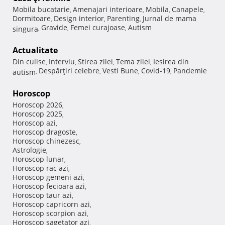
Mobila bucatarie
Amenajari interioare
Mobila
Canapele
,
,
,
,
Dormitoare
Design interior
Parenting
Jurnal de mama
,
,
,
Gravide
Femei curajoase
Autism
singura
,
,
,
Actualitate
Din culise
Interviu
Stirea zilei
Tema zilei
Iesirea din
,
,
,
,
Despărţiri celebre
Vesti Bune
Covid-19
Pandemie
autism
,
,
,
,
Horoscop
Horoscop 2026
,
Horoscop 2025
,
Horoscop azi
,
Horoscop dragoste
,
Horoscop chinezesc
,
Astrologie
,
Horoscop lunar
,
Horoscop rac azi
,
Horoscop gemeni azi
,
Horoscop fecioara azi
,
Horoscop taur azi
,
Horoscop capricorn azi
,
Horoscop scorpion azi
,
Horoscop sagetator azi
,