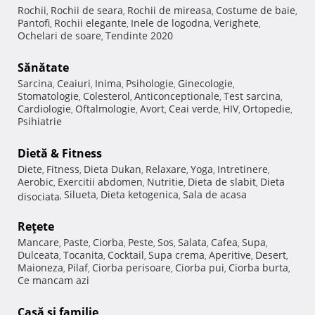
Rochii
Rochii de seara
Rochii de mireasa
Costume de baie
,
,
,
,
Pantofi
Rochii elegante
Inele de logodna
Verighete
,
,
,
,
Ochelari de soare
Tendinte 2020
,
Sănătate
Sarcina
Ceaiuri
Inima
Psihologie
Ginecologie
,
,
,
,
,
Stomatologie
Colesterol
Anticonceptionale
Test sarcina
,
,
,
,
Cardiologie
Oftalmologie
Avort
Ceai verde
HIV
Ortopedie
,
,
,
,
,
,
Psihiatrie
Dietă & Fitness
Diete
Fitness
Dieta Dukan
Relaxare
Yoga
Intretinere
,
,
,
,
,
,
Aerobic
Exercitii abdomen
Nutritie
Dieta de slabit
Dieta
,
,
,
,
Silueta
Dieta ketogenica
Sala de acasa
disociata
,
,
,
Reţete
Mancare
Paste
Ciorba
Peste
Sos
Salata
Cafea
Supa
,
,
,
,
,
,
,
,
Dulceata
Tocanita
Cocktail
Supa crema
Aperitive
Desert
,
,
,
,
,
,
Maioneza
Pilaf
Ciorba perisoare
Ciorba pui
Ciorba burta
,
,
,
,
,
Ce mancam azi
Casă şi familie