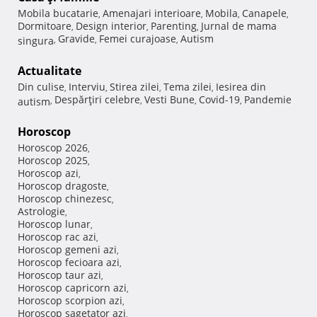
Mobila bucatarie
Amenajari interioare
Mobila
Canapele
,
,
,
,
Dormitoare
Design interior
Parenting
Jurnal de mama
,
,
,
Gravide
Femei curajoase
Autism
singura
,
,
,
Actualitate
Din culise
Interviu
Stirea zilei
Tema zilei
Iesirea din
,
,
,
,
Despărţiri celebre
Vesti Bune
Covid-19
Pandemie
autism
,
,
,
,
Horoscop
Horoscop 2026
,
Horoscop 2025
,
Horoscop azi
,
Horoscop dragoste
,
Horoscop chinezesc
,
Astrologie
,
Horoscop lunar
,
Horoscop rac azi
,
Horoscop gemeni azi
,
Horoscop fecioara azi
,
Horoscop taur azi
,
Horoscop capricorn azi
,
Horoscop scorpion azi
,
Horoscop sagetator azi
,