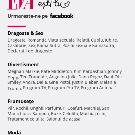
Urmareste-ne pe
Dragoste & Sex
Dragoste
Romantic
Viata sexuala
Relatii
Cuplu
Iubire
,
,
,
,
,
,
Casatorie
Sex
Kama Sutra
Pozitii sexuale Kamasutra
,
,
,
,
Declaratii de dragoste
Divertisment
Meghan Markle
Kate Middleton
Kim Kardashian
Johnny
,
,
,
Teo Trandafir
Angelina Jolie
Dana Rogoz
Dani Otil
Depp
,
,
,
,
,
Smiley
Andra
Delia
Gina Pistol
Justin Bieber
Melania
,
,
,
,
,
Program TV
Program Pro TV
Program Antena 1
Trump
,
,
,
Frumuseţe
Păr
Rochii
Unghii
Parfumuri
Coafuri
Machiaj
Sani
,
,
,
,
,
,
,
Manichiura
Sampon
Buze
Celulita
Machiaj ochi
,
,
,
,
,
Tratament celulita
Salonul de acasa
,
Modă