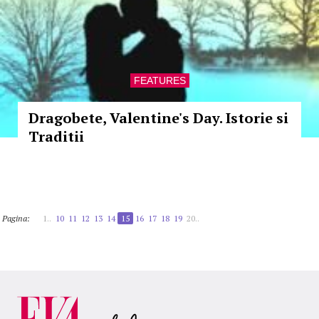
FEATURES
Dragobete, Valentine's Day. Istorie si
Traditii
Pagina:
1..
10
11
12
13
14
15
16
17
18
19
20..