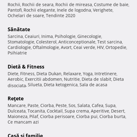
Rochii
Rochii de seara
Rochii de mireasa
Costume de baie
,
,
,
,
Pantofi
Rochii elegante
Inele de logodna
Verighete
,
,
,
,
Ochelari de soare
Tendinte 2020
,
Sănătate
Sarcina
Ceaiuri
Inima
Psihologie
Ginecologie
,
,
,
,
,
Stomatologie
Colesterol
Anticonceptionale
Test sarcina
,
,
,
,
Cardiologie
Oftalmologie
Avort
Ceai verde
HIV
Ortopedie
,
,
,
,
,
,
Psihiatrie
Dietă & Fitness
Diete
Fitness
Dieta Dukan
Relaxare
Yoga
Intretinere
,
,
,
,
,
,
Aerobic
Exercitii abdomen
Nutritie
Dieta de slabit
Dieta
,
,
,
,
Silueta
Dieta ketogenica
Sala de acasa
disociata
,
,
,
Reţete
Mancare
Paste
Ciorba
Peste
Sos
Salata
Cafea
Supa
,
,
,
,
,
,
,
,
Dulceata
Tocanita
Cocktail
Supa crema
Aperitive
Desert
,
,
,
,
,
,
Maioneza
Pilaf
Ciorba perisoare
Ciorba pui
Ciorba burta
,
,
,
,
,
Ce mancam azi
Casă şi familie