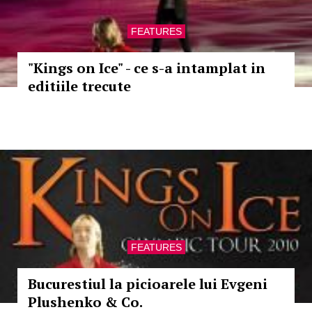
FEATURES
"Kings on Ice" - ce s-a intamplat in
editiile trecute
FEATURES
Bucurestiul la picioarele lui Evgeni
Plushenko & Co.