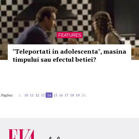
FEATURES
"Teleportati in adolescenta", masina
timpului sau efectul betiei?
Pagina:
1..
10
11
12
13
14
15
16
17
18
19
20..