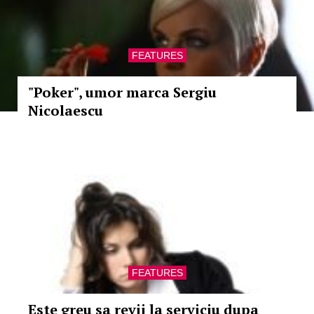
FEATURES
"Poker", umor marca Sergiu
Nicolaescu
FEATURES
Este greu sa revii la serviciu dupa