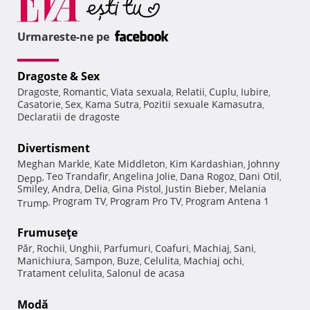
Urmareste-ne pe
Dragoste & Sex
Dragoste
Romantic
Viata sexuala
Relatii
Cuplu
Iubire
,
,
,
,
,
,
Casatorie
Sex
Kama Sutra
Pozitii sexuale Kamasutra
,
,
,
,
Declaratii de dragoste
Divertisment
Meghan Markle
Kate Middleton
Kim Kardashian
Johnny
,
,
,
Teo Trandafir
Angelina Jolie
Dana Rogoz
Dani Otil
Depp
,
,
,
,
,
Smiley
Andra
Delia
Gina Pistol
Justin Bieber
Melania
,
,
,
,
,
Program TV
Program Pro TV
Program Antena 1
Trump
,
,
,
Frumuseţe
Păr
Rochii
Unghii
Parfumuri
Coafuri
Machiaj
Sani
,
,
,
,
,
,
,
Manichiura
Sampon
Buze
Celulita
Machiaj ochi
,
,
,
,
,
Tratament celulita
Salonul de acasa
,
Modă