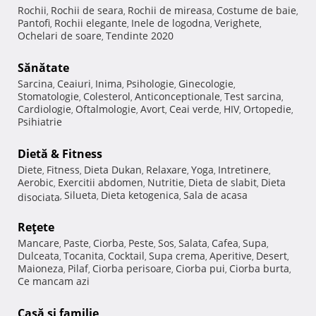
Rochii
Rochii de seara
Rochii de mireasa
Costume de baie
,
,
,
,
Pantofi
Rochii elegante
Inele de logodna
Verighete
,
,
,
,
Ochelari de soare
Tendinte 2020
,
Sănătate
Sarcina
Ceaiuri
Inima
Psihologie
Ginecologie
,
,
,
,
,
Stomatologie
Colesterol
Anticonceptionale
Test sarcina
,
,
,
,
Cardiologie
Oftalmologie
Avort
Ceai verde
HIV
Ortopedie
,
,
,
,
,
,
Psihiatrie
Dietă & Fitness
Diete
Fitness
Dieta Dukan
Relaxare
Yoga
Intretinere
,
,
,
,
,
,
Aerobic
Exercitii abdomen
Nutritie
Dieta de slabit
Dieta
,
,
,
,
Silueta
Dieta ketogenica
Sala de acasa
disociata
,
,
,
Reţete
Mancare
Paste
Ciorba
Peste
Sos
Salata
Cafea
Supa
,
,
,
,
,
,
,
,
Dulceata
Tocanita
Cocktail
Supa crema
Aperitive
Desert
,
,
,
,
,
,
Maioneza
Pilaf
Ciorba perisoare
Ciorba pui
Ciorba burta
,
,
,
,
,
Ce mancam azi
Casă şi familie