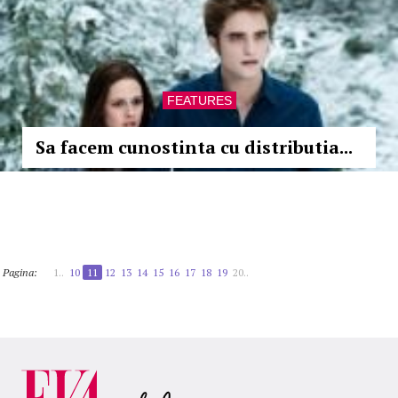
FEATURES
Sa facem cunostinta cu distributia...
Pagina:
1..
10
11
12
13
14
15
16
17
18
19
20..