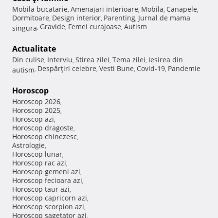
Mobila bucatarie
Amenajari interioare
Mobila
Canapele
,
,
,
,
Dormitoare
Design interior
Parenting
Jurnal de mama
,
,
,
Gravide
Femei curajoase
Autism
singura
,
,
,
Actualitate
Din culise
Interviu
Stirea zilei
Tema zilei
Iesirea din
,
,
,
,
Despărţiri celebre
Vesti Bune
Covid-19
Pandemie
autism
,
,
,
,
Horoscop
Horoscop 2026
,
Horoscop 2025
,
Horoscop azi
,
Horoscop dragoste
,
Horoscop chinezesc
,
Astrologie
,
Horoscop lunar
,
Horoscop rac azi
,
Horoscop gemeni azi
,
Horoscop fecioara azi
,
Horoscop taur azi
,
Horoscop capricorn azi
,
Horoscop scorpion azi
,
Horoscop sagetator azi
,