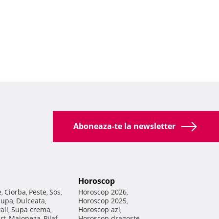
Aboneaza-te la newsletter
Horoscop
e
Ciorba
Peste
Sos
Horoscop 2026
,
,
,
,
,
Supa
Dulceata
Horoscop 2025
,
,
,
ail
Supa crema
Horoscop azi
,
,
,
rt
Maioneza
Pilaf
Horoscop dragoste
,
,
,
,