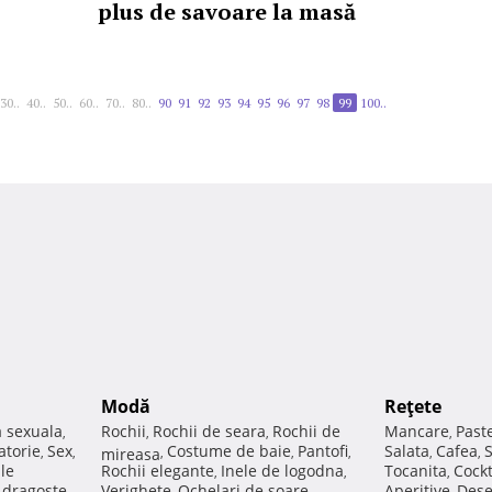
plus de savoare la masă
30..
40..
50..
60..
70..
80..
90
91
92
93
94
95
96
97
98
99
100..
Modă
Reţete
a sexuala
Rochii
Rochii de seara
Rochii de
Mancare
Past
,
,
,
,
atorie
Sex
Costume de baie
Pantofi
Salata
Cafea
,
,
mireasa
,
,
,
,
,
ale
Rochii elegante
Inele de logodna
Tocanita
Cockt
,
,
,
e dragoste
Verighete
Ochelari de soare
Aperitive
Dese
,
,
,