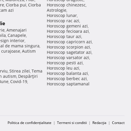
re
Ciorba pui
Ciorba
Horoscop chinezesc
,
,
,
am azi
Astrologie
,
Horoscop lunar
,
Horoscop rac azi
,
lie
Horoscop gemeni azi
,
rie
Amenajari
,
Horoscop fecioara azi
,
ila
Canapele
,
,
Horoscop taur azi
,
sign interior
,
Horoscop capricorn azi
,
nal de mama singura
,
Horoscop scorpion azi
,
 curajoase
Autism
,
Horoscop sagetator azi
,
Horoscop varsator azi
,
Horoscop pesti azi
,
Horoscop leu azi
,
rviu
Stirea zilei
Tema
,
,
Horoscop balanta azi
,
in autism
Despărţiri
,
Horoscop berbec azi
,
 Bune
Covid-19
,
,
Horoscop saptamanal
Politica de confidențialitate
|
Termeni si conditii
|
Redacţia
|
Contact