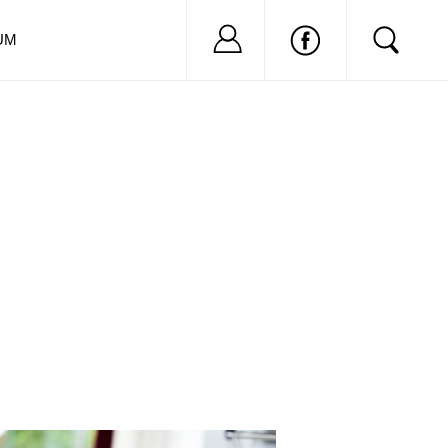
Nu ai cont?
Inregistreaza-
UM