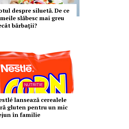
otul despre siluetă. De ce
emeile slăbesc mai greu
ecât bărbaţii?
NUTRITIE
estlé lansează cerealele
ără gluten pentru un mic
ejun în familie