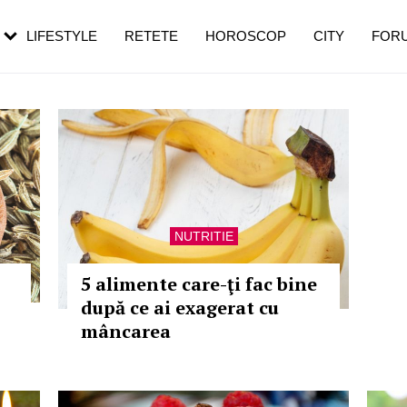
rezești mai des
Cât durează, cum te pregătești și cât
i în vârstă
de dureroasă este investigația
LIFESTYLE
RETETE
HOROSCOP
CITY
FOR
NUTRITIE
5 alimente care-ţi fac bine
după ce ai exagerat cu
mâncarea