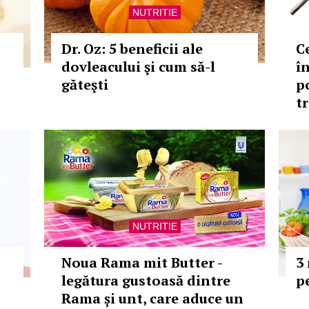
NUTRITIE
Dr. Oz: 5 beneficii ale
Ce
dovleacului şi cum să-l
î
găteşti
p
tr
NUTRITIE
Noua Rama mit Butter -
3
legătura gustoasă dintre
p
Rama și unt, care aduce un