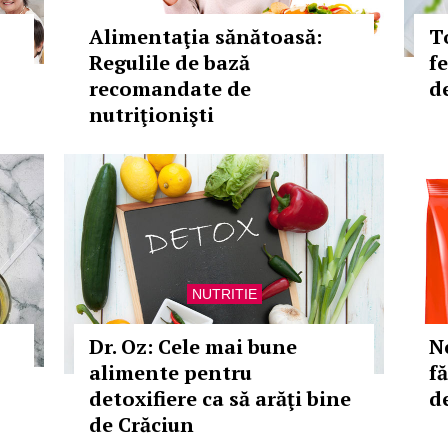
Alimentaţia sănătoasă:
T
Regulile de bază
f
recomandate de
d
nutriţionişti
NUTRITIE
Dr. Oz: Cele mai bune
N
alimente pentru
f
detoxifiere ca să arăţi bine
d
de Crăciun