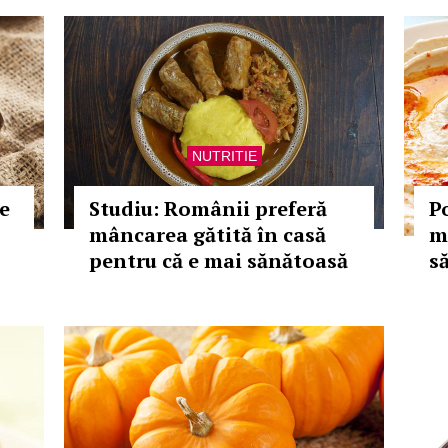
NUTRITIE
e
Studiu: Românii preferă
P
mâncarea gătită în casă
m
pentru că e mai sănătoasă
să