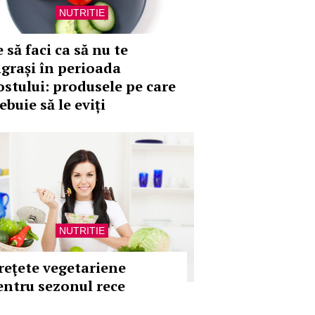
NUTRITIE
 să faci ca să nu te
ngrași în perioada
ostului: produsele pe care
ebuie să le eviți
NUTRITIE
 reţete vegetariene
entru sezonul rece