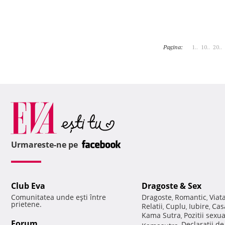
Pagina:
1..
10..
20..
Urmareste-ne pe
Club Eva
Dragoste & Sex
Comunitatea unde eşti între
Dragoste
Romantic
Viat
,
,
prietene.
Relatii
Cuplu
Iubire
Cas
,
,
,
Kama Sutra
Pozitii sexu
,
Forum
Declaratii d
Kamasutra
,