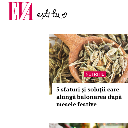
și 60 de ani. De ce te t
Carieră
pe măsură ce înaintez
Actualitate
NUTRITIE
5 sfaturi şi soluţii care
alungă balonarea după
mesele festive