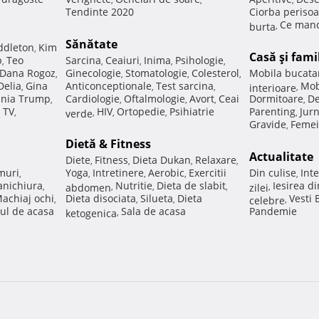
Tendinte 2020
Ciorba perisoa
Ce manc
burta
,
Sănătate
ddleton
Kim
,
Casă şi fami
p
Teo
Sarcina
Ceaiuri
Inima
Psihologie
,
,
,
,
,
Dana Rogoz
Ginecologie
Stomatologie
Colesterol
Mobila bucata
,
,
,
,
Delia
Gina
Anticonceptionale
Test sarcina
Mob
,
,
,
interioare
,
nia Trump
Cardiologie
Oftalmologie
Avort
Ceai
Dormitoare
De
,
,
,
,
,
 TV
HIV
Ortopedie
Psihiatrie
Parenting
Jur
,
verde
,
,
,
,
Gravide
Femei
,
Dietă & Fitness
Actualitate
Diete
Fitness
Dieta Dukan
Relaxare
,
,
,
,
muri
Yoga
Intretinere
Aerobic
Exercitii
Din culise
Inte
,
,
,
,
,
nichiura
Nutritie
Dieta de slabit
Iesirea d
,
abdomen
,
,
,
zilei
,
achiaj ochi
Dieta disociata
Silueta
Dieta
Vesti
,
,
,
celebre
,
ul de acasa
Sala de acasa
Pandemie
ketogenica
,