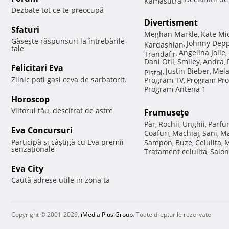
Dezbate tot ce te preocupă
Divertisment
Sfaturi
Meghan Markle
Kate Mi
,
Găseşte răspunsuri la întrebările
Johnny Dep
Kardashian
,
tale
Angelina Jolie
Trandafir
,
,
Dani Otil
Smiley
Andra
,
,
,
Felicitari Eva
Justin Bieber
Mela
Pistol
,
,
Zilnic poti gasi ceva de sarbatorit.
Program TV
Program Pro
,
Program Antena 1
Horoscop
Viitorul tău, descifrat de astre
Frumuseţe
Păr
Rochii
Unghii
Parfu
,
,
,
Eva Concursuri
Coafuri
Machiaj
Sani
Ma
,
,
,
Participă şi câştigă cu Eva premii
Sampon
Buze
Celulita
M
,
,
,
senzaţionale
Tratament celulita
Salon
,
Eva City
Caută adrese utile in zona ta
Copyright © 2001-2026,
iMedia Plus Group
. Toate drepturile rezervate