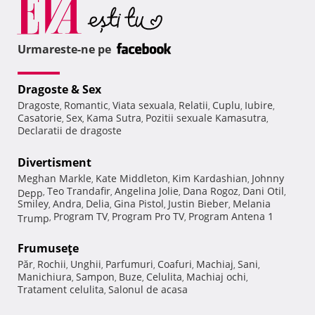
Urmareste-ne pe
Dragoste & Sex
Dragoste
Romantic
Viata sexuala
Relatii
Cuplu
Iubire
,
,
,
,
,
,
Casatorie
Sex
Kama Sutra
Pozitii sexuale Kamasutra
,
,
,
,
Declaratii de dragoste
Divertisment
Meghan Markle
Kate Middleton
Kim Kardashian
Johnny
,
,
,
Teo Trandafir
Angelina Jolie
Dana Rogoz
Dani Otil
Depp
,
,
,
,
,
Smiley
Andra
Delia
Gina Pistol
Justin Bieber
Melania
,
,
,
,
,
Program TV
Program Pro TV
Program Antena 1
Trump
,
,
,
Frumuseţe
Păr
Rochii
Unghii
Parfumuri
Coafuri
Machiaj
Sani
,
,
,
,
,
,
,
Manichiura
Sampon
Buze
Celulita
Machiaj ochi
,
,
,
,
,
Tratament celulita
Salonul de acasa
,