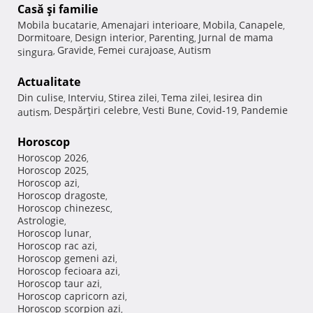
Casă şi familie
Mobila bucatarie
Amenajari interioare
Mobila
Canapele
,
,
,
,
Dormitoare
Design interior
Parenting
Jurnal de mama
,
,
,
Gravide
Femei curajoase
Autism
singura
,
,
,
Actualitate
Din culise
Interviu
Stirea zilei
Tema zilei
Iesirea din
,
,
,
,
Despărţiri celebre
Vesti Bune
Covid-19
Pandemie
autism
,
,
,
,
Horoscop
Horoscop 2026
,
Horoscop 2025
,
Horoscop azi
,
Horoscop dragoste
,
Horoscop chinezesc
,
Astrologie
,
Horoscop lunar
,
Horoscop rac azi
,
Horoscop gemeni azi
,
Horoscop fecioara azi
,
Horoscop taur azi
,
Horoscop capricorn azi
,
Horoscop scorpion azi
,