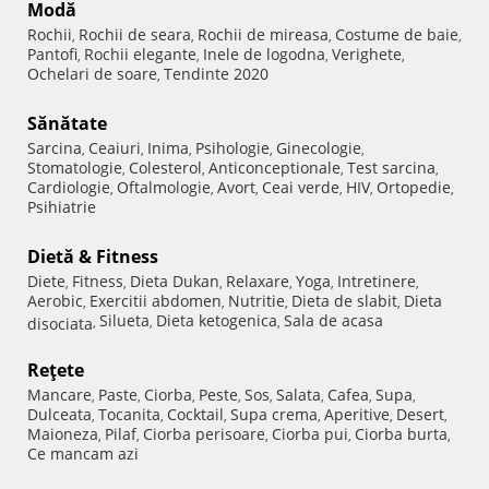
Modă
Rochii
Rochii de seara
Rochii de mireasa
Costume de baie
,
,
,
,
Pantofi
Rochii elegante
Inele de logodna
Verighete
,
,
,
,
Ochelari de soare
Tendinte 2020
,
Sănătate
Sarcina
Ceaiuri
Inima
Psihologie
Ginecologie
,
,
,
,
,
Stomatologie
Colesterol
Anticonceptionale
Test sarcina
,
,
,
,
Cardiologie
Oftalmologie
Avort
Ceai verde
HIV
Ortopedie
,
,
,
,
,
,
Psihiatrie
Dietă & Fitness
Diete
Fitness
Dieta Dukan
Relaxare
Yoga
Intretinere
,
,
,
,
,
,
Aerobic
Exercitii abdomen
Nutritie
Dieta de slabit
Dieta
,
,
,
,
Silueta
Dieta ketogenica
Sala de acasa
disociata
,
,
,
Reţete
Mancare
Paste
Ciorba
Peste
Sos
Salata
Cafea
Supa
,
,
,
,
,
,
,
,
Dulceata
Tocanita
Cocktail
Supa crema
Aperitive
Desert
,
,
,
,
,
,
Maioneza
Pilaf
Ciorba perisoare
Ciorba pui
Ciorba burta
,
,
,
,
,
Ce mancam azi