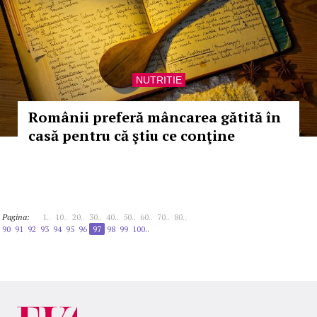
NUTRITIE
Românii preferă mâncarea gătită în
casă pentru că ştiu ce conţine
Pagina:
1..
10..
20..
30..
40..
50..
60..
70..
80..
90
91
92
93
94
95
96
97
98
99
100..