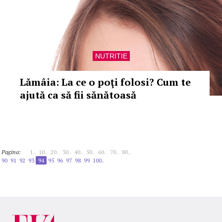
NUTRITIE
Lămâia: La ce o poţi folosi? Cum te
ajută ca să fii sănătoasă
Pagina:
1..
10..
20..
30..
40..
50..
60..
70..
80..
90
91
92
93
94
95
96
97
98
99
100..