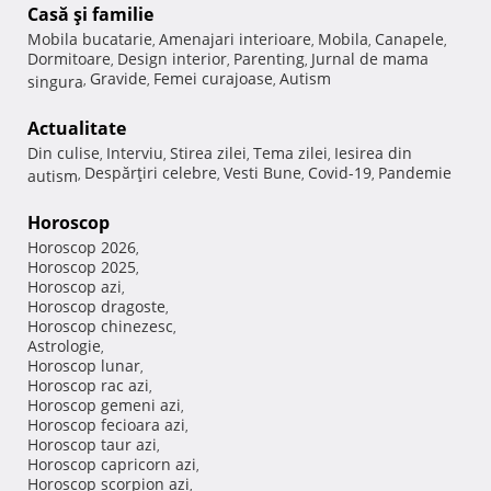
Casă şi familie
Mobila bucatarie
Amenajari interioare
Mobila
Canapele
,
,
,
,
Dormitoare
Design interior
Parenting
Jurnal de mama
,
,
,
Gravide
Femei curajoase
Autism
singura
,
,
,
Actualitate
Din culise
Interviu
Stirea zilei
Tema zilei
Iesirea din
,
,
,
,
Despărţiri celebre
Vesti Bune
Covid-19
Pandemie
autism
,
,
,
,
Horoscop
Horoscop 2026
,
Horoscop 2025
,
Horoscop azi
,
Horoscop dragoste
,
Horoscop chinezesc
,
Astrologie
,
Horoscop lunar
,
Horoscop rac azi
,
Horoscop gemeni azi
,
Horoscop fecioara azi
,
Horoscop taur azi
,
Horoscop capricorn azi
,
Horoscop scorpion azi
,