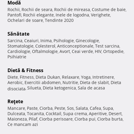
Modă
Rochii
Rochii de seara
Rochii de mireasa
Costume de baie
,
,
,
,
Pantofi
Rochii elegante
Inele de logodna
Verighete
,
,
,
,
Ochelari de soare
Tendinte 2020
,
Sănătate
Sarcina
Ceaiuri
Inima
Psihologie
Ginecologie
,
,
,
,
,
Stomatologie
Colesterol
Anticonceptionale
Test sarcina
,
,
,
,
Cardiologie
Oftalmologie
Avort
Ceai verde
HIV
Ortopedie
,
,
,
,
,
,
Psihiatrie
Dietă & Fitness
Diete
Fitness
Dieta Dukan
Relaxare
Yoga
Intretinere
,
,
,
,
,
,
Aerobic
Exercitii abdomen
Nutritie
Dieta de slabit
Dieta
,
,
,
,
Silueta
Dieta ketogenica
Sala de acasa
disociata
,
,
,
Reţete
Mancare
Paste
Ciorba
Peste
Sos
Salata
Cafea
Supa
,
,
,
,
,
,
,
,
Dulceata
Tocanita
Cocktail
Supa crema
Aperitive
Desert
,
,
,
,
,
,
Maioneza
Pilaf
Ciorba perisoare
Ciorba pui
Ciorba burta
,
,
,
,
,
Ce mancam azi