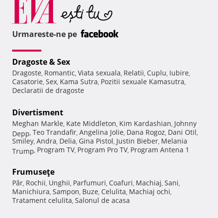
Urmareste-ne pe
Dragoste & Sex
Dragoste
Romantic
Viata sexuala
Relatii
Cuplu
Iubire
,
,
,
,
,
,
Casatorie
Sex
Kama Sutra
Pozitii sexuale Kamasutra
,
,
,
,
Declaratii de dragoste
Divertisment
Meghan Markle
Kate Middleton
Kim Kardashian
Johnny
,
,
,
Teo Trandafir
Angelina Jolie
Dana Rogoz
Dani Otil
Depp
,
,
,
,
,
Smiley
Andra
Delia
Gina Pistol
Justin Bieber
Melania
,
,
,
,
,
Program TV
Program Pro TV
Program Antena 1
Trump
,
,
,
Frumuseţe
Păr
Rochii
Unghii
Parfumuri
Coafuri
Machiaj
Sani
,
,
,
,
,
,
,
Manichiura
Sampon
Buze
Celulita
Machiaj ochi
,
,
,
,
,
Tratament celulita
Salonul de acasa
,