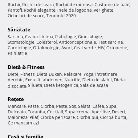
Rochii
Rochii de seara
Rochii de mireasa
Costume de baie
,
,
,
,
Pantofi
Rochii elegante
Inele de logodna
Verighete
,
,
,
,
Ochelari de soare
Tendinte 2020
,
Sănătate
Sarcina
Ceaiuri
Inima
Psihologie
Ginecologie
,
,
,
,
,
Stomatologie
Colesterol
Anticonceptionale
Test sarcina
,
,
,
,
Cardiologie
Oftalmologie
Avort
Ceai verde
HIV
Ortopedie
,
,
,
,
,
,
Psihiatrie
Dietă & Fitness
Diete
Fitness
Dieta Dukan
Relaxare
Yoga
Intretinere
,
,
,
,
,
,
Aerobic
Exercitii abdomen
Nutritie
Dieta de slabit
Dieta
,
,
,
,
Silueta
Dieta ketogenica
Sala de acasa
disociata
,
,
,
Reţete
Mancare
Paste
Ciorba
Peste
Sos
Salata
Cafea
Supa
,
,
,
,
,
,
,
,
Dulceata
Tocanita
Cocktail
Supa crema
Aperitive
Desert
,
,
,
,
,
,
Maioneza
Pilaf
Ciorba perisoare
Ciorba pui
Ciorba burta
,
,
,
,
,
Ce mancam azi
Casă şi familie