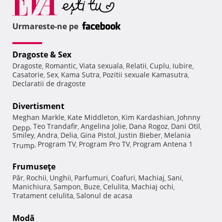
Urmareste-ne pe
Dragoste & Sex
Dragoste
Romantic
Viata sexuala
Relatii
Cuplu
Iubire
,
,
,
,
,
,
Casatorie
Sex
Kama Sutra
Pozitii sexuale Kamasutra
,
,
,
,
Declaratii de dragoste
Divertisment
Meghan Markle
Kate Middleton
Kim Kardashian
Johnny
,
,
,
Teo Trandafir
Angelina Jolie
Dana Rogoz
Dani Otil
Depp
,
,
,
,
,
Smiley
Andra
Delia
Gina Pistol
Justin Bieber
Melania
,
,
,
,
,
Program TV
Program Pro TV
Program Antena 1
Trump
,
,
,
Frumuseţe
Păr
Rochii
Unghii
Parfumuri
Coafuri
Machiaj
Sani
,
,
,
,
,
,
,
Manichiura
Sampon
Buze
Celulita
Machiaj ochi
,
,
,
,
,
Tratament celulita
Salonul de acasa
,
Modă