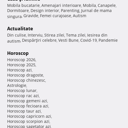
Mobila bucatarie
Amenajari interioare
Mobila
Canapele
,
,
,
,
Dormitoare
Design interior
Parenting
Jurnal de mama
,
,
,
Gravide
Femei curajoase
Autism
singura
,
,
,
Actualitate
Din culise
Interviu
Stirea zilei
Tema zilei
Iesirea din
,
,
,
,
Despărţiri celebre
Vesti Bune
Covid-19
Pandemie
autism
,
,
,
,
Horoscop
Horoscop 2026
,
Horoscop 2025
,
Horoscop azi
,
Horoscop dragoste
,
Horoscop chinezesc
,
Astrologie
,
Horoscop lunar
,
Horoscop rac azi
,
Horoscop gemeni azi
,
Horoscop fecioara azi
,
Horoscop taur azi
,
Horoscop capricorn azi
,
Horoscop scorpion azi
,
Horoscop sagetator azi
,