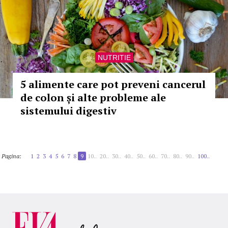
NUTRITIE
5 alimente care pot preveni cancerul
de colon și alte probleme ale
sistemului digestiv
Pagina:
1
2
3
4
5
6
7
8
9
10..
20..
30..
40..
50..
60..
70..
80..
90..
100..