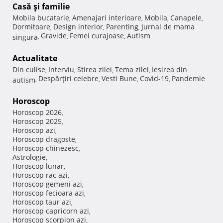
Casă şi familie
Mobila bucatarie
Amenajari interioare
Mobila
Canapele
,
,
,
,
Dormitoare
Design interior
Parenting
Jurnal de mama
,
,
,
Gravide
Femei curajoase
Autism
singura
,
,
,
Actualitate
Din culise
Interviu
Stirea zilei
Tema zilei
Iesirea din
,
,
,
,
Despărţiri celebre
Vesti Bune
Covid-19
Pandemie
autism
,
,
,
,
Horoscop
Horoscop 2026
,
Horoscop 2025
,
Horoscop azi
,
Horoscop dragoste
,
Horoscop chinezesc
,
Astrologie
,
Horoscop lunar
,
Horoscop rac azi
,
Horoscop gemeni azi
,
Horoscop fecioara azi
,
Horoscop taur azi
,
Horoscop capricorn azi
,
Horoscop scorpion azi
,