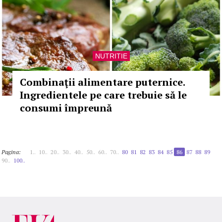
NUTRITIE
Combinaţii alimentare puternice.
Ingredientele pe care trebuie să le
consumi împreună
Pagina:
1..
10..
20..
30..
40..
50..
60..
70..
80
81
82
83
84
85
86
87
88
89
90..
100..