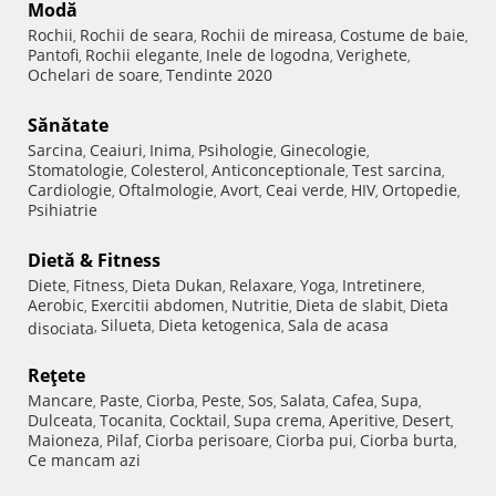
Modă
Rochii
Rochii de seara
Rochii de mireasa
Costume de baie
,
,
,
,
Pantofi
Rochii elegante
Inele de logodna
Verighete
,
,
,
,
Ochelari de soare
Tendinte 2020
,
Sănătate
Sarcina
Ceaiuri
Inima
Psihologie
Ginecologie
,
,
,
,
,
Stomatologie
Colesterol
Anticonceptionale
Test sarcina
,
,
,
,
Cardiologie
Oftalmologie
Avort
Ceai verde
HIV
Ortopedie
,
,
,
,
,
,
Psihiatrie
Dietă & Fitness
Diete
Fitness
Dieta Dukan
Relaxare
Yoga
Intretinere
,
,
,
,
,
,
Aerobic
Exercitii abdomen
Nutritie
Dieta de slabit
Dieta
,
,
,
,
Silueta
Dieta ketogenica
Sala de acasa
disociata
,
,
,
Reţete
Mancare
Paste
Ciorba
Peste
Sos
Salata
Cafea
Supa
,
,
,
,
,
,
,
,
Dulceata
Tocanita
Cocktail
Supa crema
Aperitive
Desert
,
,
,
,
,
,
Maioneza
Pilaf
Ciorba perisoare
Ciorba pui
Ciorba burta
,
,
,
,
,
Ce mancam azi