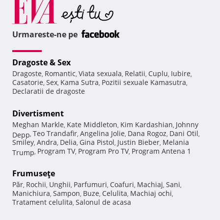
Urmareste-ne pe
Dragoste & Sex
Dragoste
Romantic
Viata sexuala
Relatii
Cuplu
Iubire
,
,
,
,
,
,
Casatorie
Sex
Kama Sutra
Pozitii sexuale Kamasutra
,
,
,
,
Declaratii de dragoste
Divertisment
Meghan Markle
Kate Middleton
Kim Kardashian
Johnny
,
,
,
Teo Trandafir
Angelina Jolie
Dana Rogoz
Dani Otil
Depp
,
,
,
,
,
Smiley
Andra
Delia
Gina Pistol
Justin Bieber
Melania
,
,
,
,
,
Program TV
Program Pro TV
Program Antena 1
Trump
,
,
,
Frumuseţe
Păr
Rochii
Unghii
Parfumuri
Coafuri
Machiaj
Sani
,
,
,
,
,
,
,
Manichiura
Sampon
Buze
Celulita
Machiaj ochi
,
,
,
,
,
Tratament celulita
Salonul de acasa
,