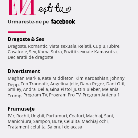
Urmareste-ne pe
Dragoste & Sex
Dragoste
Romantic
Viata sexuala
Relatii
Cuplu
Iubire
,
,
,
,
,
,
Casatorie
Sex
Kama Sutra
Pozitii sexuale Kamasutra
,
,
,
,
Declaratii de dragoste
Divertisment
Meghan Markle
Kate Middleton
Kim Kardashian
Johnny
,
,
,
Teo Trandafir
Angelina Jolie
Dana Rogoz
Dani Otil
Depp
,
,
,
,
,
Smiley
Andra
Delia
Gina Pistol
Justin Bieber
Melania
,
,
,
,
,
Program TV
Program Pro TV
Program Antena 1
Trump
,
,
,
Frumuseţe
Păr
Rochii
Unghii
Parfumuri
Coafuri
Machiaj
Sani
,
,
,
,
,
,
,
Manichiura
Sampon
Buze
Celulita
Machiaj ochi
,
,
,
,
,
Tratament celulita
Salonul de acasa
,