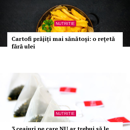
NUTRITIE
Cartofi prăjiți mai sănătoși: o rețetă
fără ulei
NUTRITIE
3 ceaiuri pe care NU ar trebui să le