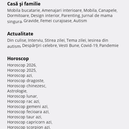
Casă şi familie
Mobila bucatarie
Amenajari interioare
Mobila
Canapele
,
,
,
,
Dormitoare
Design interior
Parenting
Jurnal de mama
,
,
,
Gravide
Femei curajoase
Autism
singura
,
,
,
Actualitate
Din culise
Interviu
Stirea zilei
Tema zilei
Iesirea din
,
,
,
,
Despărţiri celebre
Vesti Bune
Covid-19
Pandemie
autism
,
,
,
,
Horoscop
Horoscop 2026
,
Horoscop 2025
,
Horoscop azi
,
Horoscop dragoste
,
Horoscop chinezesc
,
Astrologie
,
Horoscop lunar
,
Horoscop rac azi
,
Horoscop gemeni azi
,
Horoscop fecioara azi
,
Horoscop taur azi
,
Horoscop capricorn azi
,
Horoscop scorpion azi
,