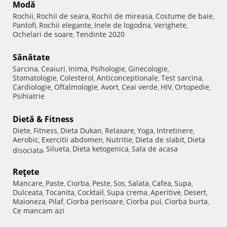
Modă
Rochii
Rochii de seara
Rochii de mireasa
Costume de baie
,
,
,
,
Pantofi
Rochii elegante
Inele de logodna
Verighete
,
,
,
,
Ochelari de soare
Tendinte 2020
,
Sănătate
Sarcina
Ceaiuri
Inima
Psihologie
Ginecologie
,
,
,
,
,
Stomatologie
Colesterol
Anticonceptionale
Test sarcina
,
,
,
,
Cardiologie
Oftalmologie
Avort
Ceai verde
HIV
Ortopedie
,
,
,
,
,
,
Psihiatrie
Dietă & Fitness
Diete
Fitness
Dieta Dukan
Relaxare
Yoga
Intretinere
,
,
,
,
,
,
Aerobic
Exercitii abdomen
Nutritie
Dieta de slabit
Dieta
,
,
,
,
Silueta
Dieta ketogenica
Sala de acasa
disociata
,
,
,
Reţete
Mancare
Paste
Ciorba
Peste
Sos
Salata
Cafea
Supa
,
,
,
,
,
,
,
,
Dulceata
Tocanita
Cocktail
Supa crema
Aperitive
Desert
,
,
,
,
,
,
Maioneza
Pilaf
Ciorba perisoare
Ciorba pui
Ciorba burta
,
,
,
,
,
Ce mancam azi