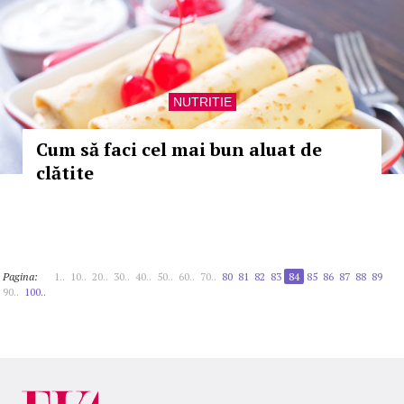
NUTRITIE
Cum să faci cel mai bun aluat de
clătite
Pagina:
1..
10..
20..
30..
40..
50..
60..
70..
80
81
82
83
84
85
86
87
88
89
90..
100..