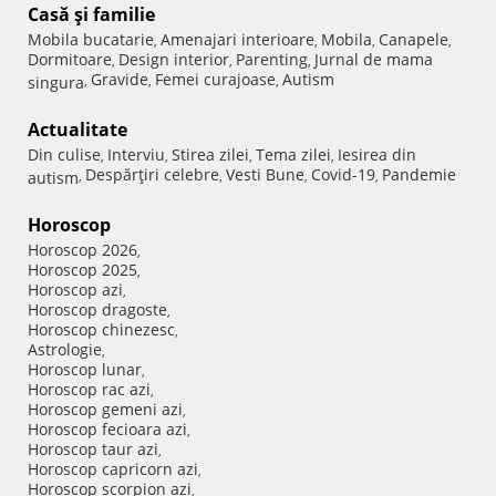
Casă şi familie
Mobila bucatarie
Amenajari interioare
Mobila
Canapele
,
,
,
,
Dormitoare
Design interior
Parenting
Jurnal de mama
,
,
,
Gravide
Femei curajoase
Autism
singura
,
,
,
Actualitate
Din culise
Interviu
Stirea zilei
Tema zilei
Iesirea din
,
,
,
,
Despărţiri celebre
Vesti Bune
Covid-19
Pandemie
autism
,
,
,
,
Horoscop
Horoscop 2026
,
Horoscop 2025
,
Horoscop azi
,
Horoscop dragoste
,
Horoscop chinezesc
,
Astrologie
,
Horoscop lunar
,
Horoscop rac azi
,
Horoscop gemeni azi
,
Horoscop fecioara azi
,
Horoscop taur azi
,
Horoscop capricorn azi
,
Horoscop scorpion azi
,