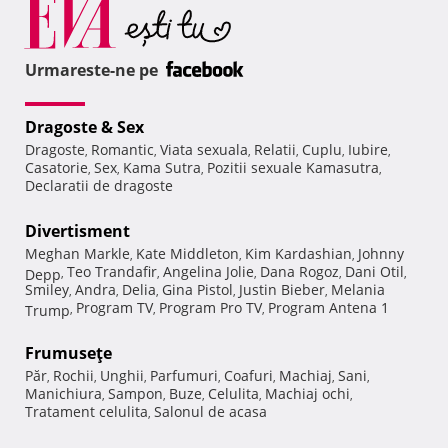
Urmareste-ne pe
Dragoste & Sex
Dragoste
Romantic
Viata sexuala
Relatii
Cuplu
Iubire
,
,
,
,
,
,
Casatorie
Sex
Kama Sutra
Pozitii sexuale Kamasutra
,
,
,
,
Declaratii de dragoste
Divertisment
Meghan Markle
Kate Middleton
Kim Kardashian
Johnny
,
,
,
Teo Trandafir
Angelina Jolie
Dana Rogoz
Dani Otil
Depp
,
,
,
,
,
Smiley
Andra
Delia
Gina Pistol
Justin Bieber
Melania
,
,
,
,
,
Program TV
Program Pro TV
Program Antena 1
Trump
,
,
,
Frumuseţe
Păr
Rochii
Unghii
Parfumuri
Coafuri
Machiaj
Sani
,
,
,
,
,
,
,
Manichiura
Sampon
Buze
Celulita
Machiaj ochi
,
,
,
,
,
Tratament celulita
Salonul de acasa
,