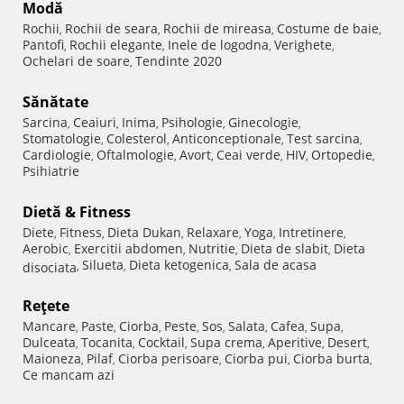
Modă
Rochii
Rochii de seara
Rochii de mireasa
Costume de baie
,
,
,
,
Pantofi
Rochii elegante
Inele de logodna
Verighete
,
,
,
,
Ochelari de soare
Tendinte 2020
,
Sănătate
Sarcina
Ceaiuri
Inima
Psihologie
Ginecologie
,
,
,
,
,
Stomatologie
Colesterol
Anticonceptionale
Test sarcina
,
,
,
,
Cardiologie
Oftalmologie
Avort
Ceai verde
HIV
Ortopedie
,
,
,
,
,
,
Psihiatrie
Dietă & Fitness
Diete
Fitness
Dieta Dukan
Relaxare
Yoga
Intretinere
,
,
,
,
,
,
Aerobic
Exercitii abdomen
Nutritie
Dieta de slabit
Dieta
,
,
,
,
Silueta
Dieta ketogenica
Sala de acasa
disociata
,
,
,
Reţete
Mancare
Paste
Ciorba
Peste
Sos
Salata
Cafea
Supa
,
,
,
,
,
,
,
,
Dulceata
Tocanita
Cocktail
Supa crema
Aperitive
Desert
,
,
,
,
,
,
Maioneza
Pilaf
Ciorba perisoare
Ciorba pui
Ciorba burta
,
,
,
,
,
Ce mancam azi