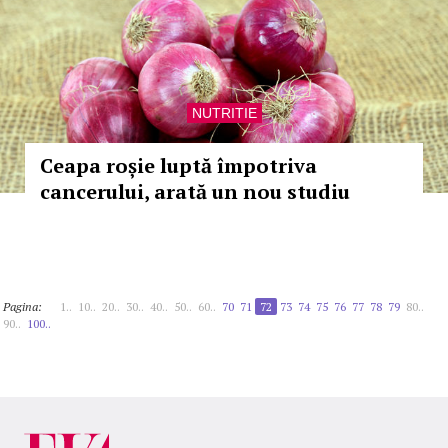
NUTRITIE
Ceapa roșie luptă împotriva
cancerului, arată un nou studiu
Pagina:
1..
10..
20..
30..
40..
50..
60..
70
71
72
73
74
75
76
77
78
79
80..
90..
100..