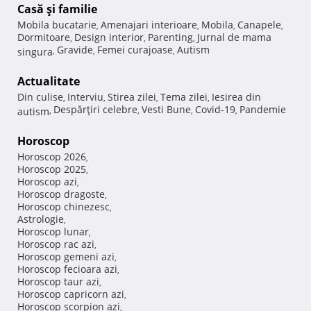
Casă şi familie
Mobila bucatarie
Amenajari interioare
Mobila
Canapele
,
,
,
,
Dormitoare
Design interior
Parenting
Jurnal de mama
,
,
,
Gravide
Femei curajoase
Autism
singura
,
,
,
Actualitate
Din culise
Interviu
Stirea zilei
Tema zilei
Iesirea din
,
,
,
,
Despărţiri celebre
Vesti Bune
Covid-19
Pandemie
autism
,
,
,
,
Horoscop
Horoscop 2026
,
Horoscop 2025
,
Horoscop azi
,
Horoscop dragoste
,
Horoscop chinezesc
,
Astrologie
,
Horoscop lunar
,
Horoscop rac azi
,
Horoscop gemeni azi
,
Horoscop fecioara azi
,
Horoscop taur azi
,
Horoscop capricorn azi
,
Horoscop scorpion azi
,