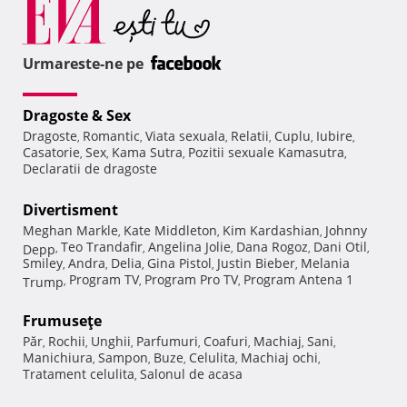
Urmareste-ne pe
Dragoste & Sex
Dragoste
Romantic
Viata sexuala
Relatii
Cuplu
Iubire
,
,
,
,
,
,
Casatorie
Sex
Kama Sutra
Pozitii sexuale Kamasutra
,
,
,
,
Declaratii de dragoste
Divertisment
Meghan Markle
Kate Middleton
Kim Kardashian
Johnny
,
,
,
Teo Trandafir
Angelina Jolie
Dana Rogoz
Dani Otil
Depp
,
,
,
,
,
Smiley
Andra
Delia
Gina Pistol
Justin Bieber
Melania
,
,
,
,
,
Program TV
Program Pro TV
Program Antena 1
Trump
,
,
,
Frumuseţe
Păr
Rochii
Unghii
Parfumuri
Coafuri
Machiaj
Sani
,
,
,
,
,
,
,
Manichiura
Sampon
Buze
Celulita
Machiaj ochi
,
,
,
,
,
Tratament celulita
Salonul de acasa
,