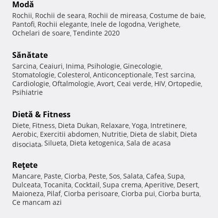
Modă
Rochii
Rochii de seara
Rochii de mireasa
Costume de baie
,
,
,
,
Pantofi
Rochii elegante
Inele de logodna
Verighete
,
,
,
,
Ochelari de soare
Tendinte 2020
,
Sănătate
Sarcina
Ceaiuri
Inima
Psihologie
Ginecologie
,
,
,
,
,
Stomatologie
Colesterol
Anticonceptionale
Test sarcina
,
,
,
,
Cardiologie
Oftalmologie
Avort
Ceai verde
HIV
Ortopedie
,
,
,
,
,
,
Psihiatrie
Dietă & Fitness
Diete
Fitness
Dieta Dukan
Relaxare
Yoga
Intretinere
,
,
,
,
,
,
Aerobic
Exercitii abdomen
Nutritie
Dieta de slabit
Dieta
,
,
,
,
Silueta
Dieta ketogenica
Sala de acasa
disociata
,
,
,
Reţete
Mancare
Paste
Ciorba
Peste
Sos
Salata
Cafea
Supa
,
,
,
,
,
,
,
,
Dulceata
Tocanita
Cocktail
Supa crema
Aperitive
Desert
,
,
,
,
,
,
Maioneza
Pilaf
Ciorba perisoare
Ciorba pui
Ciorba burta
,
,
,
,
,
Ce mancam azi