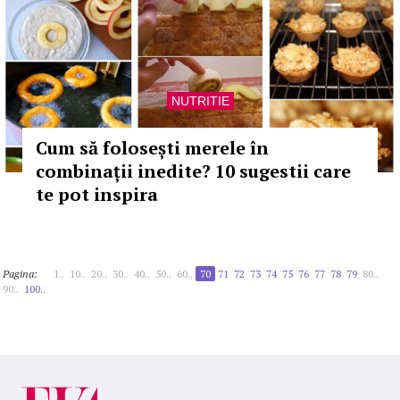
NUTRITIE
Cum să folosești merele în
combinații inedite? 10 sugestii care
te pot inspira
Pagina:
1..
10..
20..
30..
40..
50..
60..
70
71
72
73
74
75
76
77
78
79
80..
90..
100..