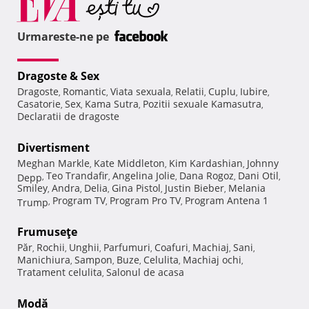
Urmareste-ne pe
Dragoste & Sex
Dragoste
Romantic
Viata sexuala
Relatii
Cuplu
Iubire
,
,
,
,
,
,
Casatorie
Sex
Kama Sutra
Pozitii sexuale Kamasutra
,
,
,
,
Declaratii de dragoste
Divertisment
Meghan Markle
Kate Middleton
Kim Kardashian
Johnny
,
,
,
Teo Trandafir
Angelina Jolie
Dana Rogoz
Dani Otil
Depp
,
,
,
,
,
Smiley
Andra
Delia
Gina Pistol
Justin Bieber
Melania
,
,
,
,
,
Program TV
Program Pro TV
Program Antena 1
Trump
,
,
,
Frumuseţe
Păr
Rochii
Unghii
Parfumuri
Coafuri
Machiaj
Sani
,
,
,
,
,
,
,
Manichiura
Sampon
Buze
Celulita
Machiaj ochi
,
,
,
,
,
Tratament celulita
Salonul de acasa
,
Modă