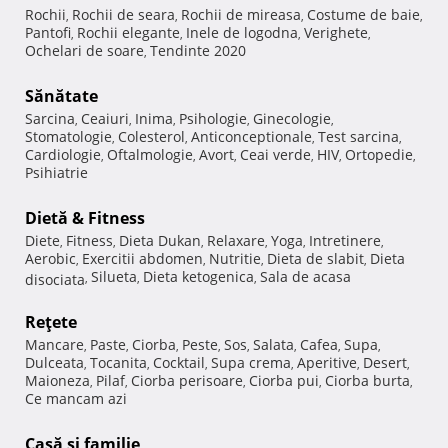
Rochii
Rochii de seara
Rochii de mireasa
Costume de baie
,
,
,
,
Pantofi
Rochii elegante
Inele de logodna
Verighete
,
,
,
,
Ochelari de soare
Tendinte 2020
,
Sănătate
Sarcina
Ceaiuri
Inima
Psihologie
Ginecologie
,
,
,
,
,
Stomatologie
Colesterol
Anticonceptionale
Test sarcina
,
,
,
,
Cardiologie
Oftalmologie
Avort
Ceai verde
HIV
Ortopedie
,
,
,
,
,
,
Psihiatrie
Dietă & Fitness
Diete
Fitness
Dieta Dukan
Relaxare
Yoga
Intretinere
,
,
,
,
,
,
Aerobic
Exercitii abdomen
Nutritie
Dieta de slabit
Dieta
,
,
,
,
Silueta
Dieta ketogenica
Sala de acasa
disociata
,
,
,
Reţete
Mancare
Paste
Ciorba
Peste
Sos
Salata
Cafea
Supa
,
,
,
,
,
,
,
,
Dulceata
Tocanita
Cocktail
Supa crema
Aperitive
Desert
,
,
,
,
,
,
Maioneza
Pilaf
Ciorba perisoare
Ciorba pui
Ciorba burta
,
,
,
,
,
Ce mancam azi
Casă şi familie