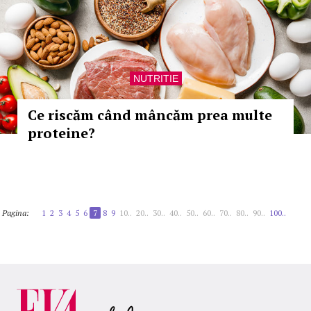
NUTRITIE
Ce riscăm când mâncăm prea multe
proteine?
Pagina:
1
2
3
4
5
6
7
8
9
10..
20..
30..
40..
50..
60..
70..
80..
90..
100..