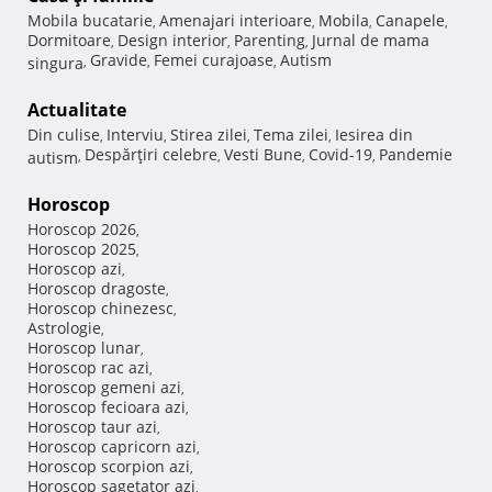
Mobila bucatarie
Amenajari interioare
Mobila
Canapele
,
,
,
,
Dormitoare
Design interior
Parenting
Jurnal de mama
,
,
,
Gravide
Femei curajoase
Autism
singura
,
,
,
Actualitate
Din culise
Interviu
Stirea zilei
Tema zilei
Iesirea din
,
,
,
,
Despărţiri celebre
Vesti Bune
Covid-19
Pandemie
autism
,
,
,
,
Horoscop
Horoscop 2026
,
Horoscop 2025
,
Horoscop azi
,
Horoscop dragoste
,
Horoscop chinezesc
,
Astrologie
,
Horoscop lunar
,
Horoscop rac azi
,
Horoscop gemeni azi
,
Horoscop fecioara azi
,
Horoscop taur azi
,
Horoscop capricorn azi
,
Horoscop scorpion azi
,
Horoscop sagetator azi
,