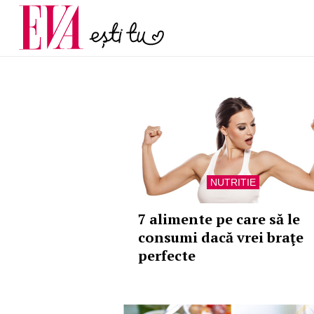
și 60 de ani. De ce te t
Carieră
pe măsură ce înaintez
Actualitate
NUTRITIE
7 alimente pe care să le
consumi dacă vrei braţe
perfecte