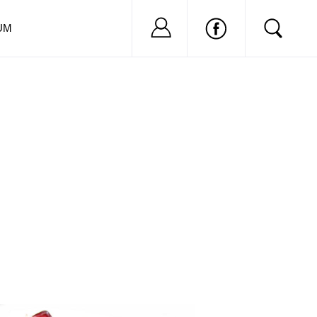
Nu ai cont?
Inregistreaza-
UM