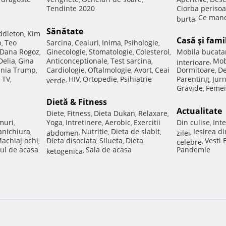
Tendinte 2020
Ciorba perisoa
Ce manc
burta
,
Sănătate
ddleton
Kim
,
Casă şi fami
p
Teo
Sarcina
Ceaiuri
Inima
Psihologie
,
,
,
,
,
Dana Rogoz
Ginecologie
Stomatologie
Colesterol
Mobila bucata
,
,
,
,
Delia
Gina
Anticonceptionale
Test sarcina
Mob
,
,
,
interioare
,
nia Trump
Cardiologie
Oftalmologie
Avort
Ceai
Dormitoare
De
,
,
,
,
,
 TV
HIV
Ortopedie
Psihiatrie
Parenting
Jur
,
verde
,
,
,
,
Gravide
Femei
,
Dietă & Fitness
Actualitate
Diete
Fitness
Dieta Dukan
Relaxare
,
,
,
,
muri
Yoga
Intretinere
Aerobic
Exercitii
Din culise
Inte
,
,
,
,
,
nichiura
Nutritie
Dieta de slabit
Iesirea d
,
abdomen
,
,
,
zilei
,
achiaj ochi
Dieta disociata
Silueta
Dieta
Vesti
,
,
,
celebre
,
ul de acasa
Sala de acasa
Pandemie
ketogenica
,