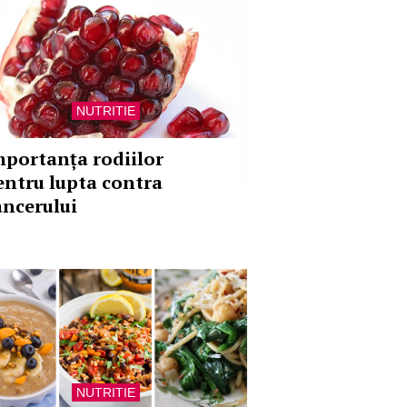
NUTRITIE
mportanța rodiilor
entru lupta contra
ancerului
NUTRITIE