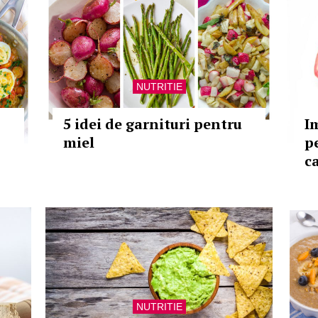
NUTRITIE
5 idei de garnituri pentru
I
miel
p
c
NUTRITIE