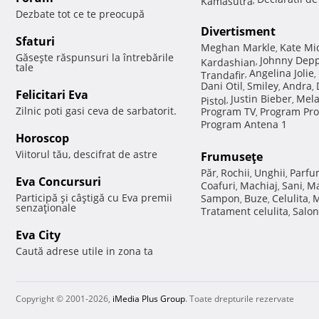
Dezbate tot ce te preocupă
Divertisment
Sfaturi
Meghan Markle
Kate Mi
,
Găseşte răspunsuri la întrebările
Johnny Dep
Kardashian
,
tale
Angelina Jolie
Trandafir
,
,
Dani Otil
Smiley
Andra
,
,
,
Felicitari Eva
Justin Bieber
Mela
Pistol
,
,
Zilnic poti gasi ceva de sarbatorit.
Program TV
Program Pro
,
Program Antena 1
Horoscop
Viitorul tău, descifrat de astre
Frumuseţe
Păr
Rochii
Unghii
Parfu
,
,
,
Eva Concursuri
Coafuri
Machiaj
Sani
Ma
,
,
,
Participă şi câştigă cu Eva premii
Sampon
Buze
Celulita
M
,
,
,
senzaţionale
Tratament celulita
Salon
,
Eva City
Caută adrese utile in zona ta
Copyright © 2001-2026,
iMedia Plus Group
. Toate drepturile rezervate