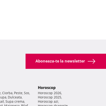
Aboneaza-te la newsletter
Horoscop
e
Ciorba
Peste
Sos
Horoscop 2026
,
,
,
,
,
Supa
Dulceata
Horoscop 2025
,
,
,
ail
Supa crema
Horoscop azi
,
,
,
rt
Maioneza
Pilaf
Horoscop dragoste
,
,
,
,