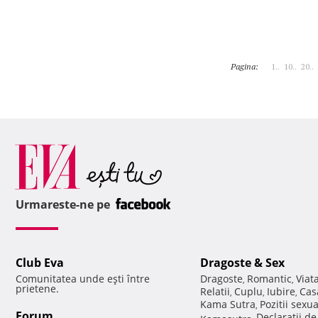
Pagina:
1..
10..
20..
Urmareste-ne pe
Club Eva
Dragoste & Sex
Comunitatea unde eşti între
Dragoste
Romantic
Viat
,
,
prietene.
Relatii
Cuplu
Iubire
Cas
,
,
,
Kama Sutra
Pozitii sexu
,
Forum
Declaratii d
Kamasutra
,