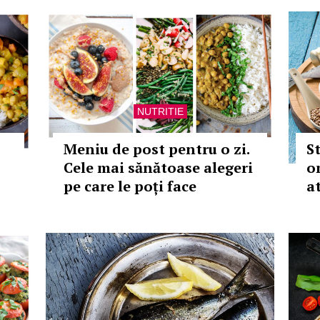
NUTRITIE
Meniu de post pentru o zi.
S
Cele mai sănătoase alegeri
o
pe care le poți face
a