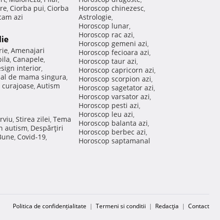
re
Ciorba pui
Ciorba
Horoscop chinezesc
,
,
,
am azi
Astrologie
,
Horoscop lunar
,
Horoscop rac azi
,
lie
Horoscop gemeni azi
,
rie
Amenajari
,
Horoscop fecioara azi
,
ila
Canapele
,
,
Horoscop taur azi
,
sign interior
,
Horoscop capricorn azi
,
nal de mama singura
,
Horoscop scorpion azi
,
 curajoase
Autism
,
Horoscop sagetator azi
,
Horoscop varsator azi
,
Horoscop pesti azi
,
Horoscop leu azi
,
rviu
Stirea zilei
Tema
,
,
Horoscop balanta azi
,
in autism
Despărţiri
,
Horoscop berbec azi
,
 Bune
Covid-19
,
,
Horoscop saptamanal
Politica de confidențialitate
|
Termeni si conditii
|
Redacţia
|
Contact