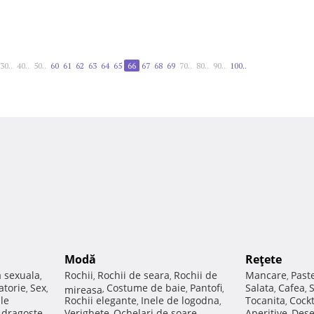
30..
40..
50..
60
61
62
63
64
65
66
67
68
69
70..
80..
90..
100..
Modă
Reţete
a sexuala
Rochii
Rochii de seara
Rochii de
Mancare
Past
,
,
,
,
atorie
Sex
Costume de baie
Pantofi
Salata
Cafea
,
,
mireasa
,
,
,
,
,
ale
Rochii elegante
Inele de logodna
Tocanita
Cockt
,
,
,
e dragoste
Verighete
Ochelari de soare
Aperitive
Dese
,
,
,