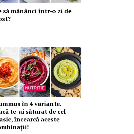
e să mănânci într-o zi de
ost?
NUTRITIE
ummus în 4 variante.
acă te-ai săturat de cel
asic, încearcă aceste
ombinații!