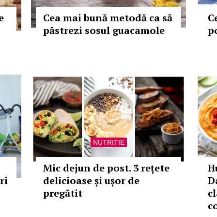
e
Cea mai bună metodă ca să
C
păstrezi sosul guacamole
p
NUTRITIE
Mic dejun de post. 3 rețete
H
ri
delicioase și ușor de
D
pregătit
cl
c