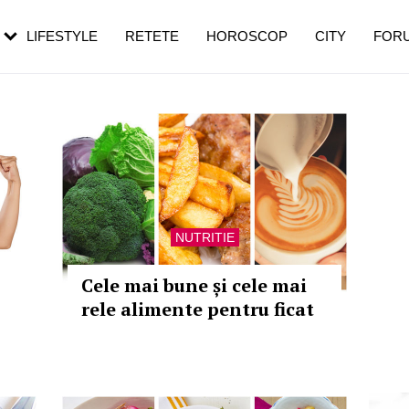
rezești mai des
Cât durează, cum te pregătești și cât
i în vârstă
de dureroasă este investigația
LIFESTYLE
RETETE
HOROSCOP
CITY
FOR
NUTRITIE
Cele mai bune și cele mai
rele alimente pentru ficat