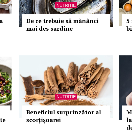
NUTRITIE
a
De ce trebuie să mănânci
5
mai des sardine
b
NUTRITIE
Beneficiul surprinzător al
M
te
scorțișoarei
l
de