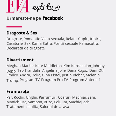
Urmareste-ne pe
Dragoste & Sex
Dragoste
Romantic
Viata sexuala
Relatii
Cuplu
Iubire
,
,
,
,
,
,
Casatorie
Sex
Kama Sutra
Pozitii sexuale Kamasutra
,
,
,
,
Declaratii de dragoste
Divertisment
Meghan Markle
Kate Middleton
Kim Kardashian
Johnny
,
,
,
Teo Trandafir
Angelina Jolie
Dana Rogoz
Dani Otil
Depp
,
,
,
,
,
Smiley
Andra
Delia
Gina Pistol
Justin Bieber
Melania
,
,
,
,
,
Program TV
Program Pro TV
Program Antena 1
Trump
,
,
,
Frumuseţe
Păr
Rochii
Unghii
Parfumuri
Coafuri
Machiaj
Sani
,
,
,
,
,
,
,
Manichiura
Sampon
Buze
Celulita
Machiaj ochi
,
,
,
,
,
Tratament celulita
Salonul de acasa
,