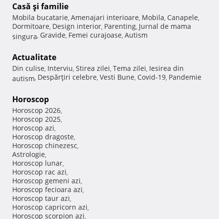
Casă şi familie
Mobila bucatarie
Amenajari interioare
Mobila
Canapele
,
,
,
,
Dormitoare
Design interior
Parenting
Jurnal de mama
,
,
,
Gravide
Femei curajoase
Autism
singura
,
,
,
Actualitate
Din culise
Interviu
Stirea zilei
Tema zilei
Iesirea din
,
,
,
,
Despărţiri celebre
Vesti Bune
Covid-19
Pandemie
autism
,
,
,
,
Horoscop
Horoscop 2026
,
Horoscop 2025
,
Horoscop azi
,
Horoscop dragoste
,
Horoscop chinezesc
,
Astrologie
,
Horoscop lunar
,
Horoscop rac azi
,
Horoscop gemeni azi
,
Horoscop fecioara azi
,
Horoscop taur azi
,
Horoscop capricorn azi
,
Horoscop scorpion azi
,