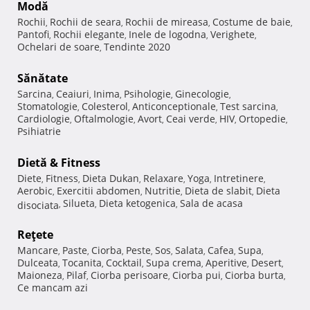
Modă
Rochii
Rochii de seara
Rochii de mireasa
Costume de baie
,
,
,
,
Pantofi
Rochii elegante
Inele de logodna
Verighete
,
,
,
,
Ochelari de soare
Tendinte 2020
,
Sănătate
Sarcina
Ceaiuri
Inima
Psihologie
Ginecologie
,
,
,
,
,
Stomatologie
Colesterol
Anticonceptionale
Test sarcina
,
,
,
,
Cardiologie
Oftalmologie
Avort
Ceai verde
HIV
Ortopedie
,
,
,
,
,
,
Psihiatrie
Dietă & Fitness
Diete
Fitness
Dieta Dukan
Relaxare
Yoga
Intretinere
,
,
,
,
,
,
Aerobic
Exercitii abdomen
Nutritie
Dieta de slabit
Dieta
,
,
,
,
Silueta
Dieta ketogenica
Sala de acasa
disociata
,
,
,
Reţete
Mancare
Paste
Ciorba
Peste
Sos
Salata
Cafea
Supa
,
,
,
,
,
,
,
,
Dulceata
Tocanita
Cocktail
Supa crema
Aperitive
Desert
,
,
,
,
,
,
Maioneza
Pilaf
Ciorba perisoare
Ciorba pui
Ciorba burta
,
,
,
,
,
Ce mancam azi