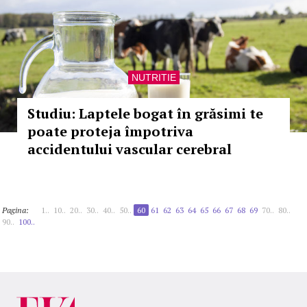
NUTRITIE
Studiu: Laptele bogat în grăsimi te
poate proteja împotriva
accidentului vascular cerebral
Pagina:
1..
10..
20..
30..
40..
50..
60
61
62
63
64
65
66
67
68
69
70..
80..
90..
100..