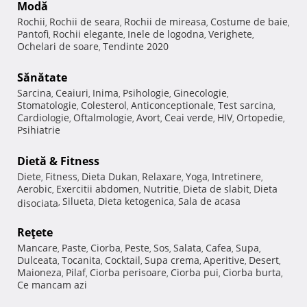
Modă
Rochii
Rochii de seara
Rochii de mireasa
Costume de baie
,
,
,
,
Pantofi
Rochii elegante
Inele de logodna
Verighete
,
,
,
,
Ochelari de soare
Tendinte 2020
,
Sănătate
Sarcina
Ceaiuri
Inima
Psihologie
Ginecologie
,
,
,
,
,
Stomatologie
Colesterol
Anticonceptionale
Test sarcina
,
,
,
,
Cardiologie
Oftalmologie
Avort
Ceai verde
HIV
Ortopedie
,
,
,
,
,
,
Psihiatrie
Dietă & Fitness
Diete
Fitness
Dieta Dukan
Relaxare
Yoga
Intretinere
,
,
,
,
,
,
Aerobic
Exercitii abdomen
Nutritie
Dieta de slabit
Dieta
,
,
,
,
Silueta
Dieta ketogenica
Sala de acasa
disociata
,
,
,
Reţete
Mancare
Paste
Ciorba
Peste
Sos
Salata
Cafea
Supa
,
,
,
,
,
,
,
,
Dulceata
Tocanita
Cocktail
Supa crema
Aperitive
Desert
,
,
,
,
,
,
Maioneza
Pilaf
Ciorba perisoare
Ciorba pui
Ciorba burta
,
,
,
,
,
Ce mancam azi