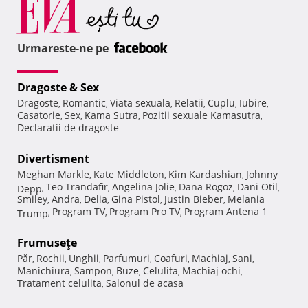
Urmareste-ne pe
Dragoste & Sex
Dragoste
Romantic
Viata sexuala
Relatii
Cuplu
Iubire
,
,
,
,
,
,
Casatorie
Sex
Kama Sutra
Pozitii sexuale Kamasutra
,
,
,
,
Declaratii de dragoste
Divertisment
Meghan Markle
Kate Middleton
Kim Kardashian
Johnny
,
,
,
Teo Trandafir
Angelina Jolie
Dana Rogoz
Dani Otil
Depp
,
,
,
,
,
Smiley
Andra
Delia
Gina Pistol
Justin Bieber
Melania
,
,
,
,
,
Program TV
Program Pro TV
Program Antena 1
Trump
,
,
,
Frumuseţe
Păr
Rochii
Unghii
Parfumuri
Coafuri
Machiaj
Sani
,
,
,
,
,
,
,
Manichiura
Sampon
Buze
Celulita
Machiaj ochi
,
,
,
,
,
Tratament celulita
Salonul de acasa
,