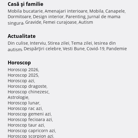
Casă şi familie
Mobila bucatarie
Amenajari interioare
Mobila
Canapele
,
,
,
,
Dormitoare
Design interior
Parenting
Jurnal de mama
,
,
,
Gravide
Femei curajoase
Autism
singura
,
,
,
Actualitate
Din culise
Interviu
Stirea zilei
Tema zilei
Iesirea din
,
,
,
,
Despărţiri celebre
Vesti Bune
Covid-19
Pandemie
autism
,
,
,
,
Horoscop
Horoscop 2026
,
Horoscop 2025
,
Horoscop azi
,
Horoscop dragoste
,
Horoscop chinezesc
,
Astrologie
,
Horoscop lunar
,
Horoscop rac azi
,
Horoscop gemeni azi
,
Horoscop fecioara azi
,
Horoscop taur azi
,
Horoscop capricorn azi
,
Horoscop scorpion azi
,