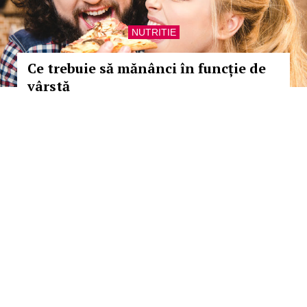
NUTRITIE
Ce trebuie să mănânci în funcție de
vârstă