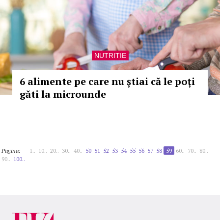
NUTRITIE
6 alimente pe care nu știai că le poți
găti la microunde
Pagina:
1..
10..
20..
30..
40..
50
51
52
53
54
55
56
57
58
59
60..
70..
80..
90..
100..