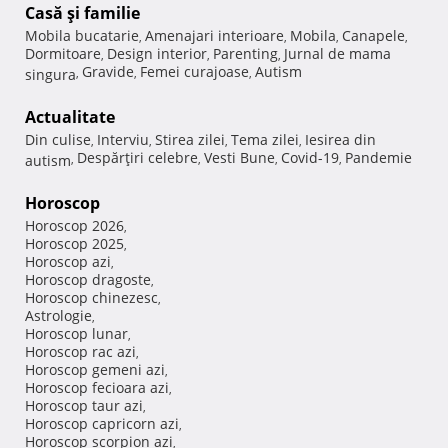
Casă şi familie
Mobila bucatarie
Amenajari interioare
Mobila
Canapele
,
,
,
,
Dormitoare
Design interior
Parenting
Jurnal de mama
,
,
,
Gravide
Femei curajoase
Autism
singura
,
,
,
Actualitate
Din culise
Interviu
Stirea zilei
Tema zilei
Iesirea din
,
,
,
,
Despărţiri celebre
Vesti Bune
Covid-19
Pandemie
autism
,
,
,
,
Horoscop
Horoscop 2026
,
Horoscop 2025
,
Horoscop azi
,
Horoscop dragoste
,
Horoscop chinezesc
,
Astrologie
,
Horoscop lunar
,
Horoscop rac azi
,
Horoscop gemeni azi
,
Horoscop fecioara azi
,
Horoscop taur azi
,
Horoscop capricorn azi
,
Horoscop scorpion azi
,