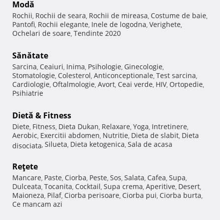
Modă
Rochii
Rochii de seara
Rochii de mireasa
Costume de baie
,
,
,
,
Pantofi
Rochii elegante
Inele de logodna
Verighete
,
,
,
,
Ochelari de soare
Tendinte 2020
,
Sănătate
Sarcina
Ceaiuri
Inima
Psihologie
Ginecologie
,
,
,
,
,
Stomatologie
Colesterol
Anticonceptionale
Test sarcina
,
,
,
,
Cardiologie
Oftalmologie
Avort
Ceai verde
HIV
Ortopedie
,
,
,
,
,
,
Psihiatrie
Dietă & Fitness
Diete
Fitness
Dieta Dukan
Relaxare
Yoga
Intretinere
,
,
,
,
,
,
Aerobic
Exercitii abdomen
Nutritie
Dieta de slabit
Dieta
,
,
,
,
Silueta
Dieta ketogenica
Sala de acasa
disociata
,
,
,
Reţete
Mancare
Paste
Ciorba
Peste
Sos
Salata
Cafea
Supa
,
,
,
,
,
,
,
,
Dulceata
Tocanita
Cocktail
Supa crema
Aperitive
Desert
,
,
,
,
,
,
Maioneza
Pilaf
Ciorba perisoare
Ciorba pui
Ciorba burta
,
,
,
,
,
Ce mancam azi