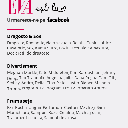
Urmareste-ne pe
Dragoste & Sex
Dragoste
Romantic
Viata sexuala
Relatii
Cuplu
Iubire
,
,
,
,
,
,
Casatorie
Sex
Kama Sutra
Pozitii sexuale Kamasutra
,
,
,
,
Declaratii de dragoste
Divertisment
Meghan Markle
Kate Middleton
Kim Kardashian
Johnny
,
,
,
Teo Trandafir
Angelina Jolie
Dana Rogoz
Dani Otil
Depp
,
,
,
,
,
Smiley
Andra
Delia
Gina Pistol
Justin Bieber
Melania
,
,
,
,
,
Program TV
Program Pro TV
Program Antena 1
Trump
,
,
,
Frumuseţe
Păr
Rochii
Unghii
Parfumuri
Coafuri
Machiaj
Sani
,
,
,
,
,
,
,
Manichiura
Sampon
Buze
Celulita
Machiaj ochi
,
,
,
,
,
Tratament celulita
Salonul de acasa
,