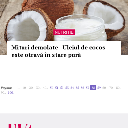
NUTRITIE
Mituri demolate - Uleiul de cocos
este otravă în stare pură
Pagina:
1..
10..
20..
30..
40..
50
51
52
53
54
55
56
57
58
59
60..
70..
80..
90..
100..