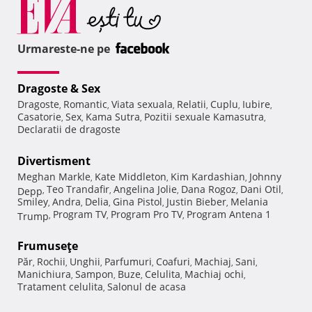
Urmareste-ne pe
Dragoste & Sex
Dragoste
Romantic
Viata sexuala
Relatii
Cuplu
Iubire
,
,
,
,
,
,
Casatorie
Sex
Kama Sutra
Pozitii sexuale Kamasutra
,
,
,
,
Declaratii de dragoste
Divertisment
Meghan Markle
Kate Middleton
Kim Kardashian
Johnny
,
,
,
Teo Trandafir
Angelina Jolie
Dana Rogoz
Dani Otil
Depp
,
,
,
,
,
Smiley
Andra
Delia
Gina Pistol
Justin Bieber
Melania
,
,
,
,
,
Program TV
Program Pro TV
Program Antena 1
Trump
,
,
,
Frumuseţe
Păr
Rochii
Unghii
Parfumuri
Coafuri
Machiaj
Sani
,
,
,
,
,
,
,
Manichiura
Sampon
Buze
Celulita
Machiaj ochi
,
,
,
,
,
Tratament celulita
Salonul de acasa
,