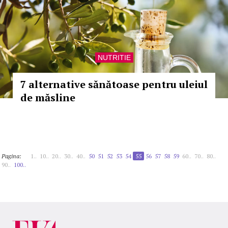
NUTRITIE
7 alternative sănătoase pentru uleiul
de măsline
Pagina:
1..
10..
20..
30..
40..
50
51
52
53
54
55
56
57
58
59
60..
70..
80..
90..
100..