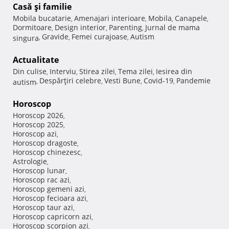
Casă şi familie
Mobila bucatarie
Amenajari interioare
Mobila
Canapele
,
,
,
,
Dormitoare
Design interior
Parenting
Jurnal de mama
,
,
,
Gravide
Femei curajoase
Autism
singura
,
,
,
Actualitate
Din culise
Interviu
Stirea zilei
Tema zilei
Iesirea din
,
,
,
,
Despărţiri celebre
Vesti Bune
Covid-19
Pandemie
autism
,
,
,
,
Horoscop
Horoscop 2026
,
Horoscop 2025
,
Horoscop azi
,
Horoscop dragoste
,
Horoscop chinezesc
,
Astrologie
,
Horoscop lunar
,
Horoscop rac azi
,
Horoscop gemeni azi
,
Horoscop fecioara azi
,
Horoscop taur azi
,
Horoscop capricorn azi
,
Horoscop scorpion azi
,