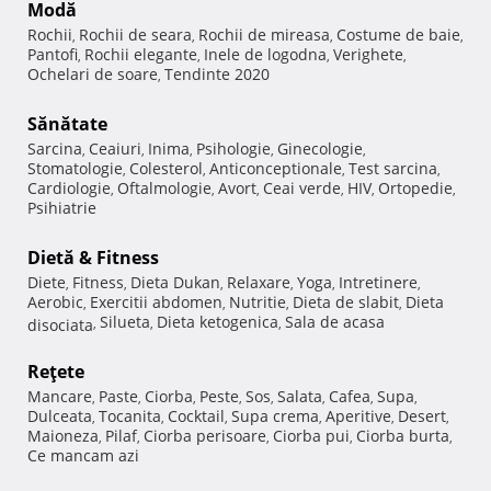
Modă
Rochii
Rochii de seara
Rochii de mireasa
Costume de baie
,
,
,
,
Pantofi
Rochii elegante
Inele de logodna
Verighete
,
,
,
,
Ochelari de soare
Tendinte 2020
,
Sănătate
Sarcina
Ceaiuri
Inima
Psihologie
Ginecologie
,
,
,
,
,
Stomatologie
Colesterol
Anticonceptionale
Test sarcina
,
,
,
,
Cardiologie
Oftalmologie
Avort
Ceai verde
HIV
Ortopedie
,
,
,
,
,
,
Psihiatrie
Dietă & Fitness
Diete
Fitness
Dieta Dukan
Relaxare
Yoga
Intretinere
,
,
,
,
,
,
Aerobic
Exercitii abdomen
Nutritie
Dieta de slabit
Dieta
,
,
,
,
Silueta
Dieta ketogenica
Sala de acasa
disociata
,
,
,
Reţete
Mancare
Paste
Ciorba
Peste
Sos
Salata
Cafea
Supa
,
,
,
,
,
,
,
,
Dulceata
Tocanita
Cocktail
Supa crema
Aperitive
Desert
,
,
,
,
,
,
Maioneza
Pilaf
Ciorba perisoare
Ciorba pui
Ciorba burta
,
,
,
,
,
Ce mancam azi