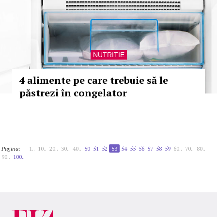
NUTRITIE
4 alimente pe care trebuie să le
păstrezi în congelator
Pagina:
1..
10..
20..
30..
40..
50
51
52
53
54
55
56
57
58
59
60..
70..
80..
90..
100..