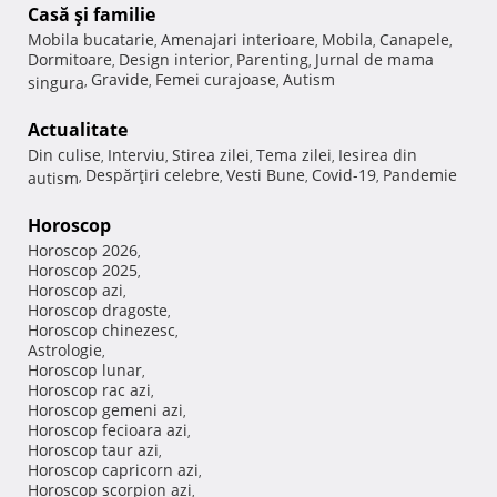
Casă şi familie
Mobila bucatarie
Amenajari interioare
Mobila
Canapele
,
,
,
,
Dormitoare
Design interior
Parenting
Jurnal de mama
,
,
,
Gravide
Femei curajoase
Autism
singura
,
,
,
Actualitate
Din culise
Interviu
Stirea zilei
Tema zilei
Iesirea din
,
,
,
,
Despărţiri celebre
Vesti Bune
Covid-19
Pandemie
autism
,
,
,
,
Horoscop
Horoscop 2026
,
Horoscop 2025
,
Horoscop azi
,
Horoscop dragoste
,
Horoscop chinezesc
,
Astrologie
,
Horoscop lunar
,
Horoscop rac azi
,
Horoscop gemeni azi
,
Horoscop fecioara azi
,
Horoscop taur azi
,
Horoscop capricorn azi
,
Horoscop scorpion azi
,