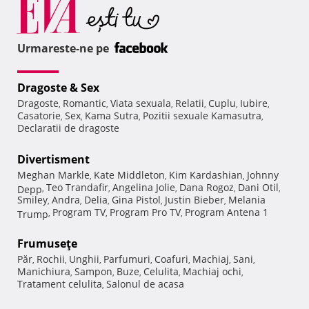
Urmareste-ne pe
Dragoste & Sex
Dragoste
Romantic
Viata sexuala
Relatii
Cuplu
Iubire
,
,
,
,
,
,
Casatorie
Sex
Kama Sutra
Pozitii sexuale Kamasutra
,
,
,
,
Declaratii de dragoste
Divertisment
Meghan Markle
Kate Middleton
Kim Kardashian
Johnny
,
,
,
Teo Trandafir
Angelina Jolie
Dana Rogoz
Dani Otil
Depp
,
,
,
,
,
Smiley
Andra
Delia
Gina Pistol
Justin Bieber
Melania
,
,
,
,
,
Program TV
Program Pro TV
Program Antena 1
Trump
,
,
,
Frumuseţe
Păr
Rochii
Unghii
Parfumuri
Coafuri
Machiaj
Sani
,
,
,
,
,
,
,
Manichiura
Sampon
Buze
Celulita
Machiaj ochi
,
,
,
,
,
Tratament celulita
Salonul de acasa
,