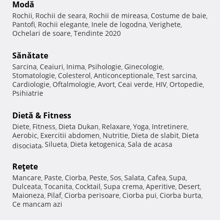
Modă
Rochii
Rochii de seara
Rochii de mireasa
Costume de baie
,
,
,
,
Pantofi
Rochii elegante
Inele de logodna
Verighete
,
,
,
,
Ochelari de soare
Tendinte 2020
,
Sănătate
Sarcina
Ceaiuri
Inima
Psihologie
Ginecologie
,
,
,
,
,
Stomatologie
Colesterol
Anticonceptionale
Test sarcina
,
,
,
,
Cardiologie
Oftalmologie
Avort
Ceai verde
HIV
Ortopedie
,
,
,
,
,
,
Psihiatrie
Dietă & Fitness
Diete
Fitness
Dieta Dukan
Relaxare
Yoga
Intretinere
,
,
,
,
,
,
Aerobic
Exercitii abdomen
Nutritie
Dieta de slabit
Dieta
,
,
,
,
Silueta
Dieta ketogenica
Sala de acasa
disociata
,
,
,
Reţete
Mancare
Paste
Ciorba
Peste
Sos
Salata
Cafea
Supa
,
,
,
,
,
,
,
,
Dulceata
Tocanita
Cocktail
Supa crema
Aperitive
Desert
,
,
,
,
,
,
Maioneza
Pilaf
Ciorba perisoare
Ciorba pui
Ciorba burta
,
,
,
,
,
Ce mancam azi