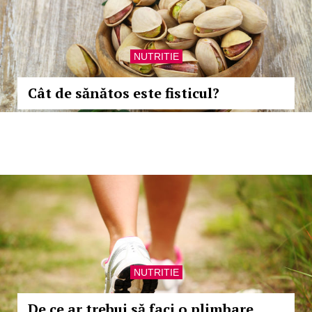
NUTRITIE
Cât de sănătos este fisticul?
NUTRITIE
De ce ar trebui să faci o plimbare