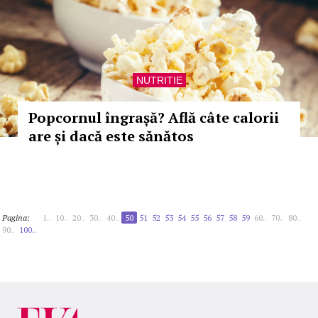
NUTRITIE
Popcornul îngrașă? Află câte calorii
are și dacă este sănătos
Pagina:
1..
10..
20..
30..
40..
50
51
52
53
54
55
56
57
58
59
60..
70..
80..
90..
100..