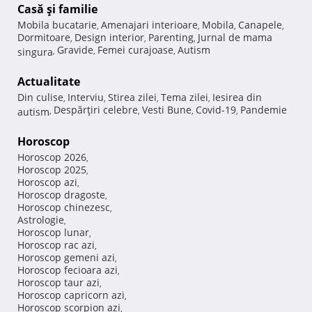
Casă şi familie
Mobila bucatarie
Amenajari interioare
Mobila
Canapele
,
,
,
,
Dormitoare
Design interior
Parenting
Jurnal de mama
,
,
,
Gravide
Femei curajoase
Autism
singura
,
,
,
Actualitate
Din culise
Interviu
Stirea zilei
Tema zilei
Iesirea din
,
,
,
,
Despărţiri celebre
Vesti Bune
Covid-19
Pandemie
autism
,
,
,
,
Horoscop
Horoscop 2026
,
Horoscop 2025
,
Horoscop azi
,
Horoscop dragoste
,
Horoscop chinezesc
,
Astrologie
,
Horoscop lunar
,
Horoscop rac azi
,
Horoscop gemeni azi
,
Horoscop fecioara azi
,
Horoscop taur azi
,
Horoscop capricorn azi
,
Horoscop scorpion azi
,