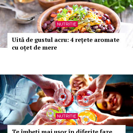
NUTRITIE
Uită de gustul acru: 4 rețete aromate
cu oțet de mere
NUTRITIE
Te îmbeți mai ușor în diferite faze