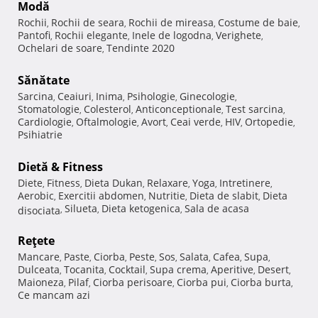
Modă
Rochii
Rochii de seara
Rochii de mireasa
Costume de baie
,
,
,
,
Pantofi
Rochii elegante
Inele de logodna
Verighete
,
,
,
,
Ochelari de soare
Tendinte 2020
,
Sănătate
Sarcina
Ceaiuri
Inima
Psihologie
Ginecologie
,
,
,
,
,
Stomatologie
Colesterol
Anticonceptionale
Test sarcina
,
,
,
,
Cardiologie
Oftalmologie
Avort
Ceai verde
HIV
Ortopedie
,
,
,
,
,
,
Psihiatrie
Dietă & Fitness
Diete
Fitness
Dieta Dukan
Relaxare
Yoga
Intretinere
,
,
,
,
,
,
Aerobic
Exercitii abdomen
Nutritie
Dieta de slabit
Dieta
,
,
,
,
Silueta
Dieta ketogenica
Sala de acasa
disociata
,
,
,
Reţete
Mancare
Paste
Ciorba
Peste
Sos
Salata
Cafea
Supa
,
,
,
,
,
,
,
,
Dulceata
Tocanita
Cocktail
Supa crema
Aperitive
Desert
,
,
,
,
,
,
Maioneza
Pilaf
Ciorba perisoare
Ciorba pui
Ciorba burta
,
,
,
,
,
Ce mancam azi