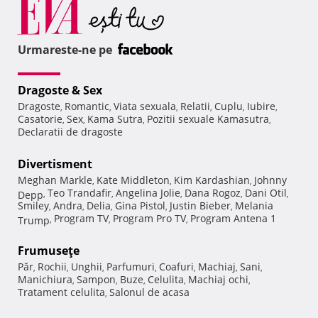
Urmareste-ne pe
Dragoste & Sex
Dragoste
Romantic
Viata sexuala
Relatii
Cuplu
Iubire
,
,
,
,
,
,
Casatorie
Sex
Kama Sutra
Pozitii sexuale Kamasutra
,
,
,
,
Declaratii de dragoste
Divertisment
Meghan Markle
Kate Middleton
Kim Kardashian
Johnny
,
,
,
Teo Trandafir
Angelina Jolie
Dana Rogoz
Dani Otil
Depp
,
,
,
,
,
Smiley
Andra
Delia
Gina Pistol
Justin Bieber
Melania
,
,
,
,
,
Program TV
Program Pro TV
Program Antena 1
Trump
,
,
,
Frumuseţe
Păr
Rochii
Unghii
Parfumuri
Coafuri
Machiaj
Sani
,
,
,
,
,
,
,
Manichiura
Sampon
Buze
Celulita
Machiaj ochi
,
,
,
,
,
Tratament celulita
Salonul de acasa
,