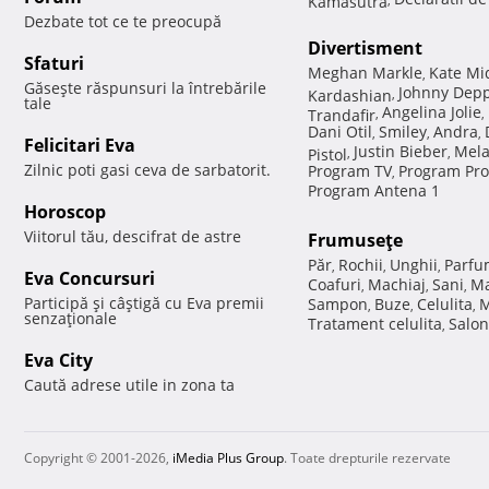
Dezbate tot ce te preocupă
Divertisment
Sfaturi
Meghan Markle
Kate Mi
,
Găseşte răspunsuri la întrebările
Johnny Dep
Kardashian
,
tale
Angelina Jolie
Trandafir
,
,
Dani Otil
Smiley
Andra
,
,
,
Felicitari Eva
Justin Bieber
Mela
Pistol
,
,
Zilnic poti gasi ceva de sarbatorit.
Program TV
Program Pro
,
Program Antena 1
Horoscop
Viitorul tău, descifrat de astre
Frumuseţe
Păr
Rochii
Unghii
Parfu
,
,
,
Eva Concursuri
Coafuri
Machiaj
Sani
Ma
,
,
,
Participă şi câştigă cu Eva premii
Sampon
Buze
Celulita
M
,
,
,
senzaţionale
Tratament celulita
Salon
,
Eva City
Caută adrese utile in zona ta
Copyright © 2001-2026,
iMedia Plus Group
. Toate drepturile rezervate