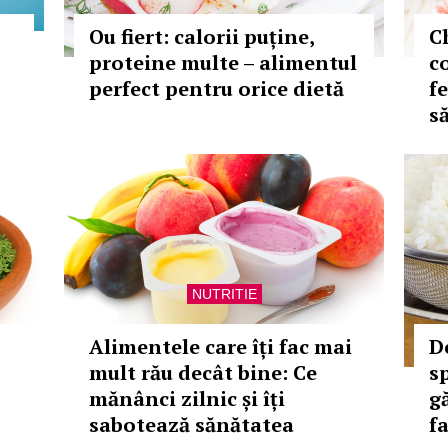
Ou fiert: calorii puține,
Ch
proteine multe – alimentul
c
perfect pentru orice dietă
f
s
NUTRITIE
Alimentele care îți fac mai
D
mult rău decât bine: Ce
sp
mănânci zilnic și îți
gă
sabotează sănătatea
fa