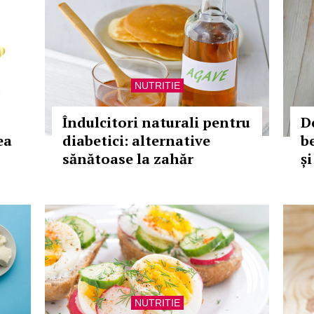
NUTRITIE
Îndulcitori naturali pentru
D
ea
diabetici: alternative
b
sănătoase la zahăr
ș
NUTRITIE