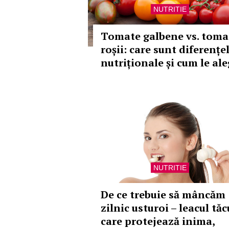
NUTRITIE
Tomate galbene vs. toma
roșii: care sunt diferențe
nutriționale și cum le ale
NUTRITIE
De ce trebuie să mâncăm
zilnic usturoi – leacul tăc
care protejează inima,