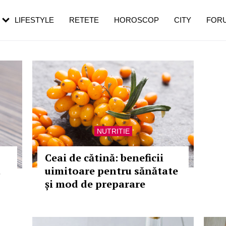
rezești mai des
Cât durează, cum te pregătești și cât
i în vârstă
de dureroasă este investigația
LIFESTYLE
RETETE
HOROSCOP
CITY
FOR
NUTRITIE
Ceai de cătină: beneficii
u
uimitoare pentru sănătate
și mod de preparare