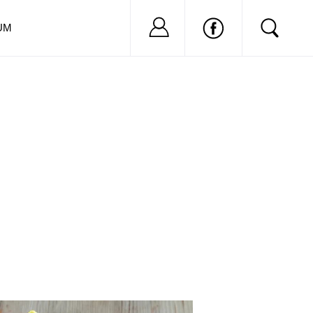
Nu ai cont?
Inregistreaza-
UM