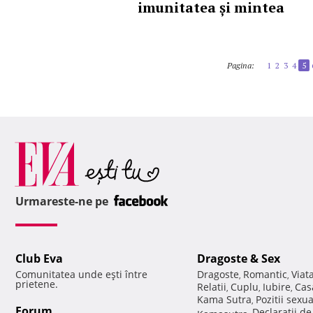
imunitatea și mintea
Pagina:
1
2
3
4
5
Urmareste-ne pe
Club Eva
Dragoste & Sex
Comunitatea unde eşti între
Dragoste
Romantic
Viat
,
,
prietene.
Relatii
Cuplu
Iubire
Cas
,
,
,
Kama Sutra
Pozitii sexu
,
Forum
Declaratii d
Kamasutra
,