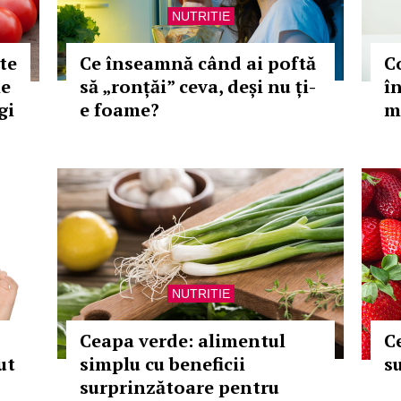
NUTRITIE
te
Ce înseamnă când ai poftă
Co
le
să „ronțăi” ceva, deși nu ți-
î
gi
e foame?
m
NUTRITIE
Ceapa verde: alimentul
C
ut
simplu cu beneficii
s
surprinzătoare pentru