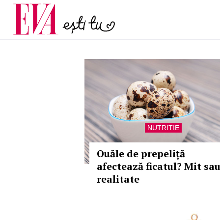
și 60 de ani. De ce te t
Carieră
pe măsură ce înaintez
Actualitate
NUTRITIE
Ouăle de prepeliță
afectează ficatul? Mit sa
realitate