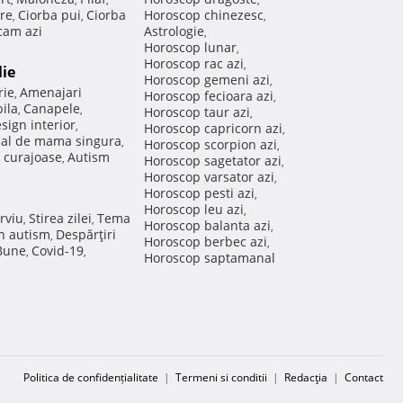
re
Ciorba pui
Ciorba
Horoscop chinezesc
,
,
,
am azi
Astrologie
,
Horoscop lunar
,
Horoscop rac azi
,
lie
Horoscop gemeni azi
,
rie
Amenajari
,
Horoscop fecioara azi
,
ila
Canapele
,
,
Horoscop taur azi
,
sign interior
,
Horoscop capricorn azi
,
nal de mama singura
,
Horoscop scorpion azi
,
 curajoase
Autism
,
Horoscop sagetator azi
,
Horoscop varsator azi
,
Horoscop pesti azi
,
Horoscop leu azi
,
rviu
Stirea zilei
Tema
,
,
Horoscop balanta azi
,
in autism
Despărţiri
,
Horoscop berbec azi
,
 Bune
Covid-19
,
,
Horoscop saptamanal
Politica de confidențialitate
|
Termeni si conditii
|
Redacţia
|
Contact