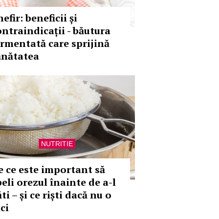
efir: beneficii și
ontraindicații - băutura
ermentată care sprijină
ănătatea
NUTRITIE
e ce este important să
eli orezul înainte de a-l
ti – și ce riști dacă nu o
ci