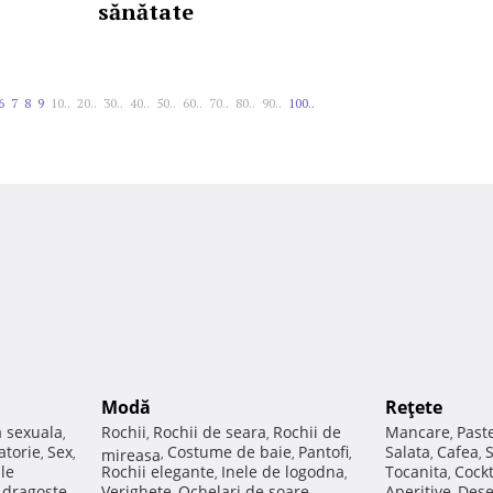
sănătate
6
7
8
9
10..
20..
30..
40..
50..
60..
70..
80..
90..
100..
Modă
Reţete
a sexuala
Rochii
Rochii de seara
Rochii de
Mancare
Past
,
,
,
,
atorie
Sex
Costume de baie
Pantofi
Salata
Cafea
,
,
mireasa
,
,
,
,
,
ale
Rochii elegante
Inele de logodna
Tocanita
Cockt
,
,
,
e dragoste
Verighete
Ochelari de soare
Aperitive
Dese
,
,
,