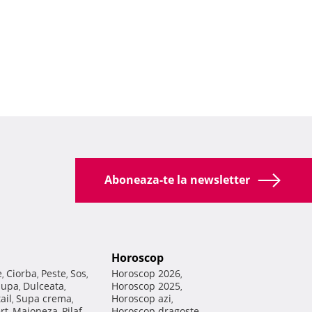
Aboneaza-te la newsletter
Horoscop
e
Ciorba
Peste
Sos
Horoscop 2026
,
,
,
,
,
Supa
Dulceata
Horoscop 2025
,
,
,
ail
Supa crema
Horoscop azi
,
,
,
rt
Maioneza
Pilaf
Horoscop dragoste
,
,
,
,