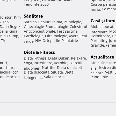
Tendinte 2020
Ciorba perisoa
Ce manc
burta
,
Sănătate
ddleton
Kim
,
Casă şi fami
p
Teo
Sarcina
Ceaiuri
Inima
Psihologie
,
,
,
,
,
Dana Rogoz
Ginecologie
Stomatologie
Colesterol
Mobila bucata
,
,
,
,
Delia
Gina
Anticonceptionale
Test sarcina
Mob
,
,
,
interioare
,
nia Trump
Cardiologie
Oftalmologie
Avort
Ceai
Dormitoare
De
,
,
,
,
,
 TV
HIV
Ortopedie
Psihiatrie
Parenting
Jur
,
verde
,
,
,
,
Gravide
Femei
,
Dietă & Fitness
Actualitate
Diete
Fitness
Dieta Dukan
Relaxare
,
,
,
,
muri
Yoga
Intretinere
Aerobic
Exercitii
Din culise
Inte
,
,
,
,
,
nichiura
Nutritie
Dieta de slabit
Iesirea d
,
abdomen
,
,
,
zilei
,
achiaj ochi
Dieta disociata
Silueta
Dieta
Vesti
,
,
,
celebre
,
ul de acasa
Sala de acasa
Pandemie
ketogenica
,