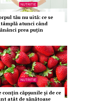
NUTRITIE
rpul tău nu uită: ce se
ntâmplă atunci când
ănânci prea puțin
NUTRITIE
e conțin căpșunile și de ce
unt atât de sănătoase