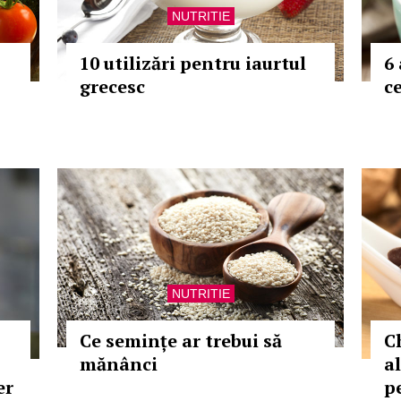
NUTRITIE
10 utilizări pentru iaurtul
6
grecesc
ce
NUTRITIE
Ce semințe ar trebui să
C
mănânci
a
er
p