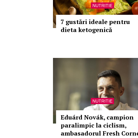
NUTRITIE
7 gustări ideale pentru
dieta ketogenică
NUTRITIE
Eduárd Novák, campion
paralimpic la ciclism,
ambasadorul Fresh Corn