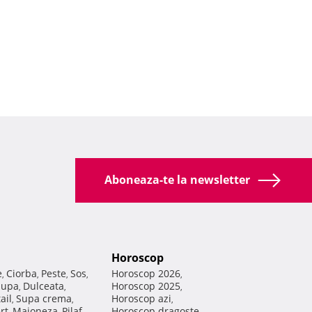
Aboneaza-te la newsletter
Horoscop
e
Ciorba
Peste
Sos
Horoscop 2026
,
,
,
,
,
Supa
Dulceata
Horoscop 2025
,
,
,
ail
Supa crema
Horoscop azi
,
,
,
rt
Maioneza
Pilaf
Horoscop dragoste
,
,
,
,