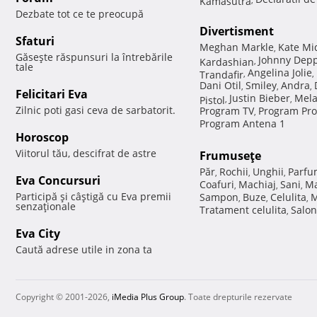
Dezbate tot ce te preocupă
Divertisment
Sfaturi
Meghan Markle
Kate Mi
,
Găseşte răspunsuri la întrebările
Johnny Dep
Kardashian
,
tale
Angelina Jolie
Trandafir
,
,
Dani Otil
Smiley
Andra
,
,
,
Felicitari Eva
Justin Bieber
Mela
Pistol
,
,
Zilnic poti gasi ceva de sarbatorit.
Program TV
Program Pro
,
Program Antena 1
Horoscop
Viitorul tău, descifrat de astre
Frumuseţe
Păr
Rochii
Unghii
Parfu
,
,
,
Eva Concursuri
Coafuri
Machiaj
Sani
Ma
,
,
,
Participă şi câştigă cu Eva premii
Sampon
Buze
Celulita
M
,
,
,
senzaţionale
Tratament celulita
Salon
,
Eva City
Caută adrese utile in zona ta
Copyright © 2001-2026,
iMedia Plus Group
. Toate drepturile rezervate