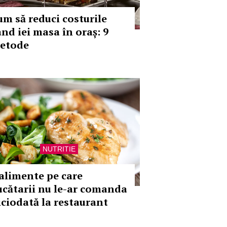
um să reduci costurile
ând iei masa în oraș: 9
etode
NUTRITIE
 alimente pe care
ucătarii nu le-ar comanda
iciodată la restaurant