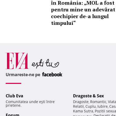
în România: „MOL a fost
pentru mine un adevărat
coechipier de-a lungul
timpului“
Pagina:
1..
10..
20..
Urmareste-ne pe
Club Eva
Dragoste & Sex
Comunitatea unde eşti între
Dragoste
Romantic
Viat
,
,
prietene.
Relatii
Cuplu
Iubire
Cas
,
,
,
Kama Sutra
Pozitii sexu
,
Forum
Declaratii d
Kamasutra
,