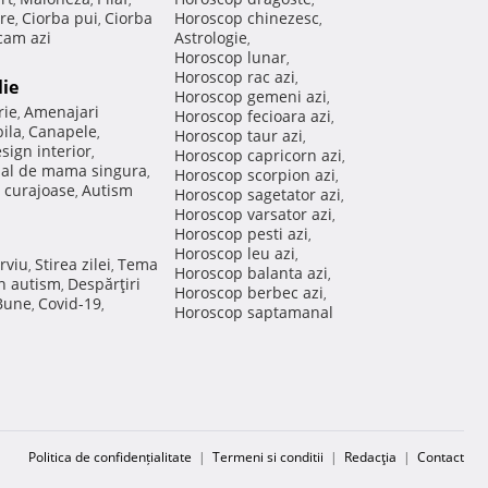
re
Ciorba pui
Ciorba
Horoscop chinezesc
,
,
,
am azi
Astrologie
,
Horoscop lunar
,
Horoscop rac azi
,
lie
Horoscop gemeni azi
,
rie
Amenajari
,
Horoscop fecioara azi
,
ila
Canapele
,
,
Horoscop taur azi
,
sign interior
,
Horoscop capricorn azi
,
nal de mama singura
,
Horoscop scorpion azi
,
 curajoase
Autism
,
Horoscop sagetator azi
,
Horoscop varsator azi
,
Horoscop pesti azi
,
Horoscop leu azi
,
rviu
Stirea zilei
Tema
,
,
Horoscop balanta azi
,
in autism
Despărţiri
,
Horoscop berbec azi
,
 Bune
Covid-19
,
,
Horoscop saptamanal
Politica de confidențialitate
|
Termeni si conditii
|
Redacţia
|
Contact