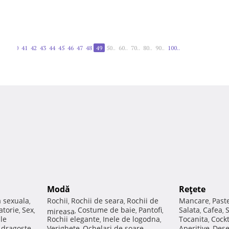
30..
40
41
42
43
44
45
46
47
48
49
50..
60..
70..
80..
90..
100..
Modă
Reţete
a sexuala
Rochii
Rochii de seara
Rochii de
Mancare
Past
,
,
,
,
atorie
Sex
Costume de baie
Pantofi
Salata
Cafea
,
,
mireasa
,
,
,
,
,
ale
Rochii elegante
Inele de logodna
Tocanita
Cockt
,
,
,
e dragoste
Verighete
Ochelari de soare
Aperitive
Dese
,
,
,