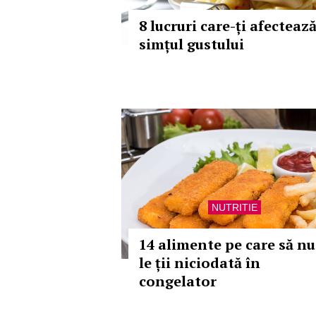
8 lucruri care-ți afecteaz
simțul gustului
NUTRITIE
14 alimente pe care să nu
le ții niciodată în
congelator