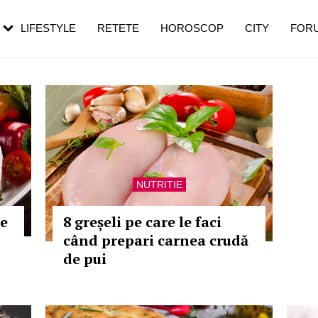
rebui să mergi
și 60 de ani. De ce te trezești mai des
pe măsură ce înaintezi în vârstă
LIFESTYLE
RETETE
HOROSCOP
CITY
FOR
NUTRITIE
le
8 greșeli pe care le faci
când prepari carnea crudă
de pui