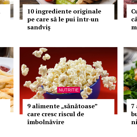
ă
10 ingrediente originale
C
pe care să le pui într-un
c
sandviș
m
NUTRITIE
9 alimente „sănătoase”
7
care cresc riscul de
b
îmbolnăvire
n