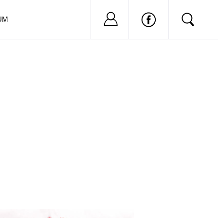
Nu ai cont?
Inregistreaza-
UM