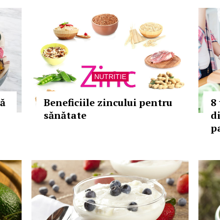
NUTRITIE
ră
Beneficiile zincului pentru
8 
sănătate
d
p