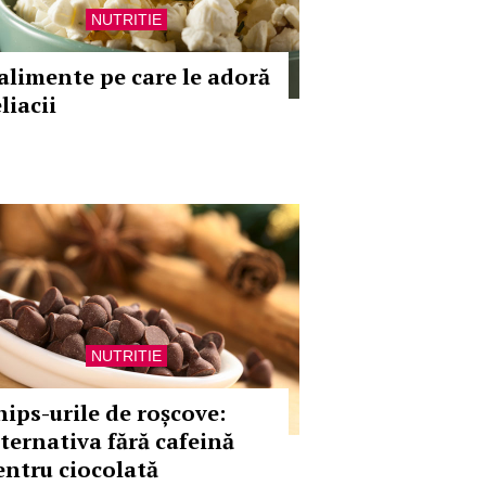
NUTRITIE
 alimente pe care le adoră
liacii
NUTRITIE
hips-urile de roșcove:
lternativa fără cafeină
entru ciocolată