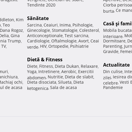
Tendinte 2020
Ciorba perisoa
Ce manc
burta
,
Sănătate
ddleton
Kim
,
Casă şi fami
p
Teo
Sarcina
Ceaiuri
Inima
Psihologie
,
,
,
,
,
Dana Rogoz
Ginecologie
Stomatologie
Colesterol
Mobila bucata
,
,
,
,
Delia
Gina
Anticonceptionale
Test sarcina
Mob
,
,
,
interioare
,
nia Trump
Cardiologie
Oftalmologie
Avort
Ceai
Dormitoare
De
,
,
,
,
,
 TV
HIV
Ortopedie
Psihiatrie
Parenting
Jur
,
verde
,
,
,
,
Gravide
Femei
,
Dietă & Fitness
Actualitate
Diete
Fitness
Dieta Dukan
Relaxare
,
,
,
,
muri
Yoga
Intretinere
Aerobic
Exercitii
Din culise
Inte
,
,
,
,
,
nichiura
Nutritie
Dieta de slabit
Iesirea d
,
abdomen
,
,
,
zilei
,
achiaj ochi
Dieta disociata
Silueta
Dieta
Vesti
,
,
,
celebre
,
ul de acasa
Sala de acasa
Pandemie
ketogenica
,