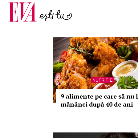
menopauză și când ar t
Carieră
la medic
Actualitate
NUTRITIE
9 alimente pe care să nu 
mănânci după 40 de ani