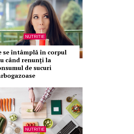
NUTRITIE
e se întâmplă în corpul
ău când renunți la
onsumul de sucuri
arbogazoase
NUTRITIE