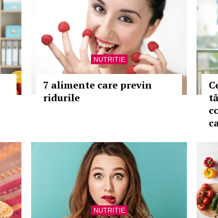
NUTRITIE
i
7 alimente care previn
C
ridurile
t
c
c
NUTRITIE