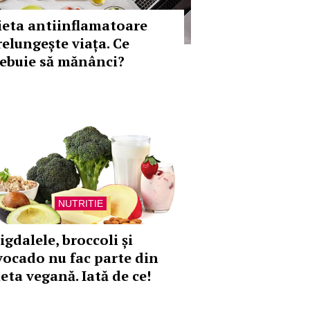
ieta antiinflamatoare
relungește viața. Ce
rebuie să mănânci?
NUTRITIE
igdalele, broccoli și
vocado nu fac parte din
eta vegană. Iată de ce!