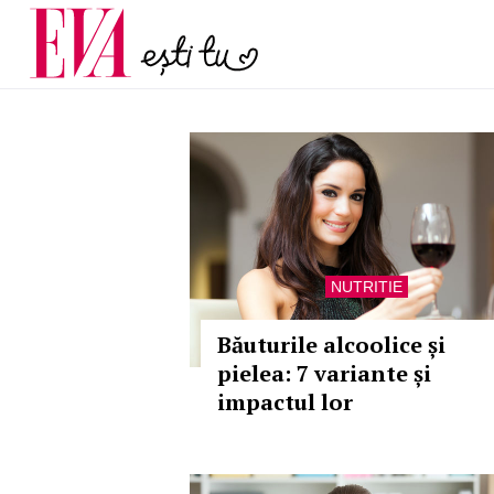
și 60 de ani. De ce te t
Carieră
pe măsură ce înaintez
Actualitate
NUTRITIE
Băuturile alcoolice și
pielea: 7 variante și
impactul lor