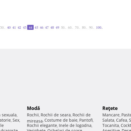
30..
40
41
42
43
44
45
46
47
48
49
50..
60..
70..
80..
90..
100..
Modă
Reţete
a sexuala
Rochii
Rochii de seara
Rochii de
Mancare
Past
,
,
,
,
atorie
Sex
Costume de baie
Pantofi
Salata
Cafea
,
,
mireasa
,
,
,
,
,
ale
Rochii elegante
Inele de logodna
Tocanita
Cockt
,
,
,
e dragoste
Verighete
Ochelari de soare
Aperitive
Dese
,
,
,