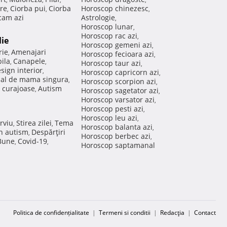
re
Ciorba pui
Ciorba
Horoscop chinezesc
,
,
,
am azi
Astrologie
,
Horoscop lunar
,
Horoscop rac azi
,
lie
Horoscop gemeni azi
,
rie
Amenajari
,
Horoscop fecioara azi
,
ila
Canapele
,
,
Horoscop taur azi
,
sign interior
,
Horoscop capricorn azi
,
nal de mama singura
,
Horoscop scorpion azi
,
 curajoase
Autism
,
Horoscop sagetator azi
,
Horoscop varsator azi
,
Horoscop pesti azi
,
Horoscop leu azi
,
rviu
Stirea zilei
Tema
,
,
Horoscop balanta azi
,
in autism
Despărţiri
,
Horoscop berbec azi
,
 Bune
Covid-19
,
,
Horoscop saptamanal
Politica de confidențialitate
|
Termeni si conditii
|
Redacţia
|
Contact