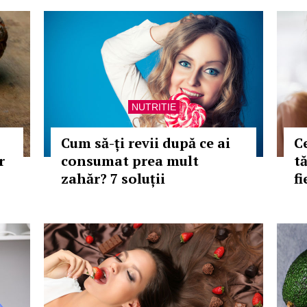
NUTRITIE
Cum să-ți revii după ce ai
C
r
consumat prea mult
t
zahăr? 7 soluții
fi