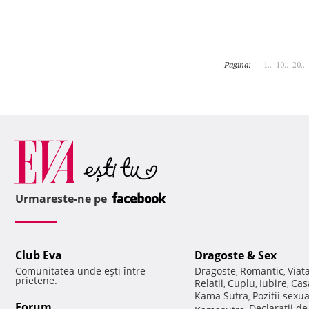
Pagina:
1..
10..
20..
Urmareste-ne pe
Club Eva
Dragoste & Sex
Comunitatea unde eşti între
Dragoste
Romantic
Viat
,
,
prietene.
Relatii
Cuplu
Iubire
Cas
,
,
,
Kama Sutra
Pozitii sexu
,
Forum
Declaratii d
Kamasutra
,