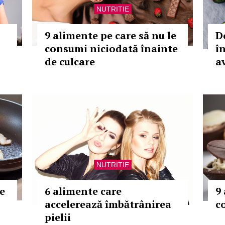
NUTRITIE
9 alimente pe care să nu le
De
consumi niciodată înainte
î
de culcare
a
NUTRITIE
de
6 alimente care
9
accelerează îmbătrânirea
c
pielii