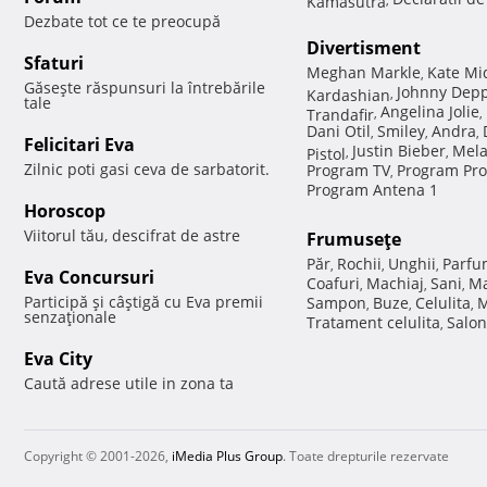
Dezbate tot ce te preocupă
Divertisment
Sfaturi
Meghan Markle
Kate Mi
,
Găseşte răspunsuri la întrebările
Johnny Dep
Kardashian
,
tale
Angelina Jolie
Trandafir
,
,
Dani Otil
Smiley
Andra
,
,
,
Felicitari Eva
Justin Bieber
Mela
Pistol
,
,
Zilnic poti gasi ceva de sarbatorit.
Program TV
Program Pro
,
Program Antena 1
Horoscop
Viitorul tău, descifrat de astre
Frumuseţe
Păr
Rochii
Unghii
Parfu
,
,
,
Eva Concursuri
Coafuri
Machiaj
Sani
Ma
,
,
,
Participă şi câştigă cu Eva premii
Sampon
Buze
Celulita
M
,
,
,
senzaţionale
Tratament celulita
Salon
,
Eva City
Caută adrese utile in zona ta
Copyright © 2001-2026,
iMedia Plus Group
. Toate drepturile rezervate