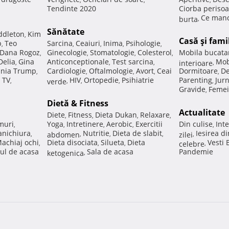
Tendinte 2020
Ciorba perisoa
Ce manc
burta
,
Sănătate
ddleton
Kim
,
Casă şi fami
p
Teo
Sarcina
Ceaiuri
Inima
Psihologie
,
,
,
,
,
Dana Rogoz
Ginecologie
Stomatologie
Colesterol
Mobila bucata
,
,
,
,
Delia
Gina
Anticonceptionale
Test sarcina
Mob
,
,
,
interioare
,
nia Trump
Cardiologie
Oftalmologie
Avort
Ceai
Dormitoare
De
,
,
,
,
,
 TV
HIV
Ortopedie
Psihiatrie
Parenting
Jur
,
verde
,
,
,
,
Gravide
Femei
,
Dietă & Fitness
Actualitate
Diete
Fitness
Dieta Dukan
Relaxare
,
,
,
,
muri
Yoga
Intretinere
Aerobic
Exercitii
Din culise
Inte
,
,
,
,
,
nichiura
Nutritie
Dieta de slabit
Iesirea d
,
abdomen
,
,
,
zilei
,
achiaj ochi
Dieta disociata
Silueta
Dieta
Vesti
,
,
,
celebre
,
ul de acasa
Sala de acasa
Pandemie
ketogenica
,