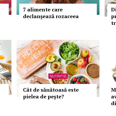
7 alimente care
D
declanșează rozaceea
p
t
NUTRITIE
Cât de sănătoasă este
M
pielea de pește?
a
di