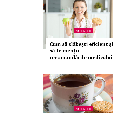
NUTRITIE
Cum să slăbești eficient ș
să te menții:
recomandările medicului
NUTRITIE