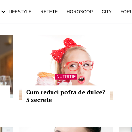
rezești mai des
Cât durează, cum te pregătești și cât
i în vârstă
de dureroasă este investigația
LIFESTYLE
RETETE
HOROSCOP
CITY
FOR
NUTRITIE
Cum reduci pofta de dulce?
5 secrete