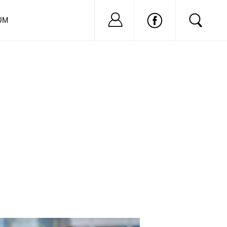
Nu ai cont?
Inregistreaza-
UM