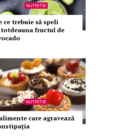
NUTRITIE
 ce trebuie să speli
ntotdeauna fructul de
vocado
NUTRITIE
 alimente care agravează
onstipația