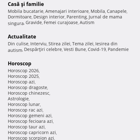
Casă şi familie
Mobila bucatarie
Amenajari interioare
Mobila
Canapele
,
,
,
,
Dormitoare
Design interior
Parenting
Jurnal de mama
,
,
,
Gravide
Femei curajoase
Autism
singura
,
,
,
Actualitate
Din culise
Interviu
Stirea zilei
Tema zilei
Iesirea din
,
,
,
,
Despărţiri celebre
Vesti Bune
Covid-19
Pandemie
autism
,
,
,
,
Horoscop
Horoscop 2026
,
Horoscop 2025
,
Horoscop azi
,
Horoscop dragoste
,
Horoscop chinezesc
,
Astrologie
,
Horoscop lunar
,
Horoscop rac azi
,
Horoscop gemeni azi
,
Horoscop fecioara azi
,
Horoscop taur azi
,
Horoscop capricorn azi
,
Horoscop scorpion azi
,