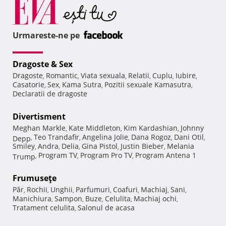
Urmareste-ne pe
Dragoste & Sex
Dragoste
Romantic
Viata sexuala
Relatii
Cuplu
Iubire
,
,
,
,
,
,
Casatorie
Sex
Kama Sutra
Pozitii sexuale Kamasutra
,
,
,
,
Declaratii de dragoste
Divertisment
Meghan Markle
Kate Middleton
Kim Kardashian
Johnny
,
,
,
Teo Trandafir
Angelina Jolie
Dana Rogoz
Dani Otil
Depp
,
,
,
,
,
Smiley
Andra
Delia
Gina Pistol
Justin Bieber
Melania
,
,
,
,
,
Program TV
Program Pro TV
Program Antena 1
Trump
,
,
,
Frumuseţe
Păr
Rochii
Unghii
Parfumuri
Coafuri
Machiaj
Sani
,
,
,
,
,
,
,
Manichiura
Sampon
Buze
Celulita
Machiaj ochi
,
,
,
,
,
Tratament celulita
Salonul de acasa
,