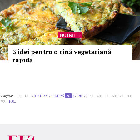
NUTRITIE
3 idei pentru o cină vegetariană
rapidă
Pagina:
1..
10..
20
21
22
23
24
25
26
27
28
29
30..
40..
50..
60..
70..
80..
90..
100..