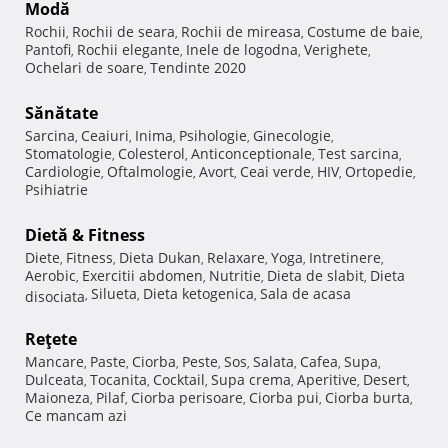
Modă
Rochii
Rochii de seara
Rochii de mireasa
Costume de baie
,
,
,
,
Pantofi
Rochii elegante
Inele de logodna
Verighete
,
,
,
,
Ochelari de soare
Tendinte 2020
,
Sănătate
Sarcina
Ceaiuri
Inima
Psihologie
Ginecologie
,
,
,
,
,
Stomatologie
Colesterol
Anticonceptionale
Test sarcina
,
,
,
,
Cardiologie
Oftalmologie
Avort
Ceai verde
HIV
Ortopedie
,
,
,
,
,
,
Psihiatrie
Dietă & Fitness
Diete
Fitness
Dieta Dukan
Relaxare
Yoga
Intretinere
,
,
,
,
,
,
Aerobic
Exercitii abdomen
Nutritie
Dieta de slabit
Dieta
,
,
,
,
Silueta
Dieta ketogenica
Sala de acasa
disociata
,
,
,
Reţete
Mancare
Paste
Ciorba
Peste
Sos
Salata
Cafea
Supa
,
,
,
,
,
,
,
,
Dulceata
Tocanita
Cocktail
Supa crema
Aperitive
Desert
,
,
,
,
,
,
Maioneza
Pilaf
Ciorba perisoare
Ciorba pui
Ciorba burta
,
,
,
,
,
Ce mancam azi