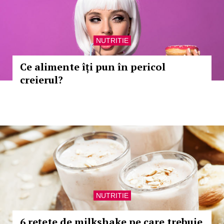
NUTRITIE
Ce alimente îți pun în pericol
creierul?
NUTRITIE
6 rețete de milkshake pe care trebuie