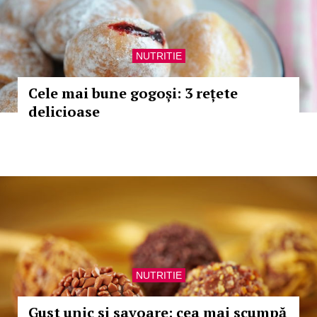
NUTRITIE
Cele mai bune gogoși: 3 rețete
delicioase
NUTRITIE
Gust unic si savoare: cea mai scumpă