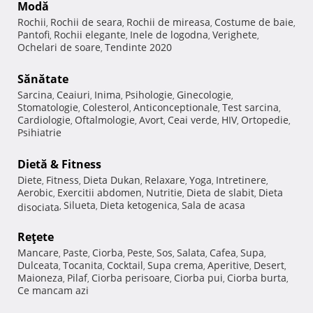
Modă
Rochii
Rochii de seara
Rochii de mireasa
Costume de baie
,
,
,
,
Pantofi
Rochii elegante
Inele de logodna
Verighete
,
,
,
,
Ochelari de soare
Tendinte 2020
,
Sănătate
Sarcina
Ceaiuri
Inima
Psihologie
Ginecologie
,
,
,
,
,
Stomatologie
Colesterol
Anticonceptionale
Test sarcina
,
,
,
,
Cardiologie
Oftalmologie
Avort
Ceai verde
HIV
Ortopedie
,
,
,
,
,
,
Psihiatrie
Dietă & Fitness
Diete
Fitness
Dieta Dukan
Relaxare
Yoga
Intretinere
,
,
,
,
,
,
Aerobic
Exercitii abdomen
Nutritie
Dieta de slabit
Dieta
,
,
,
,
Silueta
Dieta ketogenica
Sala de acasa
disociata
,
,
,
Reţete
Mancare
Paste
Ciorba
Peste
Sos
Salata
Cafea
Supa
,
,
,
,
,
,
,
,
Dulceata
Tocanita
Cocktail
Supa crema
Aperitive
Desert
,
,
,
,
,
,
Maioneza
Pilaf
Ciorba perisoare
Ciorba pui
Ciorba burta
,
,
,
,
,
Ce mancam azi