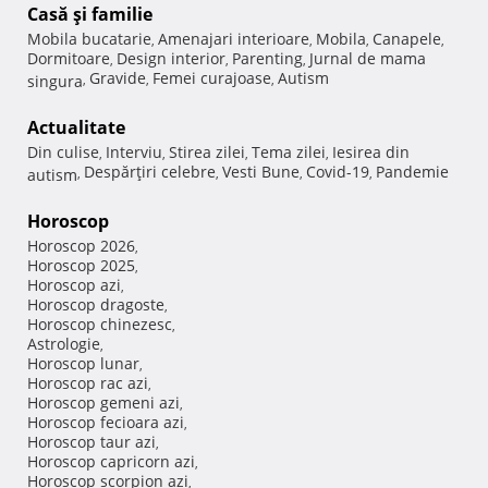
Casă şi familie
Mobila bucatarie
Amenajari interioare
Mobila
Canapele
,
,
,
,
Dormitoare
Design interior
Parenting
Jurnal de mama
,
,
,
Gravide
Femei curajoase
Autism
singura
,
,
,
Actualitate
Din culise
Interviu
Stirea zilei
Tema zilei
Iesirea din
,
,
,
,
Despărţiri celebre
Vesti Bune
Covid-19
Pandemie
autism
,
,
,
,
Horoscop
Horoscop 2026
,
Horoscop 2025
,
Horoscop azi
,
Horoscop dragoste
,
Horoscop chinezesc
,
Astrologie
,
Horoscop lunar
,
Horoscop rac azi
,
Horoscop gemeni azi
,
Horoscop fecioara azi
,
Horoscop taur azi
,
Horoscop capricorn azi
,
Horoscop scorpion azi
,