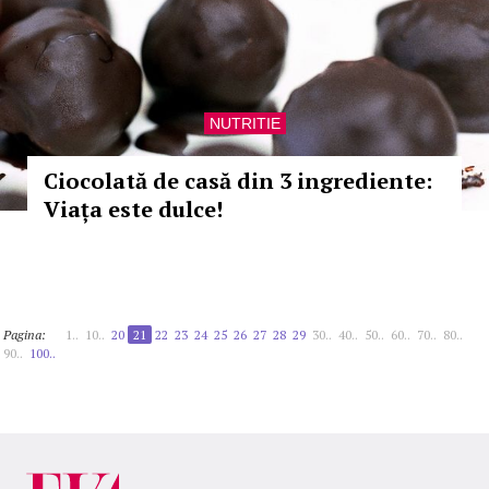
NUTRITIE
Ciocolată de casă din 3 ingrediente:
Viața este dulce!
Pagina:
1..
10..
20
21
22
23
24
25
26
27
28
29
30..
40..
50..
60..
70..
80..
90..
100..