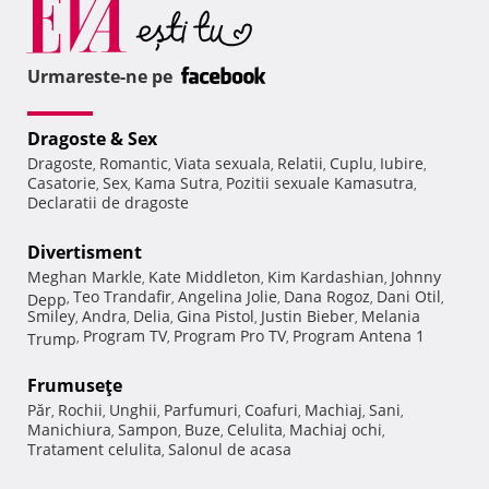
Urmareste-ne pe
Dragoste & Sex
Dragoste
Romantic
Viata sexuala
Relatii
Cuplu
Iubire
,
,
,
,
,
,
Casatorie
Sex
Kama Sutra
Pozitii sexuale Kamasutra
,
,
,
,
Declaratii de dragoste
Divertisment
Meghan Markle
Kate Middleton
Kim Kardashian
Johnny
,
,
,
Teo Trandafir
Angelina Jolie
Dana Rogoz
Dani Otil
Depp
,
,
,
,
,
Smiley
Andra
Delia
Gina Pistol
Justin Bieber
Melania
,
,
,
,
,
Program TV
Program Pro TV
Program Antena 1
Trump
,
,
,
Frumuseţe
Păr
Rochii
Unghii
Parfumuri
Coafuri
Machiaj
Sani
,
,
,
,
,
,
,
Manichiura
Sampon
Buze
Celulita
Machiaj ochi
,
,
,
,
,
Tratament celulita
Salonul de acasa
,