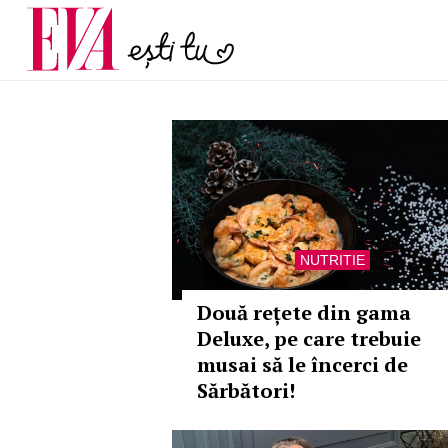
și 60 de ani. De ce te t
Carieră
pe măsură ce înaintez
Actualitate
NUTRITIE
Două rețete din gama
Deluxe, pe care trebuie
musai să le încerci de
Sărbători!