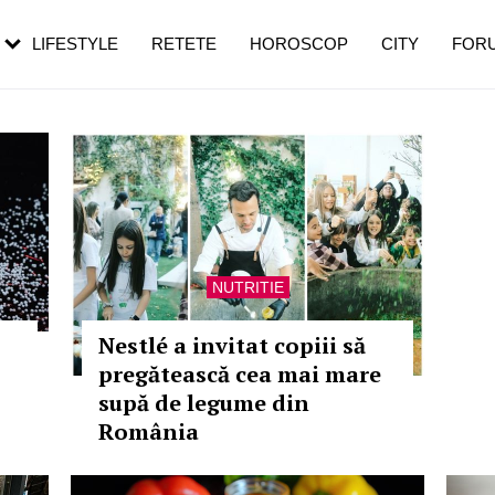
rezești mai des
Cât durează, cum te pregătești și cât
i în vârstă
de dureroasă este investigația
LIFESTYLE
RETETE
HOROSCOP
CITY
FOR
NUTRITIE
Nestlé a invitat copiii să
pregătească cea mai mare
supă de legume din
România