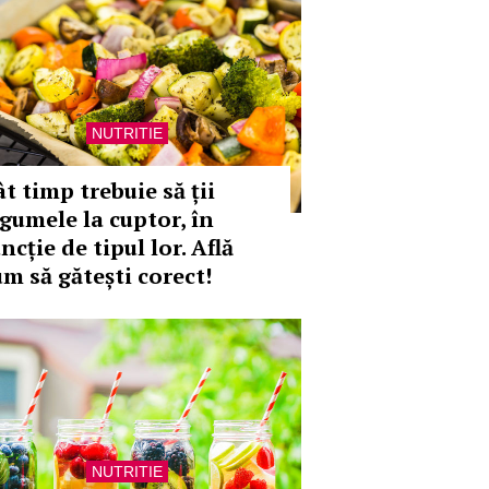
NUTRITIE
t timp trebuie să ții
egumele la cuptor, în
ncție de tipul lor. Află
um să gătești corect!
NUTRITIE