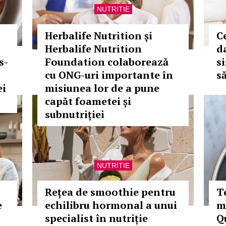
NUTRITIE
Herbalife Nutrition și
C
Herbalife Nutrition
da
s-
Foundation colaborează
s
cu ONG-uri importante în
s
ei
misiunea lor de a pune
capăt foametei și
subnutriției
NUTRITIE
Rețea de smoothie pentru
Te
e
echilibru hormonal a unui
m
specialist în nutriție
Q