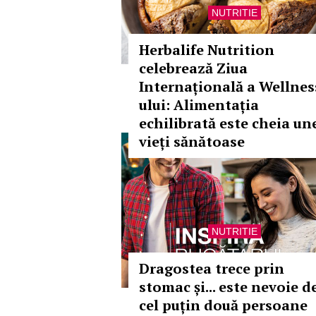
NUTRITIE
Herbalife Nutrition
celebrează Ziua
Internațională a Wellnes
ului: Alimentația
echilibrată este cheia un
vieți sănătoase
NUTRITIE
Dragostea trece prin
stomac și... este nevoie d
cel puțin două persoane