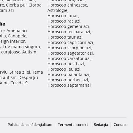
re
Ciorba pui
Ciorba
Horoscop chinezesc
,
,
,
am azi
Astrologie
,
Horoscop lunar
,
Horoscop rac azi
,
lie
Horoscop gemeni azi
,
rie
Amenajari
,
Horoscop fecioara azi
,
ila
Canapele
,
,
Horoscop taur azi
,
sign interior
,
Horoscop capricorn azi
,
nal de mama singura
,
Horoscop scorpion azi
,
 curajoase
Autism
,
Horoscop sagetator azi
,
Horoscop varsator azi
,
Horoscop pesti azi
,
Horoscop leu azi
,
rviu
Stirea zilei
Tema
,
,
Horoscop balanta azi
,
in autism
Despărţiri
,
Horoscop berbec azi
,
 Bune
Covid-19
,
,
Horoscop saptamanal
Politica de confidențialitate
|
Termeni si conditii
|
Redacţia
|
Contact