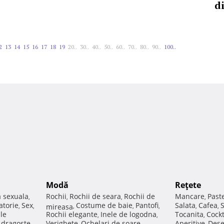
d
2
13
14
15
16
17
18
19
20..
30..
40..
50..
60..
70..
80..
90..
100..
Modă
Reţete
a sexuala
Rochii
Rochii de seara
Rochii de
Mancare
Past
,
,
,
,
atorie
Sex
Costume de baie
Pantofi
Salata
Cafea
,
,
mireasa
,
,
,
,
,
ale
Rochii elegante
Inele de logodna
Tocanita
Cockt
,
,
,
e dragoste
Verighete
Ochelari de soare
Aperitive
Dese
,
,
,