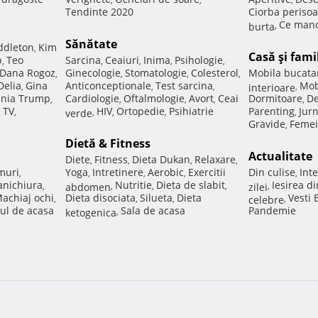
Tendinte 2020
Ciorba perisoa
Ce manc
burta
,
Sănătate
ddleton
Kim
,
Casă şi fami
p
Teo
Sarcina
Ceaiuri
Inima
Psihologie
,
,
,
,
,
Dana Rogoz
Ginecologie
Stomatologie
Colesterol
Mobila bucata
,
,
,
,
Delia
Gina
Anticonceptionale
Test sarcina
Mob
,
,
,
interioare
,
nia Trump
Cardiologie
Oftalmologie
Avort
Ceai
Dormitoare
De
,
,
,
,
,
 TV
HIV
Ortopedie
Psihiatrie
Parenting
Jur
,
verde
,
,
,
,
Gravide
Femei
,
Dietă & Fitness
Actualitate
Diete
Fitness
Dieta Dukan
Relaxare
,
,
,
,
muri
Yoga
Intretinere
Aerobic
Exercitii
Din culise
Inte
,
,
,
,
,
nichiura
Nutritie
Dieta de slabit
Iesirea d
,
abdomen
,
,
,
zilei
,
achiaj ochi
Dieta disociata
Silueta
Dieta
Vesti
,
,
,
celebre
,
ul de acasa
Sala de acasa
Pandemie
ketogenica
,