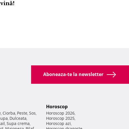
ivină!
Aboneaza-te la newsletter
Horoscop
e
Ciorba
Peste
Sos
Horoscop 2026
,
,
,
,
,
Supa
Dulceata
Horoscop 2025
,
,
,
ail
Supa crema
Horoscop azi
,
,
,
rt
Maioneza
Pilaf
Horoscop dragoste
,
,
,
,