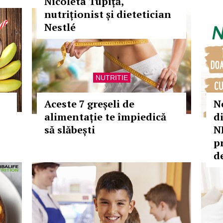
Nicoleta Tupiță,
nutriționist și dietetician
Nestlé
NUTRITIE
Aceste 7 greșeli de
N
alimentație te împiedică
d
să slăbești
N
p
d