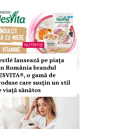
NUTRITIE
estlé lansează pe piața
in România brandul
ESVITA®, o gamă de
roduse care susțin un stil
e viață sănătos