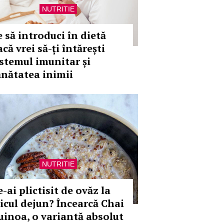
NUTRITIE
e să introduci în dietă
că vrei să-ți întărești
istemul imunitar și
ănătatea inimii
NUTRITIE
-ai plictisit de ovăz la
icul dejun? Încearcă Chai
uinoa, o variantă absolut