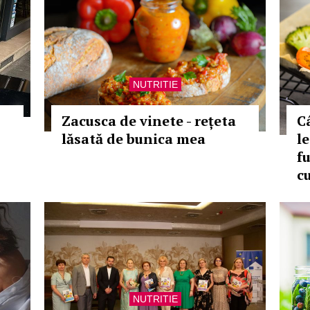
NUTRITIE
Zacusca de vinete - rețeta
Câ
lăsată de bunica mea
l
fu
c
NUTRITIE