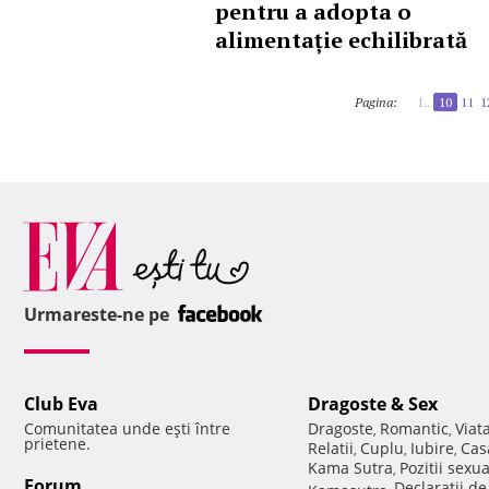
pentru a adopta o
alimentație echilibrată
Pagina:
1..
10
11
1
Urmareste-ne pe
Club Eva
Dragoste & Sex
Comunitatea unde eşti între
Dragoste
Romantic
Viat
,
,
prietene.
Relatii
Cuplu
Iubire
Cas
,
,
,
Kama Sutra
Pozitii sexu
,
Forum
Declaratii d
Kamasutra
,