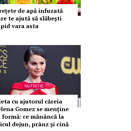
 rețete de apă infuzată
re te ajută să slăbești
apid vara asta
NUTRITIE
ieta cu ajutorul căreia
elena Gomez se menține
n formă: ce mănâncă la
icul dejun, prânz și cină