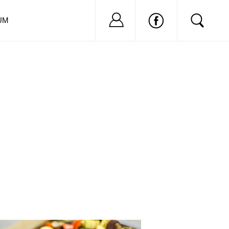
Nu ai cont?
Inregistreaza-
UM