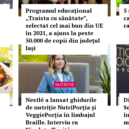
Programul educațional
5
„Traista cu sănătate”,
ca
selectat cel mai bun din UE
r
în 2021, a ajuns la peste
50.000 de copii din județul
Iași
NUTRITIE
Nestlé a lansat ghidurile
D
de nutriție NutriPorția și
S
VeggiePorția în limbajul
î
Braille. Interviu cu
m