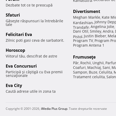
Dezbate tot ce te preocupă
Divertisment
Sfaturi
Meghan Markle
Kate Mi
,
Găseşte răspunsuri la întrebările
Johnny Dep
Kardashian
,
tale
Angelina Jolie
Trandafir
,
,
Dani Otil
Smiley
Andra
,
,
,
Felicitari Eva
Justin Bieber
Mela
Pistol
,
,
Zilnic poti gasi ceva de sarbatorit.
Program TV
Program Pro
,
Program Antena 1
Horoscop
Viitorul tău, descifrat de astre
Frumuseţe
Păr
Rochii
Unghii
Parfu
,
,
,
Eva Concursuri
Coafuri
Machiaj
Sani
Ma
,
,
,
Participă şi câştigă cu Eva premii
Sampon
Buze
Celulita
M
,
,
,
senzaţionale
Tratament celulita
Salon
,
Eva City
Caută adrese utile in zona ta
Copyright © 2001-2026,
iMedia Plus Group
. Toate drepturile rezervate