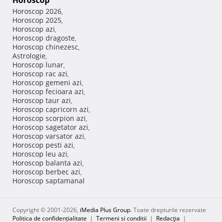
Horoscop
Horoscop 2026
,
Horoscop 2025
,
Horoscop azi
,
Horoscop dragoste
,
Horoscop chinezesc
,
Astrologie
,
Horoscop lunar
,
Horoscop rac azi
,
Horoscop gemeni azi
,
Horoscop fecioara azi
,
Horoscop taur azi
,
Horoscop capricorn azi
,
Horoscop scorpion azi
,
Horoscop sagetator azi
,
Horoscop varsator azi
,
Horoscop pesti azi
,
Horoscop leu azi
,
Horoscop balanta azi
,
Horoscop berbec azi
,
Horoscop saptamanal
Copyright © 2001-2026,
iMedia Plus Group
. Toate drepturile rezervate
Politica de confidențialitate
|
Termeni si conditii
|
Redacţia
|