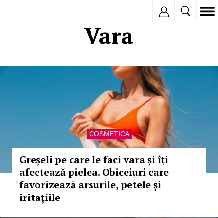
Inregistreaza
Vara
COSMETICA
Greșeli pe care le faci vara și îți
afectează pielea. Obiceiuri care
favorizează arsurile, petele și
iritațiile