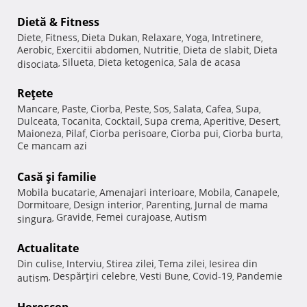
Dietă & Fitness
Diete
Fitness
Dieta Dukan
Relaxare
Yoga
Intretinere
,
,
,
,
,
,
Aerobic
Exercitii abdomen
Nutritie
Dieta de slabit
Dieta
,
,
,
,
Silueta
Dieta ketogenica
Sala de acasa
disociata
,
,
,
Reţete
Mancare
Paste
Ciorba
Peste
Sos
Salata
Cafea
Supa
,
,
,
,
,
,
,
,
Dulceata
Tocanita
Cocktail
Supa crema
Aperitive
Desert
,
,
,
,
,
,
Maioneza
Pilaf
Ciorba perisoare
Ciorba pui
Ciorba burta
,
,
,
,
,
Ce mancam azi
Casă şi familie
Mobila bucatarie
Amenajari interioare
Mobila
Canapele
,
,
,
,
Dormitoare
Design interior
Parenting
Jurnal de mama
,
,
,
Gravide
Femei curajoase
Autism
singura
,
,
,
Actualitate
Din culise
Interviu
Stirea zilei
Tema zilei
Iesirea din
,
,
,
,
Despărţiri celebre
Vesti Bune
Covid-19
Pandemie
autism
,
,
,
,