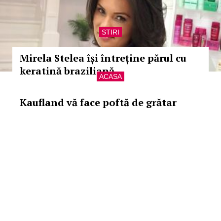
STIRI
Mirela Stelea își întreține părul cu
keratină braziliană
ACASA
Kaufland vă face poftă de grătar