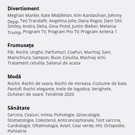
Divertisment
Meghan Markle
Kate Middleton
Kim Kardashian
Johnny
,
,
,
Teo Trandafir
Angelina Jolie
Dana Rogoz
Dani Otil
Depp
,
,
,
,
,
Smiley
Andra
Delia
Gina Pistol
Justin Bieber
Melania
,
,
,
,
,
Program TV
Program Pro TV
Program Antena 1
Trump
,
,
,
Frumuseţe
Păr
Rochii
Unghii
Parfumuri
Coafuri
Machiaj
Sani
,
,
,
,
,
,
,
Manichiura
Sampon
Buze
Celulita
Machiaj ochi
,
,
,
,
,
Tratament celulita
Salonul de acasa
,
Modă
Rochii
Rochii de seara
Rochii de mireasa
Costume de baie
,
,
,
,
Pantofi
Rochii elegante
Inele de logodna
Verighete
,
,
,
,
Ochelari de soare
Tendinte 2020
,
Sănătate
Sarcina
Ceaiuri
Inima
Psihologie
Ginecologie
,
,
,
,
,
Stomatologie
Colesterol
Anticonceptionale
Test sarcina
,
,
,
,
Cardiologie
Oftalmologie
Avort
Ceai verde
HIV
Ortopedie
,
,
,
,
,
,
Psihiatrie