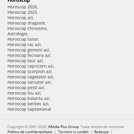
Horoscop
Horoscop 2026
,
Horoscop 2025
,
Horoscop azi
,
Horoscop dragoste
,
Horoscop chinezesc
,
Astrologie
,
Horoscop lunar
,
Horoscop rac azi
,
Horoscop gemeni azi
,
Horoscop fecioara azi
,
Horoscop taur azi
,
Horoscop capricorn azi
,
Horoscop scorpion azi
,
Horoscop sagetator azi
,
Horoscop varsator azi
,
Horoscop pesti azi
,
Horoscop leu azi
,
Horoscop balanta azi
,
Horoscop berbec azi
,
Horoscop saptamanal
Copyright © 2001-2026,
iMedia Plus Group
. Toate drepturile rezervate
Politica de confidențialitate
|
Termeni si conditii
|
Redacţia
|