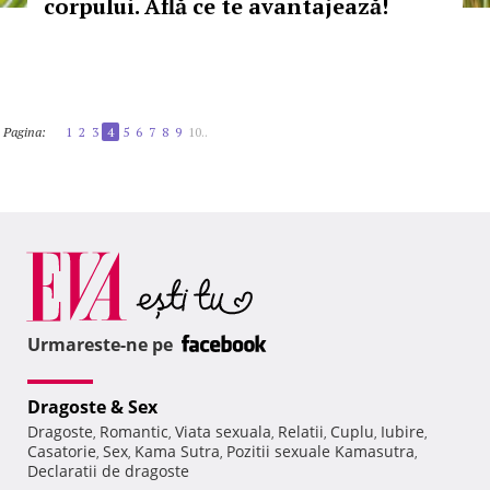
corpului. Află ce te avantajează!
Pagina:
1
2
3
4
5
6
7
8
9
10..
Urmareste-ne pe
Dragoste & Sex
Dragoste
Romantic
Viata sexuala
Relatii
Cuplu
Iubire
,
,
,
,
,
,
Casatorie
Sex
Kama Sutra
Pozitii sexuale Kamasutra
,
,
,
,
Declaratii de dragoste