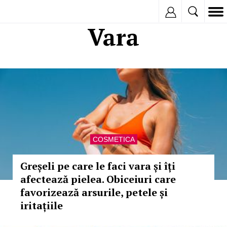
Inregistreaza
Vara
COSMETICA
Greșeli pe care le faci vara și îți
afectează pielea. Obiceiuri care
favorizează arsurile, petele și
iritațiile