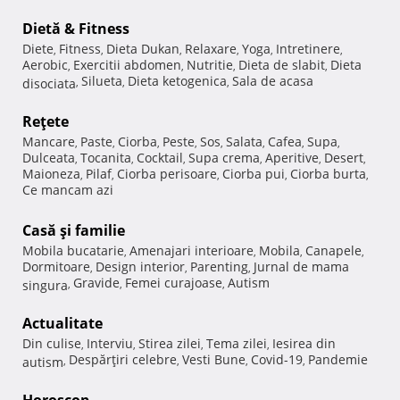
Dietă & Fitness
Diete
Fitness
Dieta Dukan
Relaxare
Yoga
Intretinere
,
,
,
,
,
,
Aerobic
Exercitii abdomen
Nutritie
Dieta de slabit
Dieta
,
,
,
,
Silueta
Dieta ketogenica
Sala de acasa
disociata
,
,
,
Reţete
Mancare
Paste
Ciorba
Peste
Sos
Salata
Cafea
Supa
,
,
,
,
,
,
,
,
Dulceata
Tocanita
Cocktail
Supa crema
Aperitive
Desert
,
,
,
,
,
,
Maioneza
Pilaf
Ciorba perisoare
Ciorba pui
Ciorba burta
,
,
,
,
,
Ce mancam azi
Casă şi familie
Mobila bucatarie
Amenajari interioare
Mobila
Canapele
,
,
,
,
Dormitoare
Design interior
Parenting
Jurnal de mama
,
,
,
Gravide
Femei curajoase
Autism
singura
,
,
,
Actualitate
Din culise
Interviu
Stirea zilei
Tema zilei
Iesirea din
,
,
,
,
Despărţiri celebre
Vesti Bune
Covid-19
Pandemie
autism
,
,
,
,