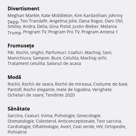
Divertisment
Meghan Markle
Kate Middleton
Kim Kardashian
Johnny
,
,
,
Teo Trandafir
Angelina Jolie
Dana Rogoz
Dani Otil
Depp
,
,
,
,
,
Smiley
Andra
Delia
Gina Pistol
Justin Bieber
Melania
,
,
,
,
,
Program TV
Program Pro TV
Program Antena 1
Trump
,
,
,
Frumuseţe
Păr
Rochii
Unghii
Parfumuri
Coafuri
Machiaj
Sani
,
,
,
,
,
,
,
Manichiura
Sampon
Buze
Celulita
Machiaj ochi
,
,
,
,
,
Tratament celulita
Salonul de acasa
,
Modă
Rochii
Rochii de seara
Rochii de mireasa
Costume de baie
,
,
,
,
Pantofi
Rochii elegante
Inele de logodna
Verighete
,
,
,
,
Ochelari de soare
Tendinte 2020
,
Sănătate
Sarcina
Ceaiuri
Inima
Psihologie
Ginecologie
,
,
,
,
,
Stomatologie
Colesterol
Anticonceptionale
Test sarcina
,
,
,
,
Cardiologie
Oftalmologie
Avort
Ceai verde
HIV
Ortopedie
,
,
,
,
,
,
Psihiatrie