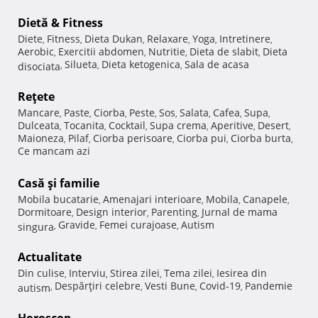
Dietă & Fitness
Diete
Fitness
Dieta Dukan
Relaxare
Yoga
Intretinere
,
,
,
,
,
,
Aerobic
Exercitii abdomen
Nutritie
Dieta de slabit
Dieta
,
,
,
,
Silueta
Dieta ketogenica
Sala de acasa
disociata
,
,
,
Reţete
Mancare
Paste
Ciorba
Peste
Sos
Salata
Cafea
Supa
,
,
,
,
,
,
,
,
Dulceata
Tocanita
Cocktail
Supa crema
Aperitive
Desert
,
,
,
,
,
,
Maioneza
Pilaf
Ciorba perisoare
Ciorba pui
Ciorba burta
,
,
,
,
,
Ce mancam azi
Casă şi familie
Mobila bucatarie
Amenajari interioare
Mobila
Canapele
,
,
,
,
Dormitoare
Design interior
Parenting
Jurnal de mama
,
,
,
Gravide
Femei curajoase
Autism
singura
,
,
,
Actualitate
Din culise
Interviu
Stirea zilei
Tema zilei
Iesirea din
,
,
,
,
Despărţiri celebre
Vesti Bune
Covid-19
Pandemie
autism
,
,
,
,