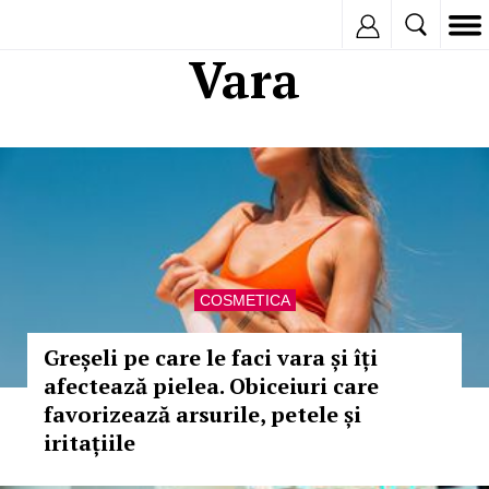
Inregistreaza
Vara
COSMETICA
Greșeli pe care le faci vara și îți
afectează pielea. Obiceiuri care
favorizează arsurile, petele și
iritațiile