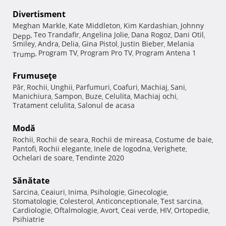
Divertisment
Meghan Markle
Kate Middleton
Kim Kardashian
Johnny
,
,
,
Teo Trandafir
Angelina Jolie
Dana Rogoz
Dani Otil
Depp
,
,
,
,
,
Smiley
Andra
Delia
Gina Pistol
Justin Bieber
Melania
,
,
,
,
,
Program TV
Program Pro TV
Program Antena 1
Trump
,
,
,
Frumuseţe
Păr
Rochii
Unghii
Parfumuri
Coafuri
Machiaj
Sani
,
,
,
,
,
,
,
Manichiura
Sampon
Buze
Celulita
Machiaj ochi
,
,
,
,
,
Tratament celulita
Salonul de acasa
,
Modă
Rochii
Rochii de seara
Rochii de mireasa
Costume de baie
,
,
,
,
Pantofi
Rochii elegante
Inele de logodna
Verighete
,
,
,
,
Ochelari de soare
Tendinte 2020
,
Sănătate
Sarcina
Ceaiuri
Inima
Psihologie
Ginecologie
,
,
,
,
,
Stomatologie
Colesterol
Anticonceptionale
Test sarcina
,
,
,
,
Cardiologie
Oftalmologie
Avort
Ceai verde
HIV
Ortopedie
,
,
,
,
,
,
Psihiatrie