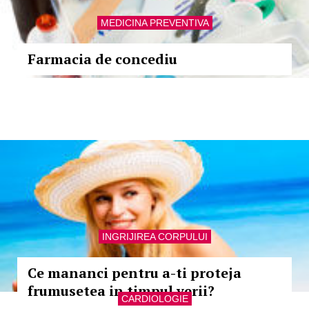
MEDICINA PREVENTIVA
Farmacia de concediu
INGRIJIREA CORPULUI
Ce mananci pentru a-ti proteja
frumusetea in timpul verii?
CARDIOLOGIE