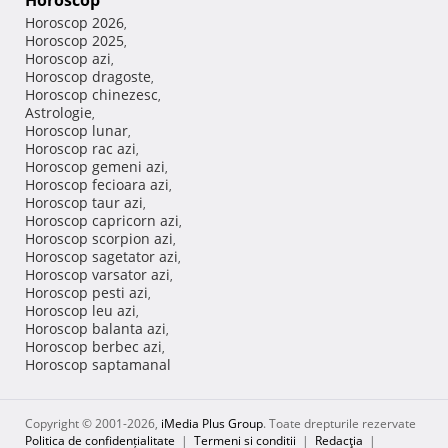
Horoscop
Horoscop 2026
,
Horoscop 2025
,
Horoscop azi
,
Horoscop dragoste
,
Horoscop chinezesc
,
Astrologie
,
Horoscop lunar
,
Horoscop rac azi
,
Horoscop gemeni azi
,
Horoscop fecioara azi
,
Horoscop taur azi
,
Horoscop capricorn azi
,
Horoscop scorpion azi
,
Horoscop sagetator azi
,
Horoscop varsator azi
,
Horoscop pesti azi
,
Horoscop leu azi
,
Horoscop balanta azi
,
Horoscop berbec azi
,
Horoscop saptamanal
Copyright © 2001-2026,
iMedia Plus Group
. Toate drepturile rezervate
Politica de confidențialitate
|
Termeni si conditii
|
Redacţia
|