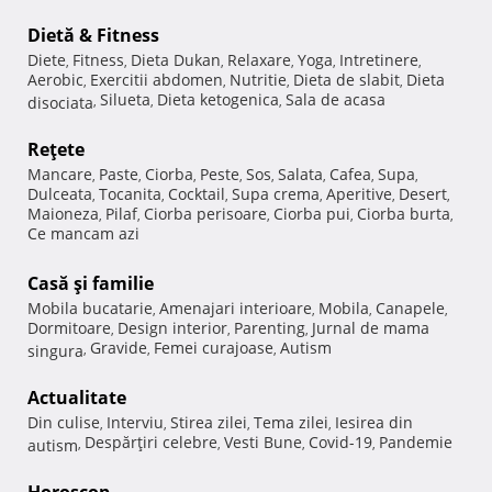
Dietă & Fitness
Diete
Fitness
Dieta Dukan
Relaxare
Yoga
Intretinere
,
,
,
,
,
,
Aerobic
Exercitii abdomen
Nutritie
Dieta de slabit
Dieta
,
,
,
,
Silueta
Dieta ketogenica
Sala de acasa
disociata
,
,
,
Reţete
Mancare
Paste
Ciorba
Peste
Sos
Salata
Cafea
Supa
,
,
,
,
,
,
,
,
Dulceata
Tocanita
Cocktail
Supa crema
Aperitive
Desert
,
,
,
,
,
,
Maioneza
Pilaf
Ciorba perisoare
Ciorba pui
Ciorba burta
,
,
,
,
,
Ce mancam azi
Casă şi familie
Mobila bucatarie
Amenajari interioare
Mobila
Canapele
,
,
,
,
Dormitoare
Design interior
Parenting
Jurnal de mama
,
,
,
Gravide
Femei curajoase
Autism
singura
,
,
,
Actualitate
Din culise
Interviu
Stirea zilei
Tema zilei
Iesirea din
,
,
,
,
Despărţiri celebre
Vesti Bune
Covid-19
Pandemie
autism
,
,
,
,