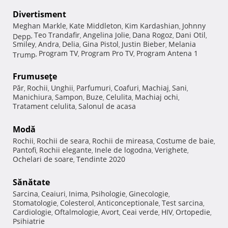
Divertisment
Meghan Markle
Kate Middleton
Kim Kardashian
Johnny
,
,
,
Teo Trandafir
Angelina Jolie
Dana Rogoz
Dani Otil
Depp
,
,
,
,
,
Smiley
Andra
Delia
Gina Pistol
Justin Bieber
Melania
,
,
,
,
,
Program TV
Program Pro TV
Program Antena 1
Trump
,
,
,
Frumuseţe
Păr
Rochii
Unghii
Parfumuri
Coafuri
Machiaj
Sani
,
,
,
,
,
,
,
Manichiura
Sampon
Buze
Celulita
Machiaj ochi
,
,
,
,
,
Tratament celulita
Salonul de acasa
,
Modă
Rochii
Rochii de seara
Rochii de mireasa
Costume de baie
,
,
,
,
Pantofi
Rochii elegante
Inele de logodna
Verighete
,
,
,
,
Ochelari de soare
Tendinte 2020
,
Sănătate
Sarcina
Ceaiuri
Inima
Psihologie
Ginecologie
,
,
,
,
,
Stomatologie
Colesterol
Anticonceptionale
Test sarcina
,
,
,
,
Cardiologie
Oftalmologie
Avort
Ceai verde
HIV
Ortopedie
,
,
,
,
,
,
Psihiatrie