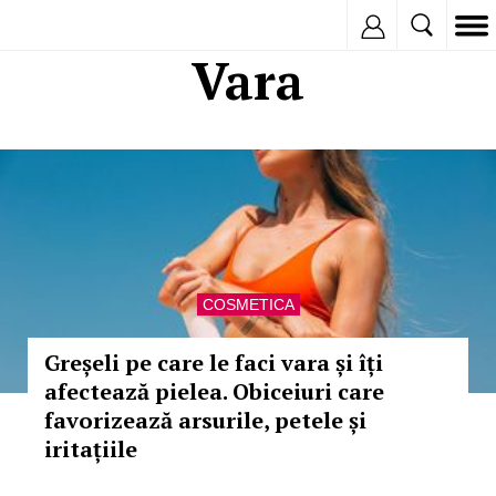
Inregistreaza
Vara
COSMETICA
Greșeli pe care le faci vara și îți
afectează pielea. Obiceiuri care
favorizează arsurile, petele și
iritațiile