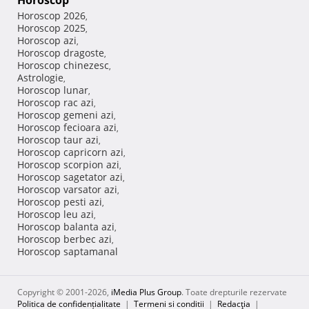
Horoscop
Horoscop 2026
,
Horoscop 2025
,
Horoscop azi
,
Horoscop dragoste
,
Horoscop chinezesc
,
Astrologie
,
Horoscop lunar
,
Horoscop rac azi
,
Horoscop gemeni azi
,
Horoscop fecioara azi
,
Horoscop taur azi
,
Horoscop capricorn azi
,
Horoscop scorpion azi
,
Horoscop sagetator azi
,
Horoscop varsator azi
,
Horoscop pesti azi
,
Horoscop leu azi
,
Horoscop balanta azi
,
Horoscop berbec azi
,
Horoscop saptamanal
Copyright © 2001-2026,
iMedia Plus Group
. Toate drepturile rezervate
Politica de confidențialitate
|
Termeni si conditii
|
Redacţia
|