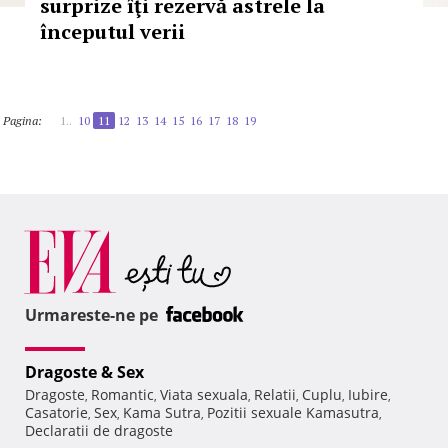
surprize îţi rezervă astrele la
începutul verii
Pagina:
1..
10
11
12
13
14
15
16
17
18
19
Urmareste-ne pe
Dragoste & Sex
Dragoste
Romantic
Viata sexuala
Relatii
Cuplu
Iubire
,
,
,
,
,
,
Casatorie
Sex
Kama Sutra
Pozitii sexuale Kamasutra
,
,
,
,
Declaratii de dragoste