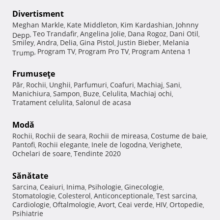
Divertisment
Meghan Markle
Kate Middleton
Kim Kardashian
Johnny
,
,
,
Teo Trandafir
Angelina Jolie
Dana Rogoz
Dani Otil
Depp
,
,
,
,
,
Smiley
Andra
Delia
Gina Pistol
Justin Bieber
Melania
,
,
,
,
,
Program TV
Program Pro TV
Program Antena 1
Trump
,
,
,
Frumuseţe
Păr
Rochii
Unghii
Parfumuri
Coafuri
Machiaj
Sani
,
,
,
,
,
,
,
Manichiura
Sampon
Buze
Celulita
Machiaj ochi
,
,
,
,
,
Tratament celulita
Salonul de acasa
,
Modă
Rochii
Rochii de seara
Rochii de mireasa
Costume de baie
,
,
,
,
Pantofi
Rochii elegante
Inele de logodna
Verighete
,
,
,
,
Ochelari de soare
Tendinte 2020
,
Sănătate
Sarcina
Ceaiuri
Inima
Psihologie
Ginecologie
,
,
,
,
,
Stomatologie
Colesterol
Anticonceptionale
Test sarcina
,
,
,
,
Cardiologie
Oftalmologie
Avort
Ceai verde
HIV
Ortopedie
,
,
,
,
,
,
Psihiatrie