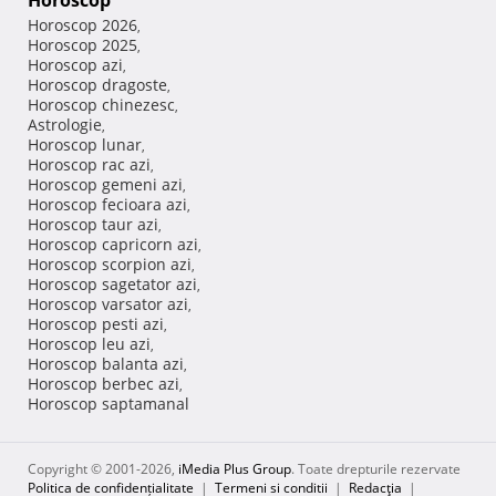
Horoscop
Horoscop 2026
,
Horoscop 2025
,
Horoscop azi
,
Horoscop dragoste
,
Horoscop chinezesc
,
Astrologie
,
Horoscop lunar
,
Horoscop rac azi
,
Horoscop gemeni azi
,
Horoscop fecioara azi
,
Horoscop taur azi
,
Horoscop capricorn azi
,
Horoscop scorpion azi
,
Horoscop sagetator azi
,
Horoscop varsator azi
,
Horoscop pesti azi
,
Horoscop leu azi
,
Horoscop balanta azi
,
Horoscop berbec azi
,
Horoscop saptamanal
Copyright © 2001-2026,
iMedia Plus Group
. Toate drepturile rezervate
Politica de confidențialitate
|
Termeni si conditii
|
Redacţia
|