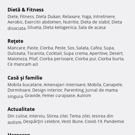
Dietă & Fitness
Diete
Fitness
Dieta Dukan
Relaxare
Yoga
Intretinere
,
,
,
,
,
,
Aerobic
Exercitii abdomen
Nutritie
Dieta de slabit
Dieta
,
,
,
,
Silueta
Dieta ketogenica
Sala de acasa
disociata
,
,
,
Reţete
Mancare
Paste
Ciorba
Peste
Sos
Salata
Cafea
Supa
,
,
,
,
,
,
,
,
Dulceata
Tocanita
Cocktail
Supa crema
Aperitive
Desert
,
,
,
,
,
,
Maioneza
Pilaf
Ciorba perisoare
Ciorba pui
Ciorba burta
,
,
,
,
,
Ce mancam azi
Casă şi familie
Mobila bucatarie
Amenajari interioare
Mobila
Canapele
,
,
,
,
Dormitoare
Design interior
Parenting
Jurnal de mama
,
,
,
Gravide
Femei curajoase
Autism
singura
,
,
,
Actualitate
Din culise
Interviu
Stirea zilei
Tema zilei
Iesirea din
,
,
,
,
Despărţiri celebre
Vesti Bune
Covid-19
Pandemie
autism
,
,
,
,