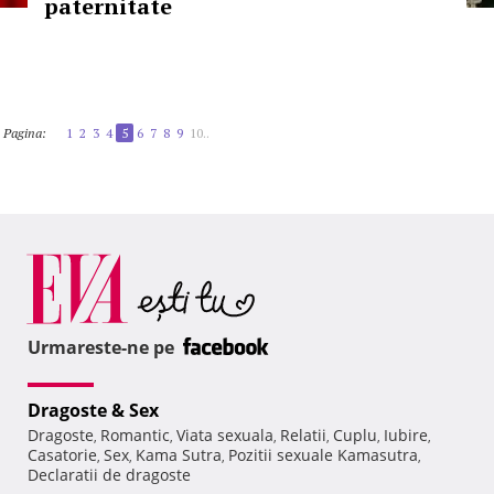
paternitate
Pagina:
1
2
3
4
5
6
7
8
9
10..
Urmareste-ne pe
Dragoste & Sex
Dragoste
Romantic
Viata sexuala
Relatii
Cuplu
Iubire
,
,
,
,
,
,
Casatorie
Sex
Kama Sutra
Pozitii sexuale Kamasutra
,
,
,
,
Declaratii de dragoste