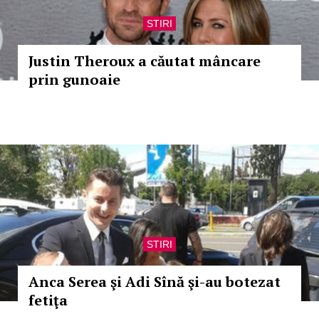
STIRI
Justin Theroux a căutat mâncare
prin gunoaie
STIRI
Anca Serea şi Adi Sînă şi-au botezat
fetiţa