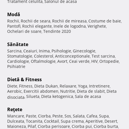
Tratament celulita
Salonul de acasa
,
Modă
Rochii
Rochii de seara
Rochii de mireasa
Costume de baie
,
,
,
,
Pantofi
Rochii elegante
Inele de logodna
Verighete
,
,
,
,
Ochelari de soare
Tendinte 2020
,
Sănătate
Sarcina
Ceaiuri
Inima
Psihologie
Ginecologie
,
,
,
,
,
Stomatologie
Colesterol
Anticonceptionale
Test sarcina
,
,
,
,
Cardiologie
Oftalmologie
Avort
Ceai verde
HIV
Ortopedie
,
,
,
,
,
,
Psihiatrie
Dietă & Fitness
Diete
Fitness
Dieta Dukan
Relaxare
Yoga
Intretinere
,
,
,
,
,
,
Aerobic
Exercitii abdomen
Nutritie
Dieta de slabit
Dieta
,
,
,
,
Silueta
Dieta ketogenica
Sala de acasa
disociata
,
,
,
Reţete
Mancare
Paste
Ciorba
Peste
Sos
Salata
Cafea
Supa
,
,
,
,
,
,
,
,
Dulceata
Tocanita
Cocktail
Supa crema
Aperitive
Desert
,
,
,
,
,
,
Maioneza
Pilaf
Ciorba perisoare
Ciorba pui
Ciorba burta
,
,
,
,
,