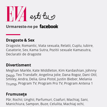
Urmareste-ne pe
Dragoste & Sex
Dragoste
Romantic
Viata sexuala
Relatii
Cuplu
Iubire
,
,
,
,
,
,
Casatorie
Sex
Kama Sutra
Pozitii sexuale Kamasutra
,
,
,
,
Declaratii de dragoste
Divertisment
Meghan Markle
Kate Middleton
Kim Kardashian
Johnny
,
,
,
Teo Trandafir
Angelina Jolie
Dana Rogoz
Dani Otil
Depp
,
,
,
,
,
Smiley
Andra
Delia
Gina Pistol
Justin Bieber
Melania
,
,
,
,
,
Program TV
Program Pro TV
Program Antena 1
Trump
,
,
,
Frumuseţe
Păr
Rochii
Unghii
Parfumuri
Coafuri
Machiaj
Sani
,
,
,
,
,
,
,
Manichiura
Sampon
Buze
Celulita
Machiaj ochi
,
,
,
,
,