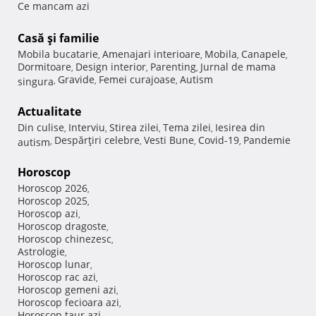
Ce mancam azi
Casă şi familie
Mobila bucatarie
Amenajari interioare
Mobila
Canapele
,
,
,
,
Dormitoare
Design interior
Parenting
Jurnal de mama
,
,
,
Gravide
Femei curajoase
Autism
singura
,
,
,
Actualitate
Din culise
Interviu
Stirea zilei
Tema zilei
Iesirea din
,
,
,
,
Despărţiri celebre
Vesti Bune
Covid-19
Pandemie
autism
,
,
,
,
Horoscop
Horoscop 2026
,
Horoscop 2025
,
Horoscop azi
,
Horoscop dragoste
,
Horoscop chinezesc
,
Astrologie
,
Horoscop lunar
,
Horoscop rac azi
,
Horoscop gemeni azi
,
Horoscop fecioara azi
,
Horoscop taur azi
,