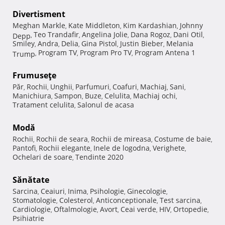
Divertisment
Meghan Markle
Kate Middleton
Kim Kardashian
Johnny
,
,
,
Teo Trandafir
Angelina Jolie
Dana Rogoz
Dani Otil
Depp
,
,
,
,
,
Smiley
Andra
Delia
Gina Pistol
Justin Bieber
Melania
,
,
,
,
,
Program TV
Program Pro TV
Program Antena 1
Trump
,
,
,
Frumuseţe
Păr
Rochii
Unghii
Parfumuri
Coafuri
Machiaj
Sani
,
,
,
,
,
,
,
Manichiura
Sampon
Buze
Celulita
Machiaj ochi
,
,
,
,
,
Tratament celulita
Salonul de acasa
,
Modă
Rochii
Rochii de seara
Rochii de mireasa
Costume de baie
,
,
,
,
Pantofi
Rochii elegante
Inele de logodna
Verighete
,
,
,
,
Ochelari de soare
Tendinte 2020
,
Sănătate
Sarcina
Ceaiuri
Inima
Psihologie
Ginecologie
,
,
,
,
,
Stomatologie
Colesterol
Anticonceptionale
Test sarcina
,
,
,
,
Cardiologie
Oftalmologie
Avort
Ceai verde
HIV
Ortopedie
,
,
,
,
,
,
Psihiatrie