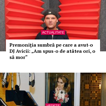
ACTUALITATE
Premoniţia sumbră pe care a avut-o
DJ Avicii: „Am spus-o de atâtea ori, o
să mor“
VEDETE