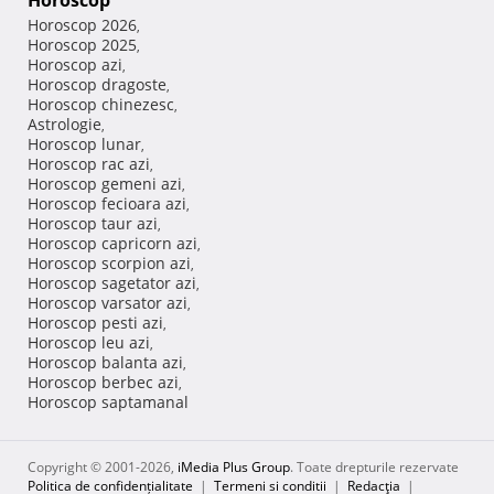
Horoscop
Horoscop 2026
,
Horoscop 2025
,
Horoscop azi
,
Horoscop dragoste
,
Horoscop chinezesc
,
Astrologie
,
Horoscop lunar
,
Horoscop rac azi
,
Horoscop gemeni azi
,
Horoscop fecioara azi
,
Horoscop taur azi
,
Horoscop capricorn azi
,
Horoscop scorpion azi
,
Horoscop sagetator azi
,
Horoscop varsator azi
,
Horoscop pesti azi
,
Horoscop leu azi
,
Horoscop balanta azi
,
Horoscop berbec azi
,
Horoscop saptamanal
Copyright © 2001-2026,
iMedia Plus Group
. Toate drepturile rezervate
Politica de confidențialitate
|
Termeni si conditii
|
Redacţia
|