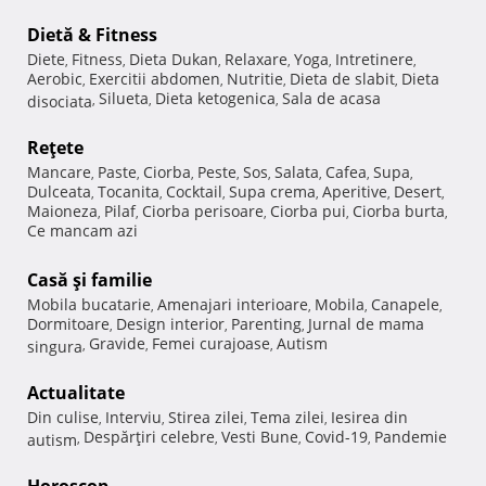
Dietă & Fitness
Diete
Fitness
Dieta Dukan
Relaxare
Yoga
Intretinere
,
,
,
,
,
,
Aerobic
Exercitii abdomen
Nutritie
Dieta de slabit
Dieta
,
,
,
,
Silueta
Dieta ketogenica
Sala de acasa
disociata
,
,
,
Reţete
Mancare
Paste
Ciorba
Peste
Sos
Salata
Cafea
Supa
,
,
,
,
,
,
,
,
Dulceata
Tocanita
Cocktail
Supa crema
Aperitive
Desert
,
,
,
,
,
,
Maioneza
Pilaf
Ciorba perisoare
Ciorba pui
Ciorba burta
,
,
,
,
,
Ce mancam azi
Casă şi familie
Mobila bucatarie
Amenajari interioare
Mobila
Canapele
,
,
,
,
Dormitoare
Design interior
Parenting
Jurnal de mama
,
,
,
Gravide
Femei curajoase
Autism
singura
,
,
,
Actualitate
Din culise
Interviu
Stirea zilei
Tema zilei
Iesirea din
,
,
,
,
Despărţiri celebre
Vesti Bune
Covid-19
Pandemie
autism
,
,
,
,