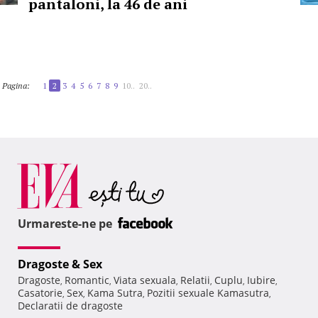
pantaloni, la 46 de ani
Pagina:
1
2
3
4
5
6
7
8
9
10..
20..
Urmareste-ne pe
Dragoste & Sex
Dragoste
Romantic
Viata sexuala
Relatii
Cuplu
Iubire
,
,
,
,
,
,
Casatorie
Sex
Kama Sutra
Pozitii sexuale Kamasutra
,
,
,
,
Declaratii de dragoste