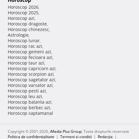
Horoscop
Horoscop 2026
,
Horoscop 2025
,
Horoscop azi
,
Horoscop dragoste
,
Horoscop chinezesc
,
Astrologie
,
Horoscop lunar
,
Horoscop rac azi
,
Horoscop gemeni azi
,
Horoscop fecioara azi
,
Horoscop taur azi
,
Horoscop capricorn azi
,
Horoscop scorpion azi
,
Horoscop sagetator azi
,
Horoscop varsator azi
,
Horoscop pesti azi
,
Horoscop leu azi
,
Horoscop balanta azi
,
Horoscop berbec azi
,
Horoscop saptamanal
Copyright © 2001-2026,
iMedia Plus Group
. Toate drepturile rezervate
Politica de confidențialitate
|
Termeni si conditii
|
Redacţia
|