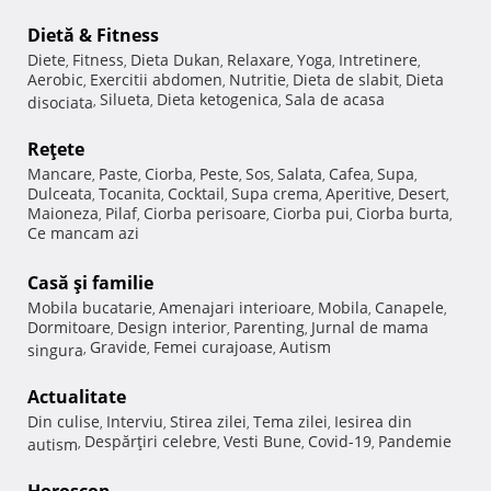
Dietă & Fitness
Diete
Fitness
Dieta Dukan
Relaxare
Yoga
Intretinere
,
,
,
,
,
,
Aerobic
Exercitii abdomen
Nutritie
Dieta de slabit
Dieta
,
,
,
,
Silueta
Dieta ketogenica
Sala de acasa
disociata
,
,
,
Reţete
Mancare
Paste
Ciorba
Peste
Sos
Salata
Cafea
Supa
,
,
,
,
,
,
,
,
Dulceata
Tocanita
Cocktail
Supa crema
Aperitive
Desert
,
,
,
,
,
,
Maioneza
Pilaf
Ciorba perisoare
Ciorba pui
Ciorba burta
,
,
,
,
,
Ce mancam azi
Casă şi familie
Mobila bucatarie
Amenajari interioare
Mobila
Canapele
,
,
,
,
Dormitoare
Design interior
Parenting
Jurnal de mama
,
,
,
Gravide
Femei curajoase
Autism
singura
,
,
,
Actualitate
Din culise
Interviu
Stirea zilei
Tema zilei
Iesirea din
,
,
,
,
Despărţiri celebre
Vesti Bune
Covid-19
Pandemie
autism
,
,
,
,