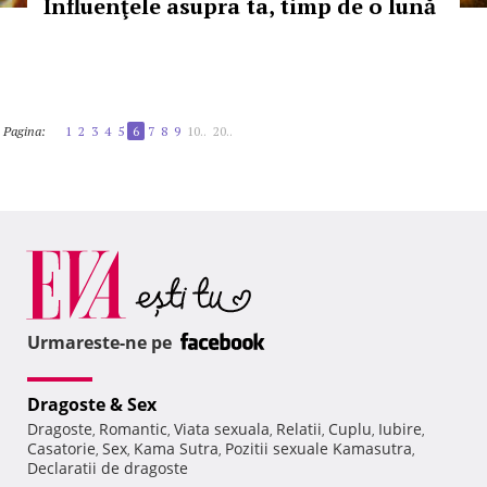
Influenţele asupra ta, timp de o lună
Pagina:
1
2
3
4
5
6
7
8
9
10..
20..
Urmareste-ne pe
Dragoste & Sex
Dragoste
Romantic
Viata sexuala
Relatii
Cuplu
Iubire
,
,
,
,
,
,
Casatorie
Sex
Kama Sutra
Pozitii sexuale Kamasutra
,
,
,
,
Declaratii de dragoste