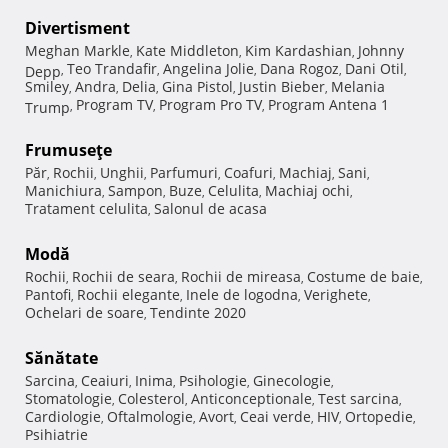
Divertisment
Meghan Markle
Kate Middleton
Kim Kardashian
Johnny
,
,
,
Teo Trandafir
Angelina Jolie
Dana Rogoz
Dani Otil
Depp
,
,
,
,
,
Smiley
Andra
Delia
Gina Pistol
Justin Bieber
Melania
,
,
,
,
,
Program TV
Program Pro TV
Program Antena 1
Trump
,
,
,
Frumuseţe
Păr
Rochii
Unghii
Parfumuri
Coafuri
Machiaj
Sani
,
,
,
,
,
,
,
Manichiura
Sampon
Buze
Celulita
Machiaj ochi
,
,
,
,
,
Tratament celulita
Salonul de acasa
,
Modă
Rochii
Rochii de seara
Rochii de mireasa
Costume de baie
,
,
,
,
Pantofi
Rochii elegante
Inele de logodna
Verighete
,
,
,
,
Ochelari de soare
Tendinte 2020
,
Sănătate
Sarcina
Ceaiuri
Inima
Psihologie
Ginecologie
,
,
,
,
,
Stomatologie
Colesterol
Anticonceptionale
Test sarcina
,
,
,
,
Cardiologie
Oftalmologie
Avort
Ceai verde
HIV
Ortopedie
,
,
,
,
,
,
Psihiatrie