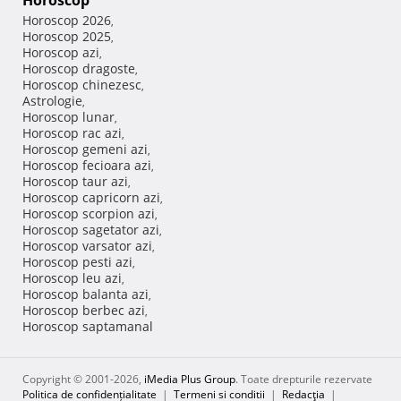
Horoscop
Horoscop 2026
,
Horoscop 2025
,
Horoscop azi
,
Horoscop dragoste
,
Horoscop chinezesc
,
Astrologie
,
Horoscop lunar
,
Horoscop rac azi
,
Horoscop gemeni azi
,
Horoscop fecioara azi
,
Horoscop taur azi
,
Horoscop capricorn azi
,
Horoscop scorpion azi
,
Horoscop sagetator azi
,
Horoscop varsator azi
,
Horoscop pesti azi
,
Horoscop leu azi
,
Horoscop balanta azi
,
Horoscop berbec azi
,
Horoscop saptamanal
Copyright © 2001-2026,
iMedia Plus Group
. Toate drepturile rezervate
Politica de confidențialitate
|
Termeni si conditii
|
Redacţia
|