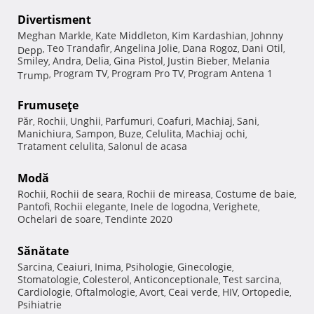
Divertisment
Meghan Markle
Kate Middleton
Kim Kardashian
Johnny
,
,
,
Teo Trandafir
Angelina Jolie
Dana Rogoz
Dani Otil
Depp
,
,
,
,
,
Smiley
Andra
Delia
Gina Pistol
Justin Bieber
Melania
,
,
,
,
,
Program TV
Program Pro TV
Program Antena 1
Trump
,
,
,
Frumuseţe
Păr
Rochii
Unghii
Parfumuri
Coafuri
Machiaj
Sani
,
,
,
,
,
,
,
Manichiura
Sampon
Buze
Celulita
Machiaj ochi
,
,
,
,
,
Tratament celulita
Salonul de acasa
,
Modă
Rochii
Rochii de seara
Rochii de mireasa
Costume de baie
,
,
,
,
Pantofi
Rochii elegante
Inele de logodna
Verighete
,
,
,
,
Ochelari de soare
Tendinte 2020
,
Sănătate
Sarcina
Ceaiuri
Inima
Psihologie
Ginecologie
,
,
,
,
,
Stomatologie
Colesterol
Anticonceptionale
Test sarcina
,
,
,
,
Cardiologie
Oftalmologie
Avort
Ceai verde
HIV
Ortopedie
,
,
,
,
,
,
Psihiatrie