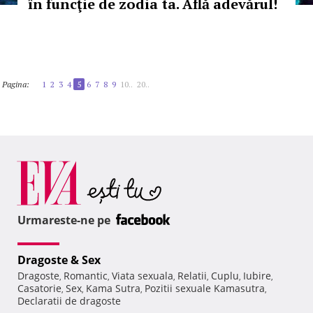
în funcţie de zodia ta. Află adevărul!
Pagina:
1
2
3
4
5
6
7
8
9
10..
20..
Urmareste-ne pe
Dragoste & Sex
Dragoste
Romantic
Viata sexuala
Relatii
Cuplu
Iubire
,
,
,
,
,
,
Casatorie
Sex
Kama Sutra
Pozitii sexuale Kamasutra
,
,
,
,
Declaratii de dragoste