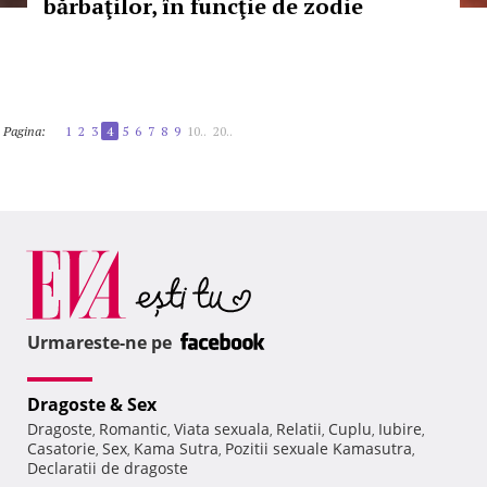
bărbaţilor, în funcţie de zodie
Pagina:
1
2
3
4
5
6
7
8
9
10..
20..
Urmareste-ne pe
Dragoste & Sex
Dragoste
Romantic
Viata sexuala
Relatii
Cuplu
Iubire
,
,
,
,
,
,
Casatorie
Sex
Kama Sutra
Pozitii sexuale Kamasutra
,
,
,
,
Declaratii de dragoste