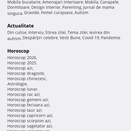
Mobila bucatarie
Amenajari interioare
Mobila
Canapele
,
,
,
,
Dormitoare
Design interior
Parenting
Jurnal de mama
,
,
,
Gravide
Femei curajoase
Autism
singura
,
,
,
Actualitate
Din culise
Interviu
Stirea zilei
Tema zilei
Iesirea din
,
,
,
,
Despărţiri celebre
Vesti Bune
Covid-19
Pandemie
autism
,
,
,
,
Horoscop
Horoscop 2026
,
Horoscop 2025
,
Horoscop azi
,
Horoscop dragoste
,
Horoscop chinezesc
,
Astrologie
,
Horoscop lunar
,
Horoscop rac azi
,
Horoscop gemeni azi
,
Horoscop fecioara azi
,
Horoscop taur azi
,
Horoscop capricorn azi
,
Horoscop scorpion azi
,
Horoscop sagetator azi
,