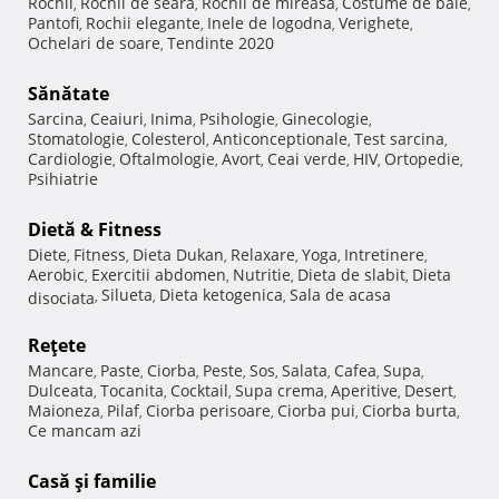
Rochii
Rochii de seara
Rochii de mireasa
Costume de baie
,
,
,
,
Pantofi
Rochii elegante
Inele de logodna
Verighete
,
,
,
,
Ochelari de soare
Tendinte 2020
,
Sănătate
Sarcina
Ceaiuri
Inima
Psihologie
Ginecologie
,
,
,
,
,
Stomatologie
Colesterol
Anticonceptionale
Test sarcina
,
,
,
,
Cardiologie
Oftalmologie
Avort
Ceai verde
HIV
Ortopedie
,
,
,
,
,
,
Psihiatrie
Dietă & Fitness
Diete
Fitness
Dieta Dukan
Relaxare
Yoga
Intretinere
,
,
,
,
,
,
Aerobic
Exercitii abdomen
Nutritie
Dieta de slabit
Dieta
,
,
,
,
Silueta
Dieta ketogenica
Sala de acasa
disociata
,
,
,
Reţete
Mancare
Paste
Ciorba
Peste
Sos
Salata
Cafea
Supa
,
,
,
,
,
,
,
,
Dulceata
Tocanita
Cocktail
Supa crema
Aperitive
Desert
,
,
,
,
,
,
Maioneza
Pilaf
Ciorba perisoare
Ciorba pui
Ciorba burta
,
,
,
,
,
Ce mancam azi
Casă şi familie