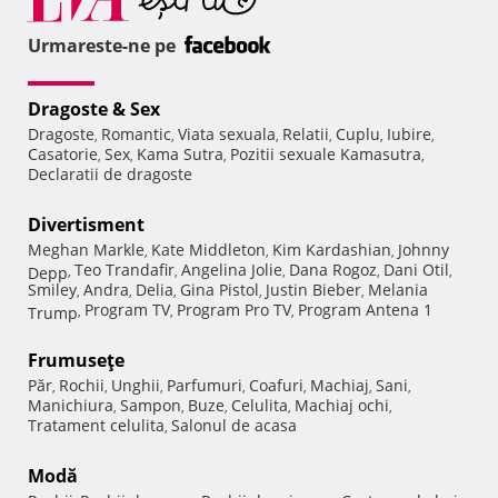
Urmareste-ne pe
Dragoste & Sex
Dragoste
Romantic
Viata sexuala
Relatii
Cuplu
Iubire
,
,
,
,
,
,
Casatorie
Sex
Kama Sutra
Pozitii sexuale Kamasutra
,
,
,
,
Declaratii de dragoste
Divertisment
Meghan Markle
Kate Middleton
Kim Kardashian
Johnny
,
,
,
Teo Trandafir
Angelina Jolie
Dana Rogoz
Dani Otil
Depp
,
,
,
,
,
Smiley
Andra
Delia
Gina Pistol
Justin Bieber
Melania
,
,
,
,
,
Program TV
Program Pro TV
Program Antena 1
Trump
,
,
,
Frumuseţe
Păr
Rochii
Unghii
Parfumuri
Coafuri
Machiaj
Sani
,
,
,
,
,
,
,
Manichiura
Sampon
Buze
Celulita
Machiaj ochi
,
,
,
,
,
Tratament celulita
Salonul de acasa
,
Modă