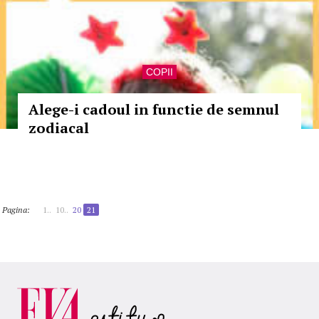
COPII
Alege-i cadoul in functie de semnul
zodiacal
Pagina:
1..
10..
20
21