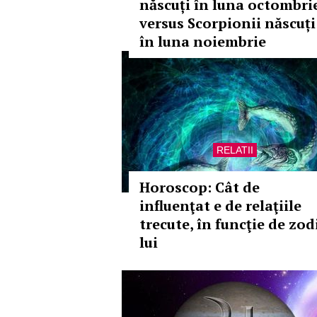
născuți în luna octombri
versus Scorpionii născuți
în luna noiembrie
RELATII
Horoscop: Cât de
influenţat e de relaţiile
trecute, în funcţie de zod
lui