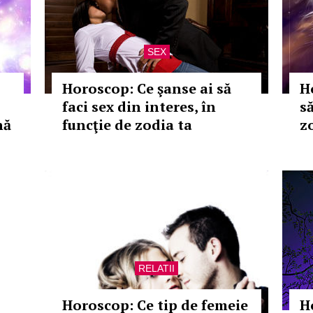
SEX
Horoscop: Ce şanse ai să
H
faci sex din interes, în
să
nă
funcţie de zodia ta
z
RELATII
Horoscop: Ce tip de femeie
H