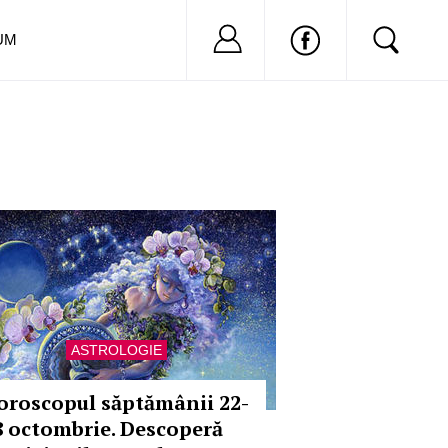
Nu ai cont?
Inregistreaza-
UM
ASTROLOGIE
oroscopul săptămânii 22-
8 octombrie. Descoperă