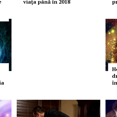
e
viaţa până în 2018
p
H
d
ia
î