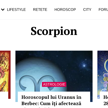
rebui să mergi
și 60 de ani. De ce te trezești mai des
pe măsură ce înaintezi în vârstă
LIFESTYLE
RETETE
HOROSCOP
CITY
FOR
Scorpion
ASTROLOGIE
Horoscopul lui Uranus în
H
Berbec: Cum îţi afectează
2