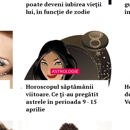
poate deveni iubirea vieţii
g
lui, în funcţie de zodie
î
ASTROLOGIE
Horoscopul săptămânii
H
viitoare. Ce ţi-au pregătit
d
astrele în perioada 9 - 15
Ve
aprilie