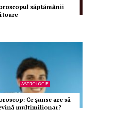
oroscopul săptămânii
iitoare
ASTROLOGIE
oroscop: Ce şanse are să
evină multimilionar?