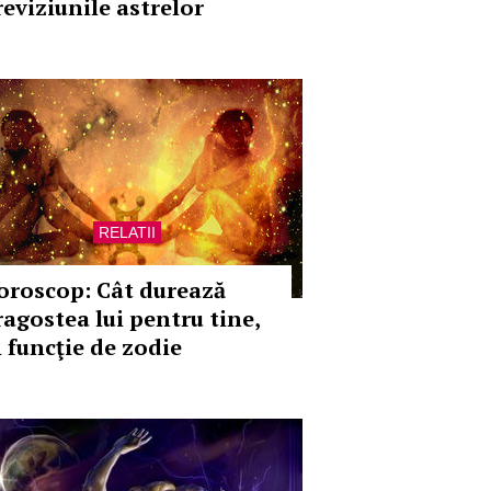
reviziunile astrelor
RELATII
oroscop: Cât durează
ragostea lui pentru tine,
n funcţie de zodie