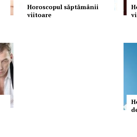
Horoscopul săptămânii
H
viitoare
v
H
d