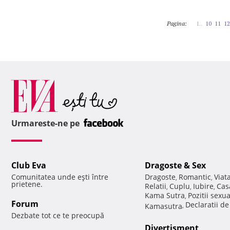
Pagina:
1..
10
11
12
Urmareste-ne pe
Club Eva
Dragoste & Sex
Comunitatea unde eşti între
Dragoste
Romantic
Viat
,
,
prietene.
Relatii
Cuplu
Iubire
Cas
,
,
,
Kama Sutra
Pozitii sexu
,
Forum
Declaratii d
Kamasutra
,
Dezbate tot ce te preocupă
Divertisment