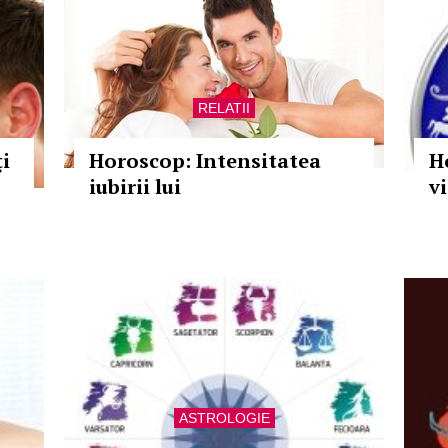
RELATII
i
Horoscop: Intensitatea
H
iubirii lui
v
ASTROLOGIE