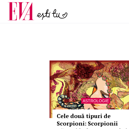
menopauză și când ar t
Carieră
la medic
Actualitate
ASTROLOGIE
Cele două tipuri de
Scorpioni: Scorpionii