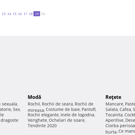
13
14
15
16
17
18
19
20..
Modă
Reţete
a sexuala
Rochii
Rochii de seara
Rochii de
Mancare
Past
,
,
,
,
atorie
Sex
Costume de baie
Pantofi
Salata
Cafea
,
,
mireasa
,
,
,
,
,
ale
Rochii elegante
Inele de logodna
Tocanita
Cockt
,
,
,
e dragoste
Verighete
Ochelari de soare
Aperitive
Dese
,
,
,
Tendinte 2020
Ciorba perisoa
Ce manc
burta
,