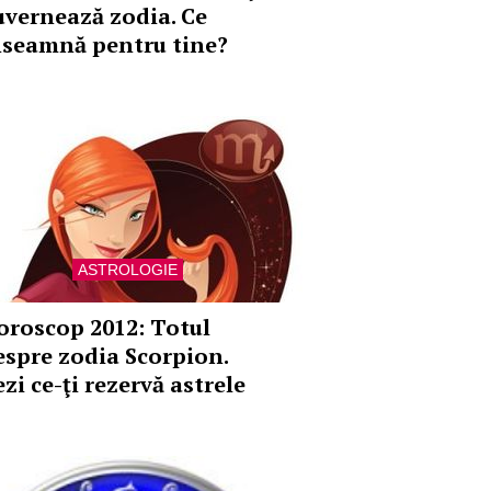
uvernează zodia. Ce
nseamnă pentru tine?
ASTROLOGIE
oroscop 2012: Totul
espre zodia Scorpion.
zi ce-ţi rezervă astrele