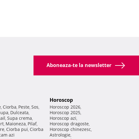
Aboneaza-te la newsletter
Horoscop
e
Ciorba
Peste
Sos
Horoscop 2026
,
,
,
,
,
Supa
Dulceata
Horoscop 2025
,
,
,
ail
Supa crema
Horoscop azi
,
,
,
rt
Maioneza
Pilaf
Horoscop dragoste
,
,
,
,
re
Ciorba pui
Ciorba
Horoscop chinezesc
,
,
,
am azi
Astrologie
,