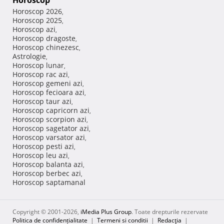
Horoscop
Horoscop 2026
,
Horoscop 2025
,
Horoscop azi
,
Horoscop dragoste
,
Horoscop chinezesc
,
Astrologie
,
Horoscop lunar
,
Horoscop rac azi
,
Horoscop gemeni azi
,
Horoscop fecioara azi
,
Horoscop taur azi
,
Horoscop capricorn azi
,
Horoscop scorpion azi
,
Horoscop sagetator azi
,
Horoscop varsator azi
,
Horoscop pesti azi
,
Horoscop leu azi
,
Horoscop balanta azi
,
Horoscop berbec azi
,
Horoscop saptamanal
Copyright © 2001-2026,
iMedia Plus Group
. Toate drepturile rezervate
Politica de confidențialitate
|
Termeni si conditii
|
Redacţia
|