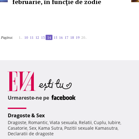
februarie, în funcţie de zodie
Pagina:
1..
10
11
12
13
14
15
16
17
18
19
20..
Urmareste-ne pe
Dragoste & Sex
Dragoste
Romantic
Viata sexuala
Relatii
Cuplu
Iubire
,
,
,
,
,
,
Casatorie
Sex
Kama Sutra
Pozitii sexuale Kamasutra
,
,
,
,
Declaratii de dragoste