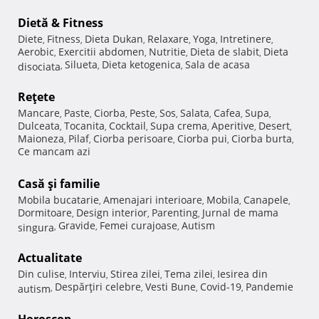
Dietă & Fitness
Diete
Fitness
Dieta Dukan
Relaxare
Yoga
Intretinere
,
,
,
,
,
,
Aerobic
Exercitii abdomen
Nutritie
Dieta de slabit
Dieta
,
,
,
,
Silueta
Dieta ketogenica
Sala de acasa
disociata
,
,
,
Reţete
Mancare
Paste
Ciorba
Peste
Sos
Salata
Cafea
Supa
,
,
,
,
,
,
,
,
Dulceata
Tocanita
Cocktail
Supa crema
Aperitive
Desert
,
,
,
,
,
,
Maioneza
Pilaf
Ciorba perisoare
Ciorba pui
Ciorba burta
,
,
,
,
,
Ce mancam azi
Casă şi familie
Mobila bucatarie
Amenajari interioare
Mobila
Canapele
,
,
,
,
Dormitoare
Design interior
Parenting
Jurnal de mama
,
,
,
Gravide
Femei curajoase
Autism
singura
,
,
,
Actualitate
Din culise
Interviu
Stirea zilei
Tema zilei
Iesirea din
,
,
,
,
Despărţiri celebre
Vesti Bune
Covid-19
Pandemie
autism
,
,
,
,