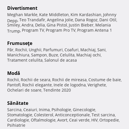
Divertisment
Meghan Markle
Kate Middleton
Kim Kardashian
Johnny
,
,
,
Teo Trandafir
Angelina Jolie
Dana Rogoz
Dani Otil
Depp
,
,
,
,
,
Smiley
Andra
Delia
Gina Pistol
Justin Bieber
Melania
,
,
,
,
,
Program TV
Program Pro TV
Program Antena 1
Trump
,
,
,
Frumuseţe
Păr
Rochii
Unghii
Parfumuri
Coafuri
Machiaj
Sani
,
,
,
,
,
,
,
Manichiura
Sampon
Buze
Celulita
Machiaj ochi
,
,
,
,
,
Tratament celulita
Salonul de acasa
,
Modă
Rochii
Rochii de seara
Rochii de mireasa
Costume de baie
,
,
,
,
Pantofi
Rochii elegante
Inele de logodna
Verighete
,
,
,
,
Ochelari de soare
Tendinte 2020
,
Sănătate
Sarcina
Ceaiuri
Inima
Psihologie
Ginecologie
,
,
,
,
,
Stomatologie
Colesterol
Anticonceptionale
Test sarcina
,
,
,
,
Cardiologie
Oftalmologie
Avort
Ceai verde
HIV
Ortopedie
,
,
,
,
,
,
Psihiatrie