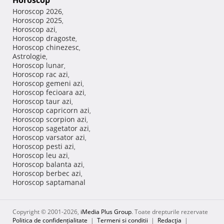
Horoscop
Horoscop 2026
,
Horoscop 2025
,
Horoscop azi
,
Horoscop dragoste
,
Horoscop chinezesc
,
Astrologie
,
Horoscop lunar
,
Horoscop rac azi
,
Horoscop gemeni azi
,
Horoscop fecioara azi
,
Horoscop taur azi
,
Horoscop capricorn azi
,
Horoscop scorpion azi
,
Horoscop sagetator azi
,
Horoscop varsator azi
,
Horoscop pesti azi
,
Horoscop leu azi
,
Horoscop balanta azi
,
Horoscop berbec azi
,
Horoscop saptamanal
Copyright © 2001-2026,
iMedia Plus Group
. Toate drepturile rezervate
Politica de confidențialitate
|
Termeni si conditii
|
Redacţia
|