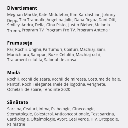
Divertisment
Meghan Markle
Kate Middleton
Kim Kardashian
Johnny
,
,
,
Teo Trandafir
Angelina Jolie
Dana Rogoz
Dani Otil
Depp
,
,
,
,
,
Smiley
Andra
Delia
Gina Pistol
Justin Bieber
Melania
,
,
,
,
,
Program TV
Program Pro TV
Program Antena 1
Trump
,
,
,
Frumuseţe
Păr
Rochii
Unghii
Parfumuri
Coafuri
Machiaj
Sani
,
,
,
,
,
,
,
Manichiura
Sampon
Buze
Celulita
Machiaj ochi
,
,
,
,
,
Tratament celulita
Salonul de acasa
,
Modă
Rochii
Rochii de seara
Rochii de mireasa
Costume de baie
,
,
,
,
Pantofi
Rochii elegante
Inele de logodna
Verighete
,
,
,
,
Ochelari de soare
Tendinte 2020
,
Sănătate
Sarcina
Ceaiuri
Inima
Psihologie
Ginecologie
,
,
,
,
,
Stomatologie
Colesterol
Anticonceptionale
Test sarcina
,
,
,
,
Cardiologie
Oftalmologie
Avort
Ceai verde
HIV
Ortopedie
,
,
,
,
,
,
Psihiatrie