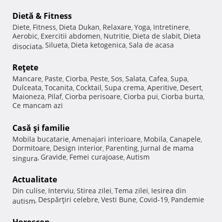
Dietă & Fitness
Diete
Fitness
Dieta Dukan
Relaxare
Yoga
Intretinere
,
,
,
,
,
,
Aerobic
Exercitii abdomen
Nutritie
Dieta de slabit
Dieta
,
,
,
,
Silueta
Dieta ketogenica
Sala de acasa
disociata
,
,
,
Reţete
Mancare
Paste
Ciorba
Peste
Sos
Salata
Cafea
Supa
,
,
,
,
,
,
,
,
Dulceata
Tocanita
Cocktail
Supa crema
Aperitive
Desert
,
,
,
,
,
,
Maioneza
Pilaf
Ciorba perisoare
Ciorba pui
Ciorba burta
,
,
,
,
,
Ce mancam azi
Casă şi familie
Mobila bucatarie
Amenajari interioare
Mobila
Canapele
,
,
,
,
Dormitoare
Design interior
Parenting
Jurnal de mama
,
,
,
Gravide
Femei curajoase
Autism
singura
,
,
,
Actualitate
Din culise
Interviu
Stirea zilei
Tema zilei
Iesirea din
,
,
,
,
Despărţiri celebre
Vesti Bune
Covid-19
Pandemie
autism
,
,
,
,