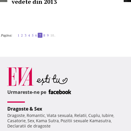
vedete din 2013
Pagina:
1
2
3
4
5
6
7
8
9
10..
Urmareste-ne pe
Dragoste & Sex
Dragoste
Romantic
Viata sexuala
Relatii
Cuplu
Iubire
,
,
,
,
,
,
Casatorie
Sex
Kama Sutra
Pozitii sexuale Kamasutra
,
,
,
,
Declaratii de dragoste